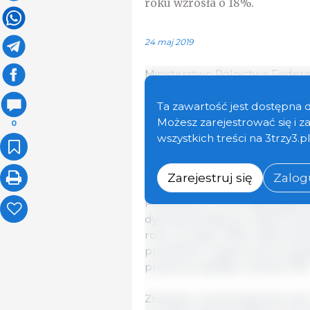
roku wzrosła o 18%.
24 maj 2019
Ministerstwo Rolnictwa Federac
wieprzowych wzrośnie o ponad
roku. Liczba ta prawdopodobni
Ta zawartość jest dostępna 
był omawiany podczas rozszer
Możesz zarejestrować się i 
0
Związku Producentów Trzody Ch
wszystkich treści na 3trzy3.p
Jak zauważono podczas spotka
Zarejestruj się
Zalogu
wieprzowych są Hongkong, Wietn
Południowa i inne kraje azjaty
dynamika eksportu obserwowana
roku wzrosła o 18%. Jednocześn
produktów wieprzowych za gra
przywozu spadła o ponad 70%
Znaczący rozwój tego kierunku