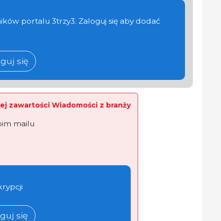
ików portalu 3trzy3. Zaloguj się aby dodać
guj się
ej zawartości Wiadomości z branży
oim mailu
krypcji
guj się