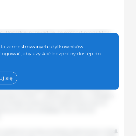
ji Rosyjskiej przewiduje, że eksport produktów
 20% w 2019 r. w stosunku do poprzedniego
e przekroczy 100 tysięcy ton. Rozwój przemysłu
dla zarejestrowanych użytkowników.
zonego spotkania rady dyrektorów Krajowego
zalogować, aby uzyskać bezpłatny dostęp do
lewnej, które odbyło się w Ministerstwie.
l
nia, głównymi nabywcami rosyjskich produktów
j się
am i kraje sąsiednie. Chiny, Japonia, Korea
ckie są również obiecującymi rynkami. Pozytywna
 jest od 2012 r., podczas gdy tylko w ubiegłym
ie istnieje tendencja do ograniczania importu
nicą: do końca ubiegłego roku wielkość
.
 wynika ze wzrostu produkcji wieprzowiny w Rosji.