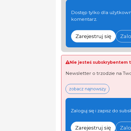
Dostęp tylko dla użytkown
komentarz.
Zarejestruj się
Zalo
Nie jesteś subskrybentem t
Newsletter o trzodzie na Tw
zobacz najnowszy
Zaloguj się i zapisz do subs
Zarejestruj się
Zalo