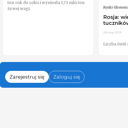
ton rok do roku i wyniosła 1,73 mln ton
Rynki-Ekonom
żywej wagi.
Rosja: wi
tucznikó
28-maj-2019
Liczba świń 
Zarejestruj się
Zaloguj się