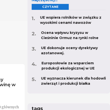
CZYTANE
UE wspiera rolników w związku z
wysokimi cenami nawozów
Ocena wpływu kryzysu w
Cieśninie Ormuz na rynki rolne
UE dokonuje oceny dyrektywy
azotanowej.
Europosłowie za wsparciem
produkcji ekologicznej w UE
UE wyznacza kierunek dla hodowli
my
zwierząt i produkcji białka
owinę w
0 głównych
tags