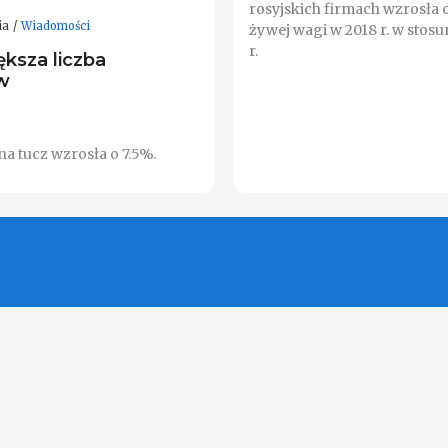
rosyjskich firmach wzrosła o
ia
Wiadomości
żywej wagi w 2018 r. w stosu
r.
ększa liczba
w
na tucz wzrosła o 7.5%.