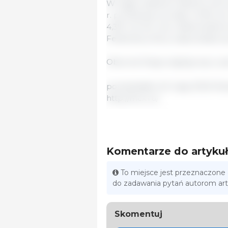
W ciągu ostatnich siedmiu lat l
r. produkcja wzrosła o 5,5%, do
4,3% rok do roku. Niekwestio
Federalny, który odpowiada za 
Obecnie Rosja znajduje się w 
poniedziałek 20 maja 2019/ Min
http://mcx.ru/
Komentarze do artyku
To miejsce jest przeznaczone
do zadawania pytań autorom ar
Skomentuj