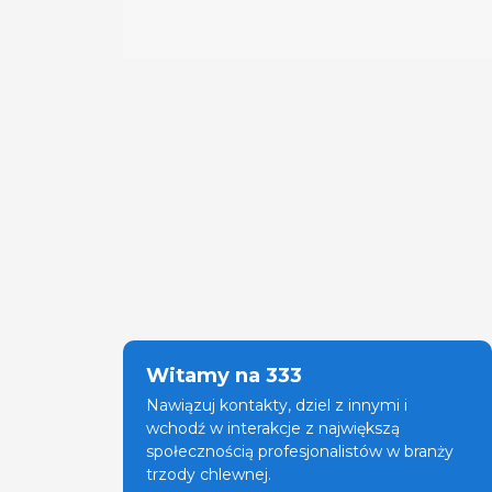
Witamy na 333
Nawiązuj kontakty, dziel z innymi i
wchodź w interakcje z największą
społecznością profesjonalistów w branży
trzody chlewnej.