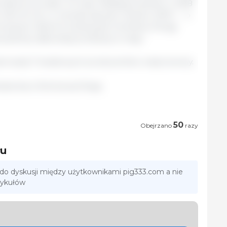
iczba ta wzrosła o 1,5 raza. Według wyników z 2018
 4,8 mln ton, w okresie styczeń-marzec 2019 r. - o
nowanym liderem branży jest Centralny Okręg
połowę całkowitej produkcji w kraju.
pierwszej 7 światowych producentów wieprzowiny.
isterstwo Rolnictwa/ Rosja.
50
Obejrzano
razy
łu
 do dyskusji między użytkownikami pig333.com a nie
tykułów