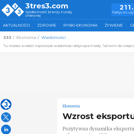
3tres3.com
211
Społeczność branży trzody
Faktyczni uż
chlewnej
AKTUALNOŚCI
ZDROWIE
RYNKI-EKONOMIA
ŻYWIENIE
G
333
Ekonomia
Wiadomości
Tu możesz znaleźć najnowsze wiadomości dotyczące trzody, "od świni do wiepr
Ekonomia
Wzrost eksportu
Pozytywna dynamika eksportu o