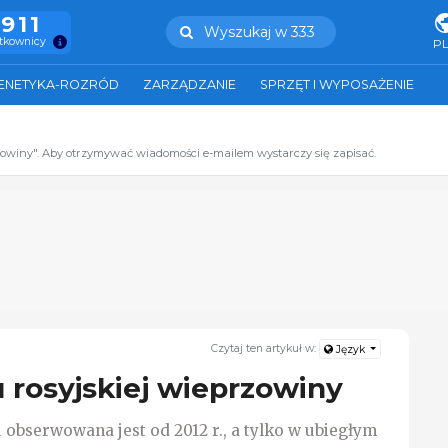
.911
Wyszukaj w 333
ytkownicy
P
ENETYKA-ROZRÓD
ZARZĄDZANIE
SPRZĘT I WYPOSAŻENIE
zowiny". Aby otrzymywać wiadomości e-mailem wystarczy się zapisać.
Czytaj ten artykuł w:
Język
 rosyjskiej wieprzowiny
bserwowana jest od 2012 r., a tylko w ubiegłym