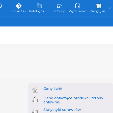
L
Social 333
Katalog firm 333
333shop
Wydarzenia
Zaloguj się
Ceny świń
Dane dotyczące produkcji trzody
chlewnej
Statystyki surowców