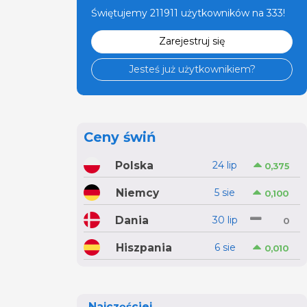
Świętujemy 211911 użytkowników na 333!
Zarejestruj się
Jesteś już użytkownikiem?
Ceny świń
Polska
24 lip
0,375
Niemcy
5 sie
0,100
Dania
30 lip
0
Hiszpania
6 sie
0,010
Najczęściej...