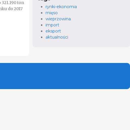
 321.190 ton
rynki-ekonomia
nku do 2017
mięso
wieprzowina
import
eksport
aktualności