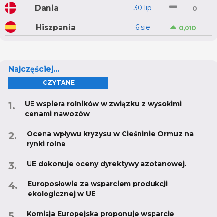
Dania
30 lip
0
Hiszpania
6 sie
0,010
Najczęściej...
CZYTANE
UE wspiera rolników w związku z wysokimi
cenami nawozów
Ocena wpływu kryzysu w Cieśninie Ormuz na
rynki rolne
UE dokonuje oceny dyrektywy azotanowej.
Europosłowie za wsparciem produkcji
ekologicznej w UE
Komisja Europejska proponuje wsparcie