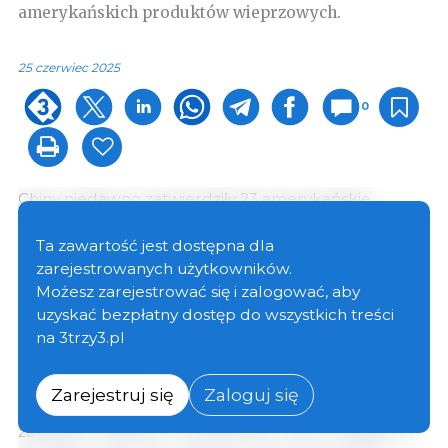
amerykańskich produktów wieprzowych.
25 czerwiec 2025
0
Chiny niedawno zatwierdziły 23 amerykańskie
zakłady przetwórstwa wieprzowiny do eksportu
produktów, do czego doszło w następstwie
Ta zawartość jest dostępna dla
niedawnych rozmów handlowych między
zarejestrowanych użytkowników.
Waszyngtonem a Pekinem.
Możesz zarejestrować się i zalogować, aby
uzyskać bezpłatny dostęp do wszystkich treści
na 3trzy3.pl
Departament Rolnictwa USA (USDA) i Biuro
Przedstawiciela Handlowego USA (USTR)
współpracowały z Generalną Administracją Celną
Zarejestruj się
Zaloguj się
Chin w celu odnowienia rejestracji amerykańskich
zakładów mięsnych i drobiarskich, które wygasły na