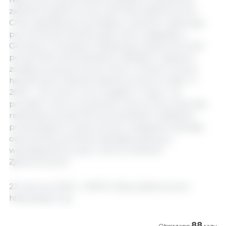
zaledwie tydzień po tym, jak Stany Zjednoczone i
Chiny zgodziły się na postępy w sprawie majowego
porozumienia handlowego, które osiągnęły w
Genewie w Szwajcarii. Rejestracje eksportowe dla
ponad 1000 amerykańskich zakładów mięsnych
zostały przyznane przez Chiny w ramach umowy
handlowej ze Stanami Zjednoczonymi w fazie 1 z
2020 r., ale wiele z nich wygasło w lutym i na
początku marca. W połowie marca Chiny odnowiły
rejestracje ponad 300 amerykańskich zakładów
produkujących wieprzowinę, a następnie zawiesiły
odnowienia, ponieważ zaangażowały się w
wielotygodniowy spór celny ze Stanami
Zjednoczonymi.
23 czerwca 2025 r./ NPPC/ Stany Zjednoczone.
https://nppc.org
88
Obejrzano
razy