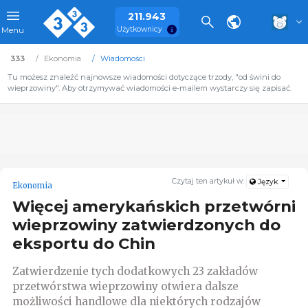
211.943
Użytkownicy
Menu
333
Ekonomia
Wiadomości
Tu możesz znaleźć najnowsze wiadomości dotyczące trzody, "od świni do
wieprzowiny". Aby otrzymywać wiadomości e-mailem wystarczy się zapisać.
Czytaj ten artykuł w:
Język
Ekonomia
Więcej amerykańskich przetwórni
wieprzowiny zatwierdzonych do
eksportu do Chin
Zatwierdzenie tych dodatkowych 23 zakładów
przetwórstwa wieprzowiny otwiera dalsze
możliwości handlowe dla niektórych rodzajów