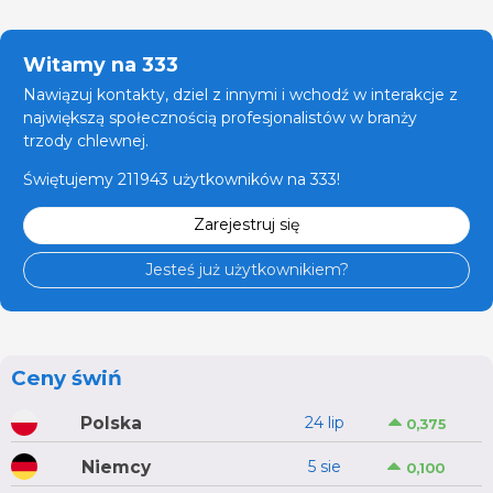
Witamy na 333
Nawiązuj kontakty, dziel z innymi i wchodź w interakcje z
największą społecznością profesjonalistów w branży
trzody chlewnej.
Świętujemy 211943 użytkowników na 333!
Zarejestruj się
Jesteś już użytkownikiem?
Ceny świń
Polska
24 lip
0,375
Niemcy
5 sie
0,100