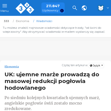
211.847
Użytkownicy
Menu
333
Ekonomia
Wiadomości
Tu możesz znaleźć najnowsze wiadomości dotyczące trzody, "od świni do
wieprzowiny". Aby otrzymywać wiadomości e-mailem wystarczy się zapisać.
Czytaj ten artykuł w:
Język
Ekonomia
UK: ujemne marże prowadzą do
masowej redukcji pogłowia
hodowlanego
Po siedmiu kolejnych kwartałach ujemnych marż,
angielskie pogłowie świń zostało mocno
zredukowane.