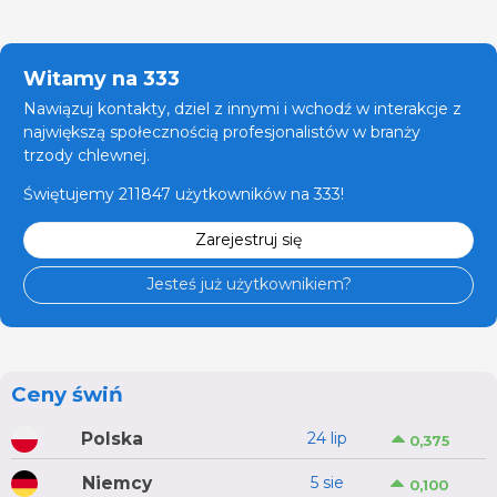
Witamy na 333
Nawiązuj kontakty, dziel z innymi i wchodź w interakcje z
największą społecznością profesjonalistów w branży
trzody chlewnej.
Świętujemy 211847 użytkowników na 333!
Zarejestruj się
Jesteś już użytkownikiem?
Ceny świń
Polska
24 lip
0,375
Niemcy
5 sie
0,100