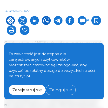
28 wrzesień 2022
0
Ostatnie dane z AHDB pokazały, że producenci świń
w Wielkiej Brytanii stracili średnio nierównoważone
52 funty/świnię w drugim kwartale tego roku, po
Ta zawartość jest dostępna dla
stratach w wysokości 59 funtów/świnię w pierwszym
zarejestrowanych użytkowników.
kwartale. Po siedmiu kolejnych kwartałach ujemnych
Możesz zarejestrować się i zalogować, aby
marż, producenci stracili łącznie 600 milionów
uzyskać bezpłatny dostęp do wszystkich treści
funtów od jesieni 2020 roku - szacuje AHDB.
na 3trzy3.pl
Czerwcowy spis rolny Defry wykazał ogromną 17-
Zarejestruj się
Zaloguj się
procentową redukcję angielskiego pogłowia
hodowlanego świń, co według danych branżowych
jest odzwierciedlone w skali całej Wielkiej Brytanii i