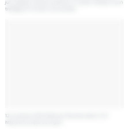
już znajduje odzwierciedlenie w liczbie młodych świń
trafiających do łańcucha dostaw.
12 września, 2022/ National Pig Association/ UK.
http://www.npa-uk.org.uk