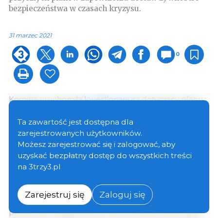
bezpieczeństwa w czasach kryzysu.
31 marzec 2021
0
Komisja uruchomiła
kwestionariusz
dotyczący planu
awaryjnego w celu zapewnienia dostaw żywności i
bezpieczeństwa żywnościowego w całej UE w
Ta zawartość jest dostępna dla
czasach kryzysu, zgodnie z zapowiedzią zawartą w
zarejestrowanych użytkowników.
strategii „od pola do stołu”.
Możesz zarejestrować się i zalogować, aby
uzyskać bezpłatny dostęp do wszystkich treści
na 3trzy3.pl
Celem tej konsultacji jest zebranie informacji
zwrotnej na temat formy, charakteru i zakresu planu.
Różne zainteresowane strony zaangażowane w
Zarejestruj się
Zaloguj się
łańcuch dostaw żywności, takie jak producenci,
przetwórcy, dystrybutorzy lub przewoźnicy, a także