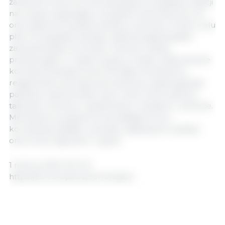
zamierza wzmocnić koordynację europejskiej reakcji
na kryzysy wpływające na system żywnościowy UE
oraz zapewnić bezpieczeństwo żywności. W tym celu
plan na wypadek sytuacji nadzwyczajnej będzie
zawierał zestaw procedur, których należy
przestrzegać w czasie kryzysu, a także ustanowienie
koordynowanego przez Komisję mechanizmu
reagowania na kryzys żywnościowy, obejmującego
państwa członkowskie i być może różne sektory,
takie jak rolnictwo, rybołówstwo, transport i zdrowie.
Mechanizm przyjmie formę stałego forum
koordynacji działań, wymiany najlepszych praktyk
oraz oceny zagrożeń i ryzyka.
1 marca, 2021/ CE/ UE
https://ec.europa.eu/commission