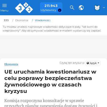
211.943
Użytkownicy
Menu
333
Ekonomia
Wiadomości
Tu możesz znaleźć najnowsze wiadomości dotyczące trzody, "od świni do
wieprzowiny". Aby otrzymywać wiadomości e-mailem wystarczy się zapisać.
Czytaj ten artykuł w:
Język
Ekonomia
UE uruchamia kwestionariusz w
celu poprawy bezpieczeństwa
żywnościowego w czasach
kryzysu
Komisja rozpoczyna konsultacje w sprawie
przyszłych planów zapewnienia dostaw żywności i