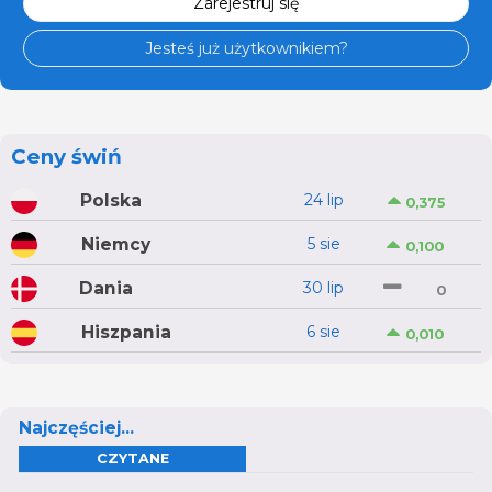
Zarejestruj się
Jesteś już użytkownikiem?
Ceny świń
Polska
24 lip
0,375
Niemcy
5 sie
0,100
Dania
30 lip
0
Hiszpania
6 sie
0,010
Najczęściej...
CZYTANE