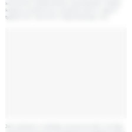
konsumenci, społeczeństwo obywatelskie i władze
krajowe, proszone są o wyrażenie opinii w ciągu 9
tygodni od 1 marca do 3 maja bieżącego roku.
Jak wskazano w strategii „od pola do stołu”, Komisja