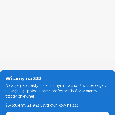
Witamy na 333
Nawiązuj kontakty, dziel z innymi i wchodź w interakcje z
największą społecznością profesjonalistów w branży
trzody chlewnej.
Świętujemy 211943 użytkowników na 333!