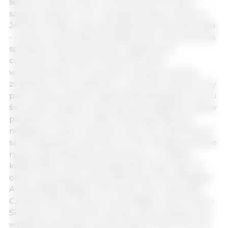
sektorze wieprzowiny i zwróciło się do Komisji o
szybką reakcję w celu rozwiązania tego problemu.
Jednak od tego czasu sytuacja jeszcze się pogorszyła
- wynika z prezentacji przedstawiciela Litwy podczas
spotkania. Szereg niezwykle negatywnych
czynników, takich jak przesycenie rynku
wewnętrznego UE z powodu wyższej produkcji i
związanych z tym zakłóceń w wywozie, wysokie ceny
pasz i energii, kolejne ogniska afrykańskiego pomoru
świń (ASF), a także utrzymujący się negatywny wpływ
pandemii COVID-19, nadal wywierają połączony
negatywny wpływ. Na Litwie ceny tusz wieprzowych
są na najniższym poziomie od 10 lat i istnieje poważne
ryzyko zaprzestania produkcji świń, co miałoby
katastrofalne skutki dla gospodarki tego kraju. W
obliczu tej sytuacji Litwa, popierana przez delegacje
Austrii, Belgii, Bułgarii, Chorwacji, Cypru, Republiki
Czeskiej, Estonii, Francji, Grecji, Węgier, Łotwy, Polski i
Słowacji, zwróciła się do Komisji o pilną reakcję na tę
wyjątkową sytuację i wyraźny sygnał wsparcia przez