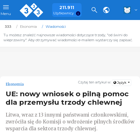
211.911
Użytkownicy
Menu
333
Ekonomia
Wiadomości
Tu możesz znaleźć najnowsze wiadomości dotyczące trzody, "od świni do
wieprzowiny". Aby otrzymywać wiadomości e-mailem wystarczy się zapisać.
Czytaj ten artykuł w:
Język
Ekonomia
UE: nowy wniosek o pilną pomoc
dla przemysłu trzody chlewnej
Litwa, wraz z 13 innymi państwami członkowskimi,
zwróciła się do Komisji o wdrożenie pilnych środków
wsparcia dla sektora trzody chlewnej.