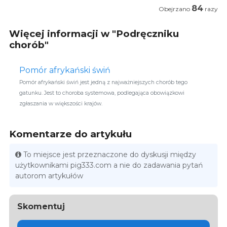
84
Obejrzano
razy
Więcej informacji w "Podręczniku
chorób"
Pomór afrykański świń
Pomór afrykański świń jest jedną z najważniejszych chorób tego
gatunku. Jest to choroba systemowa, podlegająca obowiązkowi
zgłaszania w większości krajów.
Komentarze do artykułu
To miejsce jest przeznaczone do dyskusji między
użytkownikami pig333.com a nie do zadawania pytań
autorom artykułów
Skomentuj