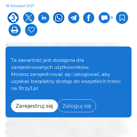
18 listopad 2021
0
Podczas gdy rynki mięsa osiągały dobre wyniki w
pierwszej połowie roku, sytuacja zmieniła się w
ostatnich miesiącach, głównie z powodu ograniczenia
Ta zawartość jest dostępna dla
zysków wynikającego z rosnących kosztów pasz
zarejestrowanych użytkowników.
(zbóż, nasion oleistych i makuchów) oraz wyższych
Możesz zarejestrować się i zalogować, aby
cen nakładów. Dla sektora wieprzowiny sytuacja jest
uzyskać bezpłatny dostęp do wszystkich treści
jeszcze poważniejsza, biorąc pod uwagę obecną
na 3trzy3.pl
nadpodaż na rynku UE, która jest odpowiedzialna za
dalsze obniżanie cen przy wysokich kosztach paszy.
Zarejestruj się
Zaloguj się
Podczas posiedzenia Rady Ministrów Rolnictwa w
październiku wiele delegacji UE z różnych państw
członkowskich zwróciło uwagę na trwający kryzys w