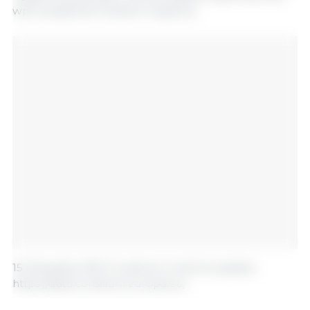
wprowadzenie środków wsparcia.
15 listopada, 2021/ Consilium/ Unia Europejska.
https://data.consilium.europa.eu/