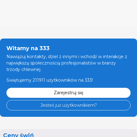
Witamy na 333
Nawiązuj kontakty, dziel z innymi i wchodź w interakcje z
największą społecznością profesjonalistów w branży
trzody chlewnej.
Świętujemy 211911 użytkowników na 333!
Zarejestruj się
Jesteś już użytkownikiem?
Ceny świń