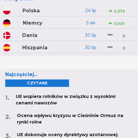
Polska
24 lip
0,375
Niemcy
5 sie
0,100
Dania
30 lip
0
Hiszpania
30 lip
0
Najczęściej...
CZYTANE
UE wspiera rolników w związku z wysokimi
cenami nawozów
Ocena wpływu kryzysu w Cieśninie Ormuz na
rynki rolne
UE dokonuje oceny dyrektywy azotanowej.