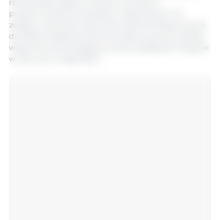
równoważny system kontroli surowych i
przetworzonych produktów wieprzowych. W
związku z tym Rumunia może obecnie eksportować
do Stanów Zjednoczonych przetworzone produkty
wieprzowe pochodzące ze świń poddanych ubojowi
w dniu i po 2 maja 2023 r.