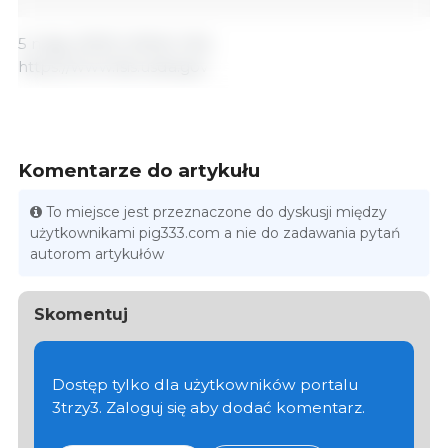
5 maja, 2023/ USDA/ USA.
https://www.fsis.usda.gov
Komentarze do artykułu
To miejsce jest przeznaczone do dyskusji między
użytkownikami pig333.com a nie do zadawania pytań
autorom artykułów
Skomentuj
Dostęp tylko dla użytkowników portalu
3trzy3. Zaloguj się aby dodać komentarz.