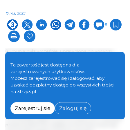
15 maj 2023
0
Rumunia była wcześniej uprawniona do wywozu
mięsa do Stanów Zjednoczonych. W 2008 r. rząd
rumuński dobrowolnie zaprzestał jednak wywozu
Ta zawartość jest dostępna dla
produktów mięsnych do Stanów Zjednoczonych. Od
zarejestrowanych użytkowników.
tego czasu Rumunia nie kwalifikuje się do wywozu
Możesz zarejestrować się i zalogować, aby
żadnych produktów mięsnych do Stanów
uzyskać bezpłatny dostęp do wszystkich treści
Zjednoczonych. Po dokonaniu przeglądu
na 3trzy3.pl
udokumentowanego rumuńskiego systemu kontroli
surowych i przetworzonych produktów
Zarejestruj się
Zaloguj się
wieprzowych oraz po zakończeniu audytu
rumuńskiego systemu kontroli uboju świń i dalszego
przetwarzania FSIS ustaliła, że Rumunia utrzymuje