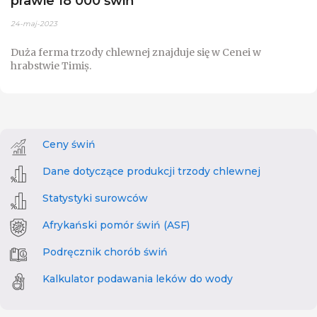
prawie 18 000 świń
24-maj-2023
Duża ferma trzody chlewnej znajduje się w Cenei w
hrabstwie Timiș.
Ceny świń
Dane dotyczące produkcji trzody chlewnej
Statystyki surowców
Afrykański pomór świń (ASF)
Podręcznik chorób świń
Kalkulator podawania leków do wody