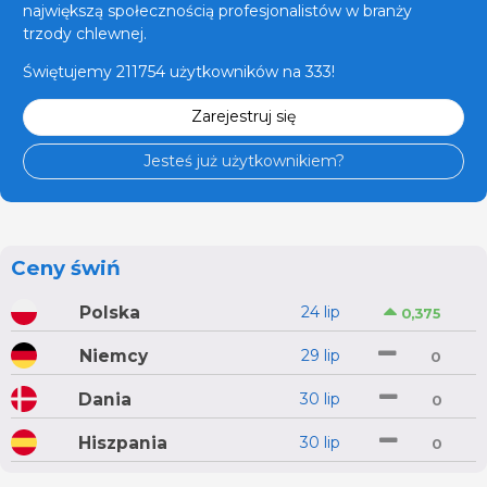
największą społecznością profesjonalistów w branży
trzody chlewnej.
Świętujemy 211754 użytkowników na 333!
Zarejestruj się
Jesteś już użytkownikiem?
Ceny świń
Polska
24 lip
0,375
Niemcy
29 lip
0
Dania
30 lip
0
Hiszpania
30 lip
0