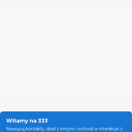
Witamy na 333
Nawiązuj kontakty, dziel z innymi i wchodź w interakcje z