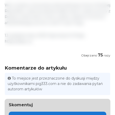
We wrześniu Generalna Administracja Celna Chińskiej
Republiki Ludowej zatwierdziła import wieprzowiny z
Rosji po dokonaniu oceny ryzyka i systemu kontroli
afrykańskiego pomoru świń w tym kraju.
13 października, 2023/ Agroexport/ Rosja.
https://tass.ru/
75
Obejrzano
razy
Komentarze do artykułu
To miejsce jest przeznaczone do dyskusji między
użytkownikami pig333.com a nie do zadawania pytań
autorom artykułów
Skomentuj