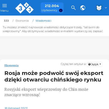
212.004
Użytkownicy
Menu
333
Ekonomia
Wiadomości
Tu możesz znaleźć najnowsze wiadomości dotyczące trzody, "od świni do
wieprzowiny". Aby otrzymywać wiadomości e-mailem wystarczy się zapisać.
Czytaj ten artykuł w:
Język
Ekonomia
Rosja może podwoić swój eksport
dzięki otwarciu chińskiego rynku
Rosyjski eksport wieprzowiny do Chin może
znacząco wzrosnąć
16 listopad 2023