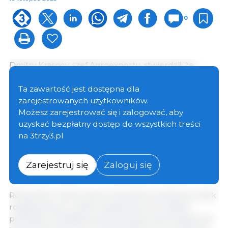
0
Dmitry Krasnov, szef Agroexportu, stwierdził, że
otwarcie chińskiego rynku na rosyjską wieprzowinę
może potencjalnie podwoić rosyjski eksport
Ta zawartość jest dostępna dla
wieprzowiny w perspektywie średnioterminowej.
zarejestrowanych użytkowników.
Krasnov spodziewa się, że eksport wieprzowiny do
Możesz zarejestrować się i zalogować, aby
Chin wzrośnie do 100 000 ton w ciągu najbliższych
uzyskać bezpłatny dostęp do wszystkich treści
kilku lat, a być może nawet do 200 000 ton. W 2022 r.
na 3trzy3.pl
całkowity rosyjski eksport wieprzowiny wyniósł nieco
ponad 160 000 ton, a w 2023 r. ma osiągnąć 200 000
Zarejestruj się
Zaloguj się
ton.
Rozwój ten ma kluczowe znaczenie, ponieważ rynek
rosyjski jest już w pełni zaopatrzony we własne
produkty, a dodatkową produkcję można zapewnić