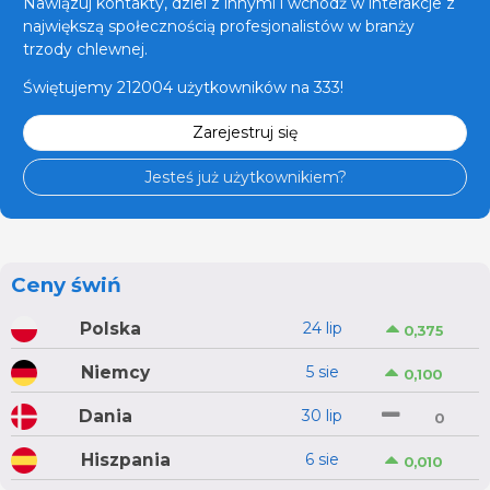
Nawiązuj kontakty, dziel z innymi i wchodź w interakcje z
największą społecznością profesjonalistów w branży
trzody chlewnej.
Świętujemy 212004 użytkowników na 333!
Zarejestruj się
Jesteś już użytkownikiem?
Ceny świń
Polska
24 lip
0,375
Niemcy
5 sie
0,100
Dania
30 lip
0
Hiszpania
6 sie
0,010