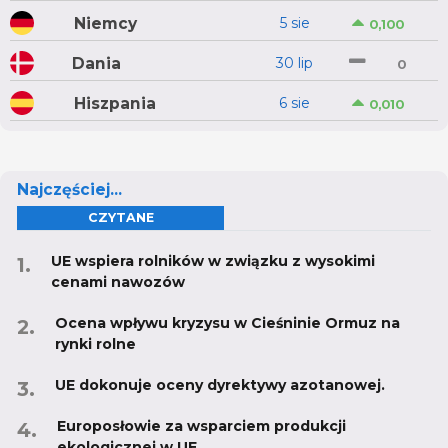
Niemcy
5 sie
0,100
Dania
30 lip
0
Hiszpania
6 sie
0,010
Najczęściej...
CZYTANE
UE wspiera rolników w związku z wysokimi
cenami nawozów
Ocena wpływu kryzysu w Cieśninie Ormuz na
rynki rolne
UE dokonuje oceny dyrektywy azotanowej.
Europosłowie za wsparciem produkcji
ekologicznej w UE