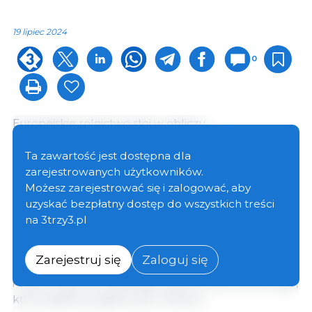
19 lipiec 2024
0
Europejskie rolnictwo stoi w obliczu
bezprecedensowych wyzwań, takich jak
ekstremalne zjawiska pogodowe, wysokie koszty
Ta zawartość jest dostępna dla
produkcji, nowe choroby, konflikty wojenne i
zarejestrowanych użytkowników.
zwiększony import. Czynniki te, wraz z
Możesz zarejestrować się i zalogować, aby
rygorystycznymi wymogami produkcyjnymi i
uzyskać bezpłatny dostęp do wszystkich treści
zwiększonymi obciążeniami administracyjnymi, stale
na 3trzy3.pl
wywierają presję na sektor rolny. Prezydencja
węgierska będzie promować dyskusje mające na
Zarejestruj się
Zaloguj się
celu stworzenie konkurencyjnego, zrównoważonego
i odpornego europejskiego systemu żywnościowego,
który będzie przyjazny dla rolników.