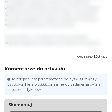
europejskie tradycje kulinarne. Prezydencja
węgierska podkreśliła znaczenie ochrony tradycji
żywnościowych pośród tych zmian i wezwała do
wymiany poglądów między ministrami rolnictwa
państw członkowskich na ten temat.
15 lipca 2024 r./ Consilium/ Unia Europejska.
https://hungarian-presidency.consilium.europa.eu
133
Obejrzano
razy
Komentarze do artykułu
To miejsce jest przeznaczone do dyskusji między
użytkownikami pig333.com a nie do zadawania pytań
autorom artykułów
Skomentuj