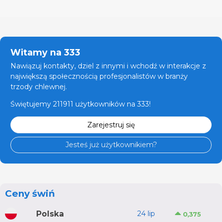
Witamy na 333
Nawiązuj kontakty, dziel z innymi i wchodź w interakcje z
największą społecznością profesjonalistów w branży
trzody chlewnej.
Świętujemy 211911 użytkowników na 333!
Zarejestruj się
Jesteś już użytkownikiem?
Ceny świń
Polska
24 lip
0,375