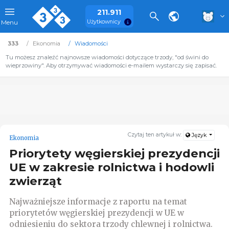
211.911
Użytkownicy
Menu
333
Ekonomia
Wiadomości
Tu możesz znaleźć najnowsze wiadomości dotyczące trzody, "od świni do
wieprzowiny". Aby otrzymywać wiadomości e-mailem wystarczy się zapisać.
Czytaj ten artykuł w:
Język
Ekonomia
Priorytety węgierskiej prezydencji
UE w zakresie rolnictwa i hodowli
zwierząt
Najważniejsze informacje z raportu na temat
priorytetów węgierskiej prezydencji w UE w
odniesieniu do sektora trzody chlewnej i rolnictwa.