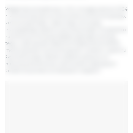
Węgierska prezydencja w UE w drugiej połowie 2024
r. koncentruje się na wzmocnieniu konkurencyjnego,
zrównoważonego i odpornego na kryzysy
europejskiego systemu żywnościowego. W dziedzinie
rolnictwa promowana będzie dyskusja na temat
tego, w jaki sposób Wspólna Polityka Rolna (WPR)
może poprawić konkurencyjność rolników i systemu
żywnościowego. Nacisk zostanie położony na
odnowę pokoleniową i zachowanie tradycyjnych
źródeł utrzymania na obszarach wiejskich.