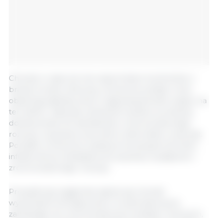
Chociaż w raporcie nie wspomniano konkretnie o
branży trzody chlewnej, omówione polityki rolne
obejmują aspekty, które mają bezpośredni wpływ na
ten sektor, takie jak obniżenie kosztów produkcji,
dostosowanie do standardów zrównoważonego
rozwoju i poprawa warunków dobrostanu zwierząt.
Ponadto omówione zostaną innowacyjne techniki i
infrastruktura niezbędna do poprawy wydajności i
zrównoważonego rozwoju.
Prezydencja węgierska zajmie się również
wyzwaniami klimatycznymi i środowiskowymi,
zachęcając do zrównoważonych praktyk rolniczych,