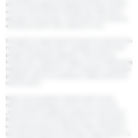
które przyczyniają się do łagodzenia zmian klimatu i
ochrony różnorodności biologicznej. Obejmuje to
dyskusje na temat tego, w jaki sposób nowa zielona
architektura WPR może wspierać te cele.
Szczególna uwaga zostanie poświęcona ograniczeniu
marnotrawstwa żywności i wdrażaniu skutecznych
praktyk zarządzania odpadami. Planowane są
konferencje i wydarzenia mające na celu dzielenie się
najlepszymi praktykami w tych obszarach, wspierając
podejście oparte na współpracy między państwami
członkowskimi.
Rada Unii Europejskiej zorganizowała również
nieformalną dyskusję w porze lunchu na temat
„zachowania europejskich tradycji żywnościowych”.
Rozmowa koncentrowała się na tym, w jaki sposób
innowacje żywieniowe, takie jak mięso hodowlane i
żywność pochodzenia roślinnego, mogą wpłynąć na