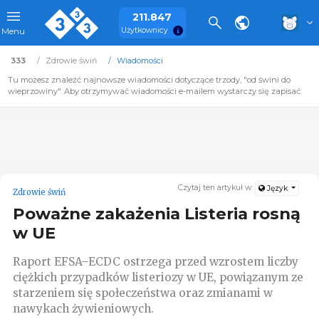
211.847
Użytkownicy
Menu
333
Zdrowie świń
Wiadomości
Tu możesz znaleźć najnowsze wiadomości dotyczące trzody, "od świni do
wieprzowiny". Aby otrzymywać wiadomości e-mailem wystarczy się zapisać.
Czytaj ten artykuł w:
Język
Zdrowie świń
Poważne zakażenia Listeria rosną
w UE
Raport EFSA–ECDC ostrzega przed wzrostem liczby
ciężkich przypadków listeriozy w UE, powiązanym ze
starzeniem się społeczeństwa oraz zmianami w
nawykach żywieniowych.