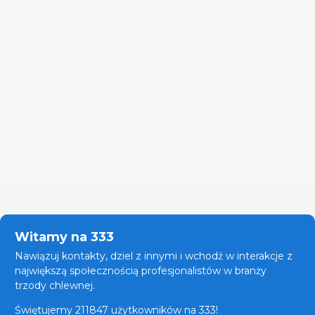
Witamy na 333
Nawiązuj kontakty, dziel z innymi i wchodź w interakcje z
największą społecznością profesjonalistów w branży
trzody chlewnej.
Świętujemy 211847 użytkowników na 333!