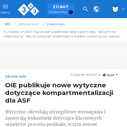
211.847
Użytkownicy
Menu
333
Zdrowie świń
Wiadomości
Tu możesz znaleźć najnowsze wiadomości dotyczące trzody, "od świni do
wieprzowiny". Aby otrzymywać wiadomości e-mailem wystarczy się zapisać.
Czytaj ten artykuł w:
Język
Zdrowie świń
OIE publikuje nowe wytyczne
dotyczące kompartmentalizacji
dla ASF
Wytyczne określają szczegółowe wymagania i
zawierają wskazówki dotyczące kluczowych
aspektów procesu podziału, w tym zestaw