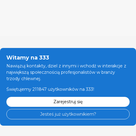
Witamy na 333
Nawiązuj kontakty, dziel z innymi i wchodź w interakcje z
największą społecznością profesjonalistów w branży
trzody chlewnej.
Świętujemy 211847 użytkowników na 333!
Zarejestruj się
Jesteś już użytkownikiem?