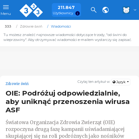
211.847
Użytkownicy
Menu
333
Zdrowie świń
Wiadomości
Tu możesz znaleźć najnowsze wiadomości dotyczące trzody, "od świni do
wieprzowiny". Aby otrzymywać wiadomości e-mailem wystarczy się zapisać.
Czytaj ten artykuł w:
Język
Zdrowie świń
OIE: Podróżuj odpowiedzialnie,
aby uniknąć przenoszenia wirusa
ASF
Światowa Organizacja Zdrowia Zwierząt (OIE)
rozpoczyna drugą fazę kampanii uświadamiającej
skupiającej się na roli podróżnych jako nośników