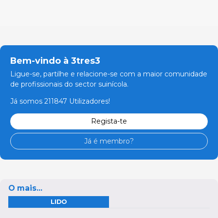
Bem-vindo à 3tres3
Ligue-se, partilhe e relacione-se com a maior comunidade
de profissionais do sector suinícola.
Já somos 211847 Utilizadores!
Regista-te
Já é membro?
O mais...
LIDO