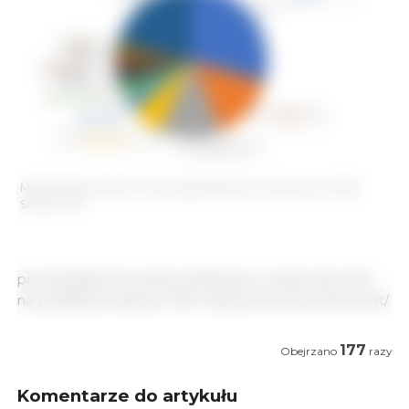
Market share of the 10 main pig abattoirs in Germany in 2018.
Source: ISN.
poniedziałek 8 kwietnia 2019/ Biuro edytorskie 333,
na podstawie danych ISN. https://www.schweine.net/
177
Obejrzano
razy
Komentarze do artykułu