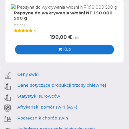
Pepsyna do wykrywania włośni NF 1:10 000
500 g
ref: 3701
(
3
)
190,00
€
+ iva
Kup
Ceny świń
Dane dotyczące produkcji trzody chlewnej
Statystyki surowców
Afrykański pomór świń (ASF)
Podręcznik chorób świń
Kalkulator podawania leków do wody