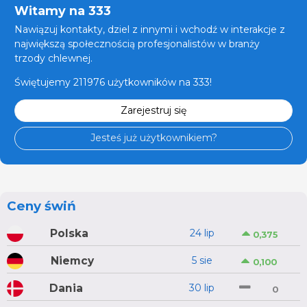
Witamy na 333
Nawiązuj kontakty, dziel z innymi i wchodź w interakcje z
największą społecznością profesjonalistów w branży
trzody chlewnej.
Świętujemy 211976 użytkowników na 333!
Zarejestruj się
Jesteś już użytkownikiem?
Ceny świń
Polska
24 lip
0,375
Niemcy
5 sie
0,100
Dania
30 lip
0