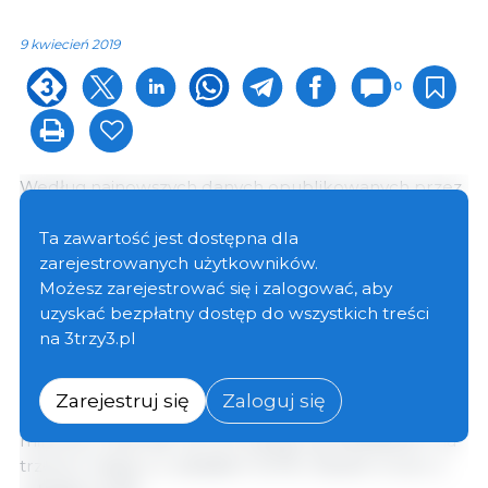
9 kwiecień 2019
0
Według najnowszych danych opublikowanych przez
Stowarzyszenie Producentów Trzody Chlewnej
Niemiec (ISN) w sprawie rankingu głównych
Ta zawartość jest dostępna dla
niemieckich ubojni w 2018 r. Tönnies pozostaje na
zarejestrowanych użytkowników.
pierwszym miejscu, zwiększając swój udział w
Możesz zarejestrować się i zalogować, aby
stosunku do 2017 r., z 28,7% do 29,3% .
uzyskać bezpłatny dostęp do wszystkich treści
na 3trzy3.pl
Vion zajmuje drugie miejsce, ze spadkiem udziału,
osiągając 14,1% (14,7% w 2017 r. I 14,9% w 2016 r.) i
Zarejestruj się
Zaloguj się
ograniczając uboje o prawie pół miliona świń. Ubito 8
milionów zwierząt. Za nimi plasuje się Westfleisch, na
trzecim miejscu, z udziałem 13,7% i Danish Crown, z