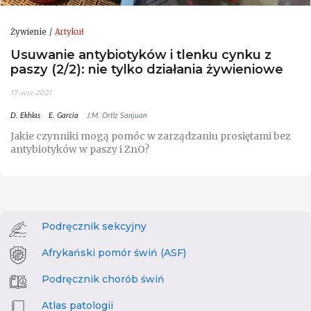
Żywienie
Artykuł
Usuwanie antybiotyków i tlenku cynku z
paszy (2/2): nie tylko działania żywieniowe
17-wrz-2021
D. Ekhlas
E. García
J.M. Ortiz Sanjuan
Jakie czynniki mogą pomóc w zarządzaniu prosiętami bez
antybiotyków w paszy i ZnO?
Podręcznik sekcyjny
Afrykański pomór świń (ASF)
Podręcznik chorób świń
Atlas patologii