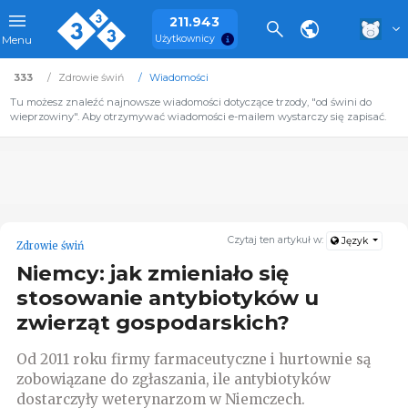
211.943
Użytkownicy
Menu
333
Zdrowie świń
Wiadomości
Tu możesz znaleźć najnowsze wiadomości dotyczące trzody, "od świni do
wieprzowiny". Aby otrzymywać wiadomości e-mailem wystarczy się zapisać.
Czytaj ten artykuł w:
Język
Zdrowie świń
Niemcy: jak zmieniało się
stosowanie antybiotyków u
zwierząt gospodarskich?
Od 2011 roku firmy farmaceutyczne i hurtownie są
zobowiązane do zgłaszania, ile antybiotyków
dostarczyły weterynarzom w Niemczech.