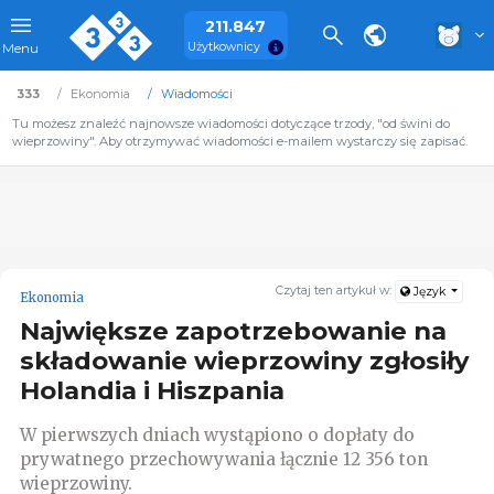
211.847
Użytkownicy
Menu
333
Ekonomia
Wiadomości
Tu możesz znaleźć najnowsze wiadomości dotyczące trzody, "od świni do
wieprzowiny". Aby otrzymywać wiadomości e-mailem wystarczy się zapisać.
Czytaj ten artykuł w:
Język
Ekonomia
Największe zapotrzebowanie na
składowanie wieprzowiny zgłosiły
Holandia i Hiszpania
W pierwszych dniach wystąpiono o dopłaty do
prywatnego przechowywania łącznie 12 356 ton
wieprzowiny.