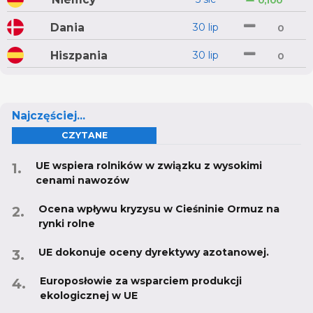
0,100
Dania
30 lip
0
Hiszpania
30 lip
0
Najczęściej...
CZYTANE
UE wspiera rolników w związku z wysokimi
cenami nawozów
Ocena wpływu kryzysu w Cieśninie Ormuz na
rynki rolne
UE dokonuje oceny dyrektywy azotanowej.
Europosłowie za wsparciem produkcji
ekologicznej w UE