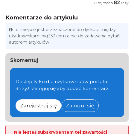
82
Obejrzano
razy
Komentarze do artykułu
To miejsce jest przeznaczone do dyskusji między
użytkownikami pig333.com a nie do zadawania pytań
autorom artykułów
Skomentuj
Dostęp tylko dla użytkowników portalu
3trzy3. Zaloguj się aby dodać komentarz.
Zarejestruj się
Zaloguj się
Nie jesteś subskrybentem tej zawartości