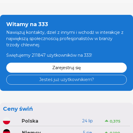
Witamy na 333
Nawiązuj kontakty, dziel z innymi i wchodź w interakcje z
największą społecznością profesjonalistów w branży
trzody chlewnej.
Świętujemy 211847 użytkowników na 333!
Zarejestruj się
Jesteś już użytkownikiem?
Ceny świń
Polska
24 lip
0,375
Niemcy
5 sie