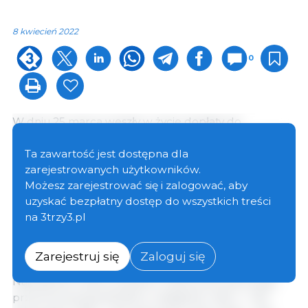
8 kwiecień 2022
0
W dniu 25 marca weszły w życie dopłaty do
prywatnego przechowywania wieprzowiny i według
danych na dzień 30 marca złożono wnioski o dopłaty
Ta zawartość jest dostępna dla
na łączną ilość 12 356 ton, przy czym Holandia jest
zarejestrowanych użytkowników.
państwem członkowskim, które złożyło wnioski o
Możesz zarejestrować się i zalogować, aby
dopłaty w największej ilości - 3 855 ton, a następnie
uzyskać bezpłatny dostęp do wszystkich treści
Hiszpania - 2 995 ton. Dania wystąpiła o 2 320 ton, a
na 3trzy3.pl
Niemcy o 2 320 ton. Inne kraje wnioskujące o pomoc
to Francja (423 t), Belgia (277 t) i Szwecja (171 t).
Zarejestruj się
Zaloguj się
Największa liczba wniosków dotyczy 60-dniowego
przechowywania (8 363 t), następnie 1 657 t - 150-