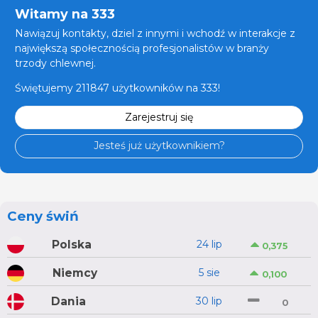
Witamy na 333
Nawiązuj kontakty, dziel z innymi i wchodź w interakcje z
największą społecznością profesjonalistów w branży
trzody chlewnej.
Świętujemy 211847 użytkowników na 333!
Zarejestruj się
Jesteś już użytkownikiem?
Ceny świń
Polska
24 lip
0,375
Niemcy
5 sie
0,100
Dania
30 lip
0