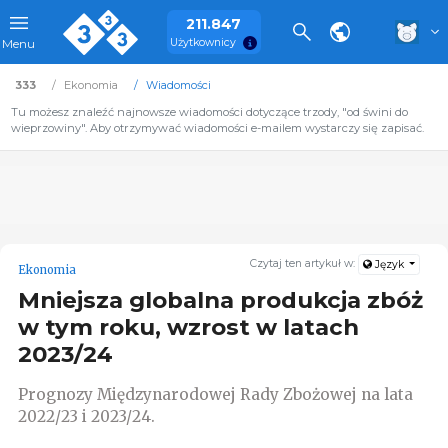
211.847
Użytkownicy
Menu
333
Ekonomia
Wiadomości
Tu możesz znaleźć najnowsze wiadomości dotyczące trzody, "od świni do
wieprzowiny". Aby otrzymywać wiadomości e-mailem wystarczy się zapisać.
Czytaj ten artykuł w:
Język
Ekonomia
Mniejsza globalna produkcja zbóż
w tym roku, wzrost w latach
2023/24
Prognozy Międzynarodowej Rady Zbożowej na lata
2022/23 i 2023/24.