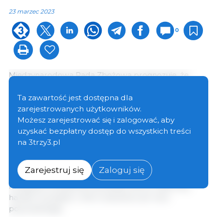
23 marzec 2023
0
Międzynarodowa Rada Zbożowa prognozuje, że
produkcja zbóż ogółem (pszenicy i zbóż grubych) w
2022/23 r. będzie o 2% niższa rok do roku i wyniesie 2
Ta zawartość jest dostępna dla
250 mln t, spadając po raz pierwszy od 2017/18 r.,
zarejestrowanych użytkowników.
głównie z powodu mniejszych zbiorów kukurydzy.
Możesz zarejestrować się i zalogować, aby
Przewiduje się, że konsumpcja również się zmniejszy,
uzyskać bezpłatny dostęp do wszystkich treści
głównie z powodu mniejszego wykorzystania pasz,
na 3trzy3.pl
ale przy stosunkowo większym spadku podaży
zapasy końcowe skurczą się o 2%, do poziomu
Zarejestruj się
Zaloguj się
najniższego od ośmiu sezonów. W związku z
mniejszymi dostawami grubego ziarna, całkowity
handel ma spaść o 4% w stosunku do roku
poprzedniego.