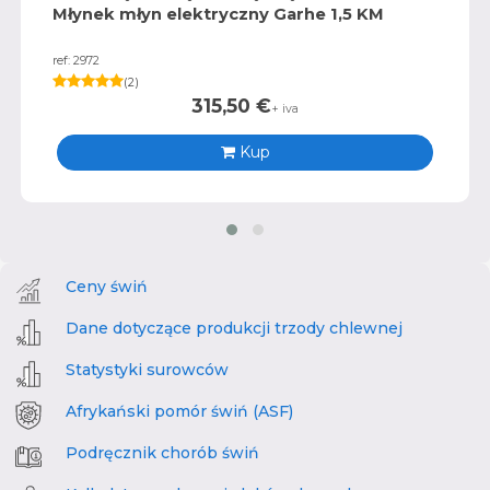
Młynek młyn elektryczny Garhe 1,5 KM
ref: 2972
(
2
)
315,50
€
+ iva
Kup
Ceny świń
Dane dotyczące produkcji trzody chlewnej
Statystyki surowców
Afrykański pomór świń (ASF)
Podręcznik chorób świń