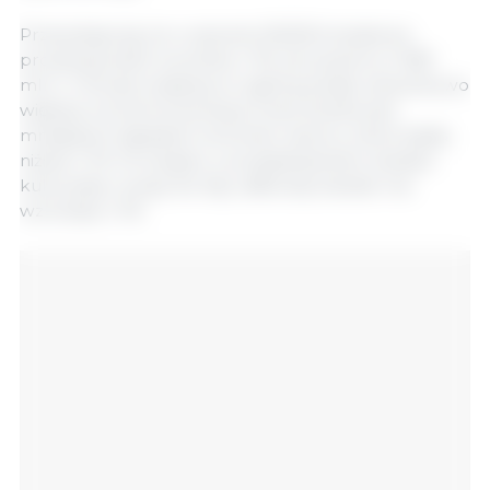
Przewiduje się, że w sezonie 2023/24 światowa
produkcja zbóż wzrośnie o 1%, do poziomu 2 283
mln t. Chociaż zwiększy to ogólną podaż, stosunkowo
większy wzrost konsumpcji może skutkować
mniejszymi zapasami na koniec sezonu, które będą
niższe o 1%. W związku z przyspieszeniem dostaw
kukurydzy i sorgo do Azji, całkowity handel ma
wzrosnąć o 1%.