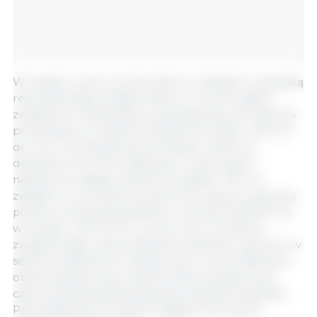
W związku z tym, że duże zbiory w Brazylii z nawiązką
rekompensują mniejsze zbiory w innych krajach,
zwłaszcza w Argentynie, przewiduje się, że światowa
produkcja soi w sezonie 2022/23 wzrośnie o 4% rok
do roku. Przewiduje się, że handel, oparty na
dostawach do Chin, Argentyny i wielu innych
nabywców, będzie znacznie wzrastał (+7%). W
związku ze wzrostem powierzchni upraw i poprawą
plonów, produkcja globalna w sezonie 2023/24 ma
wzrosnąć o 29 mln ton rok do roku. W obliczu
zwiększonego wykorzystania produktów sojowych w
sektorze paszowym, spożywczym i przemysłowym,
obserwuje się nowy, wysoki poziom popytu, przy
czym prawdopodobne jest gromadzenie zapasów.
Przewiduje się, że handel osiągnie rekordowy