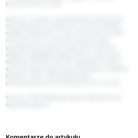
poziom 173 mln t (+4%).
Głównie w związku z podwyższeniem danych dla
Indii, globalna produkcja ryżu w sezonie 2022/23
została podniesiona o 7 mln t m/m do 511 mln (515
mln), przy czym wzrost netto dostaw został
przeniesiony na wyższe prognozy konsumpcji i
zapasów. Zakładając większe zbiory w Azji, wynik
światowy 2023/24 może być największy w historii,
przy czym przewiduje się wzrost spożycia i zapasów.
Handel w 2024 r. (styczeń/grudzień)
prawdopodobnie wzrośnie do 54 mln t (+2 mln).
16 marca, 2023/ Międzynarodowa Rada Zbożowa.
https://www.igc.int
Komentarze do artykułu