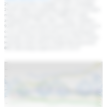
2% w porównaniu z ubiegłym rokiem i posiadając
24,34% całego europejskiego pogłowia, a na drugim
miejscu plasują się Niemcy z 16,68% (ich udział
zmniejszył się z 17,8% w 2020 r.). Dania, z udziałem
9,29%, która wyprzedza Francję (9,14%) i jest trzecim
co do wielkości producentem, a za nią plasują się
Holandia i Polska. Hiszpania, Niemcy, Dania, Francja,
Holandia, Polska, Włochy i Belgia stanowią prawie
85% całkowitego pogłowia świń w UE-27.