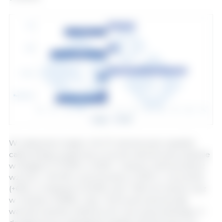
W większości krajów UE-27 odnotowano spadek
całkowitego poglowia, a wzrost odnotowano jedynie
w Bułgarii (+17,32%; w 2020 r. kraj ten odnotował już
wzrost o +20,4% w porównaniu z 2019 r.), na Łotwie
(+6%), w Hiszpanii (+5,05% czyli +1,66 mln sztuk) oraz
w Irlandii (+2,08%). Cypr i Rumunia odnotowały
wartości bardzo zbliżone do roku poprzedniego. Z