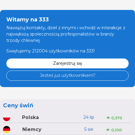
Witamy na 333
Nawiązuj kontakty, dziel z innymi i wchodź w interakcje z
największą społecznością profesjonalistów w branży
trzody chlewnej.
Świętujemy 212004 użytkowników na 333!
Zarejestruj się
Jesteś już użytkownikiem?
Ceny świń
Polska
24 lip
0,375
Niemcy
5 sie
0,100