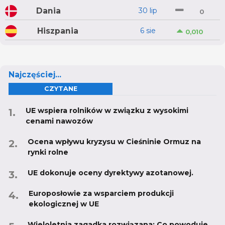
Dania
30 lip
0
Hiszpania
6 sie
0,010
Najczęściej...
CZYTANE
UE wspiera rolników w związku z wysokimi
cenami nawozów
Ocena wpływu kryzysu w Cieśninie Ormuz na
rynki rolne
UE dokonuje oceny dyrektywy azotanowej.
Europosłowie za wsparciem produkcji
ekologicznej w UE
Wieloletnia zagadka rozwiązana: Co powoduje