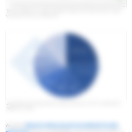
Zmiana pogłowia w krajach będących głównymi producentami trzody
chlewnej w UE-27 (x1 000 sztuk).
Udział głównych producentów trzody chlewnej w UE-27 w całkowitym
pogłowiu w 2021 r.
W sekcji
danych dotyczących produkcji trzody