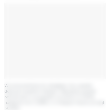
W przeciwieństwie do ubiegłego roku, spadek
dotyczył wszystkich kategorii. Największy spadek
odnotowano w przypadku tuczników (o 3,94%),
następnie loch (-3,58%) i w mniejszym stopniu prosiąt
(-0,62%).