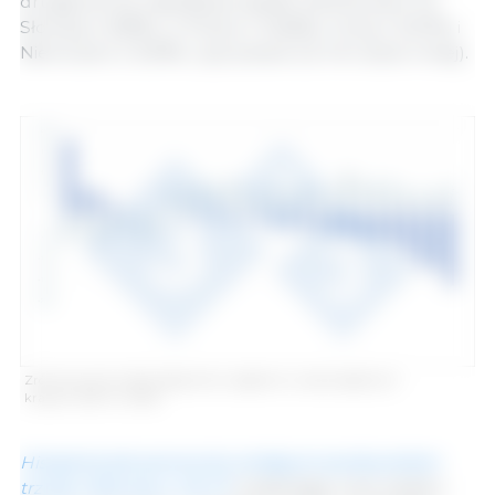
drugiej strony, największe spadki odnotowano na
Słowacji (-16,8%), w Polsce (-12,66%), Grecji (-12,51%) i
Niemczech (-9,39%, czyli prawie 2,5 mln sztuk mniej).
Zróżnicowanie całkowitego stanu pogłowia w poszczególnych
krajach (2021 vs. 2020)
Hiszpania jest ponownie wiodącym producentem
trzody chlewnej w UE-27
, zwiększając swój udział o