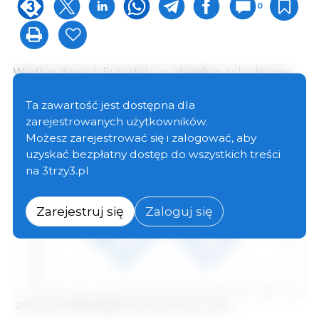
0
Według danych Eurostatu w ubiegłym roku łączne
pogłowie świń w UE wynosiło 141,55 mln sztuk, o 2,9%
mniej niż w roku poprzednim i
najmniej od 10 lat.
Ta zawartość jest dostępna dla
zarejestrowanych użytkowników.
Możesz zarejestrować się i zalogować, aby
uzyskać bezpłatny dostęp do wszystkich treści
na 3trzy3.pl
Zarejestruj się
Zaloguj się
Zmiana całkowitego pogłowia trzody chlewnej w UE-27.