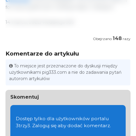
chlewnej
można przeglądać i porównywać dane w
formacie graficznym według krajów i kategorii.
14 marca, 2022/ Redakcja 333
148
Obejrzano
razy
Komentarze do artykułu
To miejsce jest przeznaczone do dyskusji między
użytkownikami pig333.com a nie do zadawania pytań
autorom artykułów
Skomentuj
Dostęp tylko dla użytkowników portalu
3trzy3. Zaloguj się aby dodać komentarz.