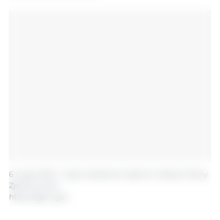
6 maja 2026 r./ Zgromadzenie Ogólne Indiany/ Stany
Zjednoczone.
https://iga.in.gov