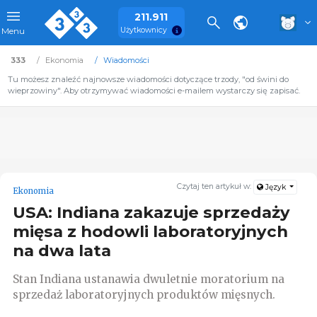
211.911
Użytkownicy
Menu
333
Ekonomia
Wiadomości
Tu możesz znaleźć najnowsze wiadomości dotyczące trzody, "od świni do
wieprzowiny". Aby otrzymywać wiadomości e-mailem wystarczy się zapisać.
Czytaj ten artykuł w:
Język
Ekonomia
USA: Indiana zakazuje sprzedaży
mięsa z hodowli laboratoryjnych
na dwa lata
Stan Indiana ustanawia dwuletnie moratorium na
sprzedaż laboratoryjnych produktów mięsnych.