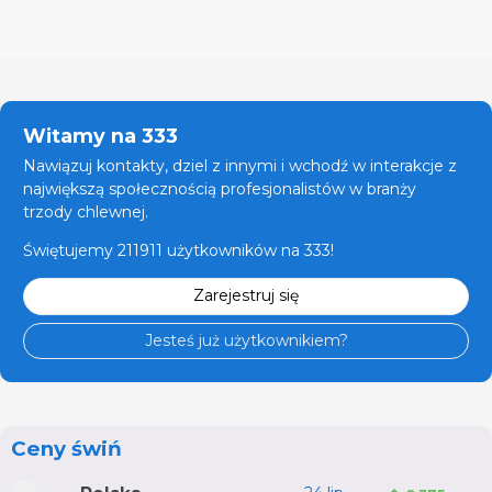
Witamy na 333
Nawiązuj kontakty, dziel z innymi i wchodź w interakcje z
największą społecznością profesjonalistów w branży
trzody chlewnej.
Świętujemy 211911 użytkowników na 333!
Zarejestruj się
Jesteś już użytkownikiem?
Ceny świń