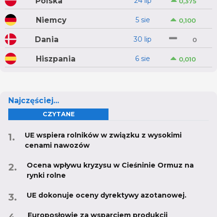
Polska
24 lip
0,375
Niemcy
5 sie
0,100
Dania
30 lip
0
Hiszpania
6 sie
0,010
Najczęściej...
CZYTANE
UE wspiera rolników w związku z wysokimi
cenami nawozów
Ocena wpływu kryzysu w Cieśninie Ormuz na
rynki rolne
UE dokonuje oceny dyrektywy azotanowej.
Europosłowie za wsparciem produkcji