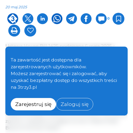
20 maj 2025
0
Ustawa House Bill 1425 podpisana 6 maja 2025 r.
ustanawia dwuletnie moratorium na sprzedaż
hodowlanych produktów mięsnych w stanie Indiana.
Ta zawartość jest dostępna dla
Zakazuje ona niewłaściwego oznaczania produktu
zarejestrowanych użytkowników.
mięsnego powstałego z hodowli komórkowych jako
Możesz zarejestrować się i zalogować, aby
produktu mięsnego. Produkt mięsny powstały z
uzyskać bezpłatny dostęp do wszystkich treści
hodowli komórkowych jest błędnie oznaczony jako
na 3trzy3.pl
produkt mięsny, jeśli jest reklamowany, etykietowany,
oferowany do sprzedaży lub sprzedawany w sposób,
Zarejestruj się
Zaloguj się
który nie wskazuje wyraźnie, że jest to produkt
mięsny powstały z hodowli komórkowych lub nie jest
zgodny z zasadami przyjętymi przez Indiana State
Board of Animal Health.