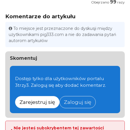
99
Obejrzano
razy
Komentarze do artykułu
To miejsce jest przeznaczone do dyskusji między
użytkownikami pig333.com a nie do zadawania pytań
autorom artykułów
Skomentuj
Dostęp tylko dla użytkowników portalu
3trzy3. Zaloguj się aby dodać komentarz.
Zarejestruj się
Zaloguj się
Nie jesteś subskrybentem tej zawartości