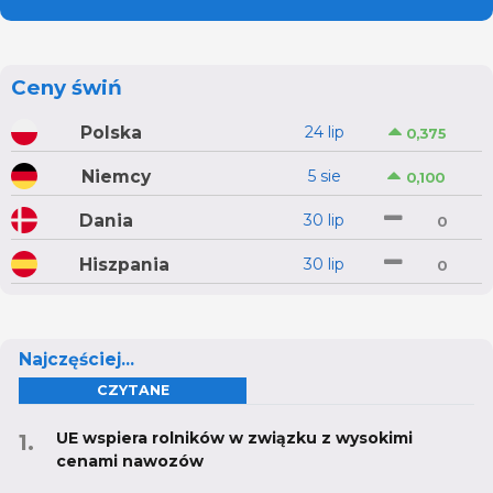
Ceny świń
Polska
24 lip
0,375
Niemcy
5 sie
0,100
Dania
30 lip
0
Hiszpania
30 lip
0
Najczęściej...
CZYTANE
UE wspiera rolników w związku z wysokimi
cenami nawozów