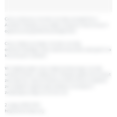
Ceny wołowiny również wzrosły, szczególnie w
Australii i Brazylii, przy stałym popycie importowym i
ograniczonej globalnej dostępności.
Ceny mięsa owczego również wzrosły,
odzwierciedlając duże zainteresowanie zakupami na
kluczowych rynkach.
W międzyczasie ceny mięsa drobiowego wzrosły
umiarkowanie, zwłaszcza w Brazylii, gdzie silny popyt
zewnętrzny i spowolnienie przetwórstwa związane
ze świętami ograniczyły dostawy na eksport i
zwiększyły presję na wzrost cen.
2 maja, 2025/ FAO.
https://www.fao.org