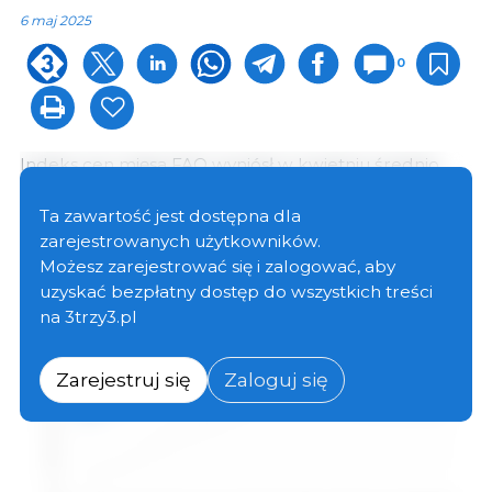
6 maj 2025
0
Indeks cen mięsa FAO wyniósł w kwietniu średnio
121,6 punktu, co oznacza wzrost o 3,7 punktu (3,2%) w
porównaniu z marcem i o 5,0 punktu (4,3%) więcej
Ta zawartość jest dostępna dla
niż rok wcześniej.
zarejestrowanych użytkowników.
Możesz zarejestrować się i zalogować, aby
uzyskać bezpłatny dostęp do wszystkich treści
na 3trzy3.pl
Zarejestruj się
Zaloguj się