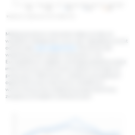
Indeks cen wieprzowiny FAO. Źródło: FAO.
Międzynarodowe notowania mięsa wzrosły we
wszystkich kategoriach, przy czym największy wzrost
odnotowały
ceny wieprzowiny
. Wzrost ten był
wspierany przez wyższe notowania w Unii
Europejskiej ze względu na silniejszy globalny popyt
importowy, po przywróceniu statusu wolnego od
pryszczycy w Niemczech i zniesieniu powiązanych
ograniczeń przez importerów, dodatkowo
wzmocniony przez zwiększony popyt sezonowy
związany ze świętami wielkanocnymi.