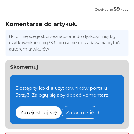
59
Obejrzano
razy
Komentarze do artykułu
To miejsce jest przeznaczone do dyskusji między
użytkownikami pig333.com a nie do zadawania pytań
autorom artykułów
Skomentuj
Dostęp tylko dla użytkowników portalu
3trzy3. Zaloguj się aby dodać komentarz.
Zarejestruj się
Zaloguj się