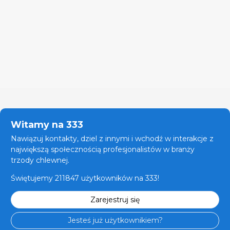
Witamy na 333
Nawiązuj kontakty, dziel z innymi i wchodź w interakcje z
największą społecznością profesjonalistów w branży
trzody chlewnej.
Świętujemy 211847 użytkowników na 333!
Zarejestruj się
Jesteś już użytkownikiem?