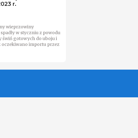
023 r.
ny wieprzowiny
 spadły w styczniu z powodu
y świń gotowych do uboju i
ż oczekiwano importu przez