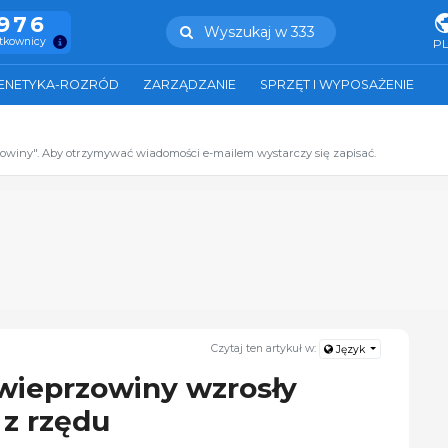
.976
Wyszukaj w 333
ytkownicy
P
ENETYKA-ROZRÓD
ZARZĄDZANIE
SPRZĘT I WYPOSAŻENIE
zowiny". Aby otrzymywać wiadomości e-mailem wystarczy się zapisać.
Czytaj ten artykuł w:
Język
wieprzowiny wzrosły
 z rzędu