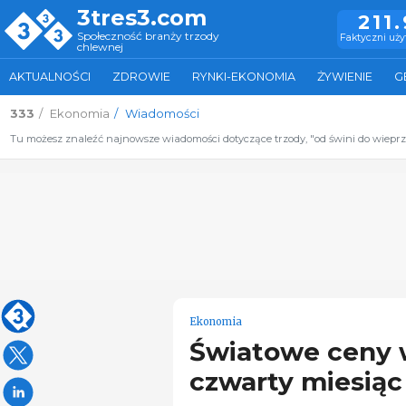
3tres3.com
211
Społeczność branży trzody
Faktyczni uż
chlewnej
AKTUALNOŚCI
ZDROWIE
RYNKI-EKONOMIA
ŻYWIENIE
G
333
Ekonomia
Wiadomości
Tu możesz znaleźć najnowsze wiadomości dotyczące trzody, "od świni do wiepr
Ekonomia
Światowe ceny 
czwarty miesiąc