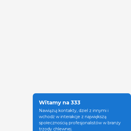
Witamy na 333
Nawiązuj kontakty, dziel z innymi i
wchodź w interakcje z największą
społecznością profesjonalistów w branży
trzody chlewnej.