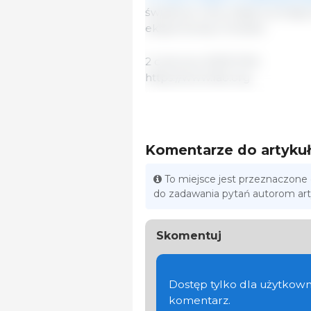
światowe ceny mięsa owczego 
eksportowej z Oceanii.
2 czerwca, 2023/ FAO.
https://www.fao.org
Komentarze do artyku
To miejsce jest przeznaczone
do zadawania pytań autorom ar
Skomentuj
Dostęp tylko dla użytkown
komentarz.