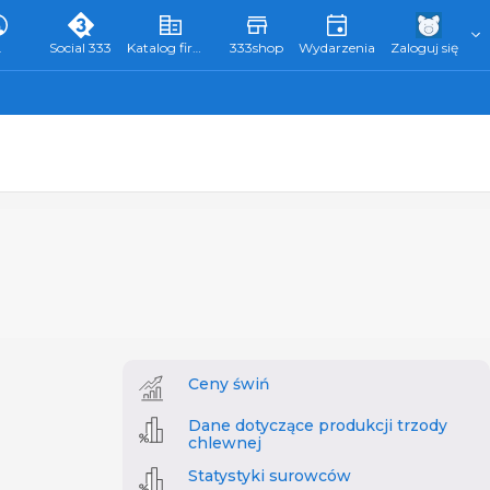
L
Social 333
Katalog firm 333
333shop
Wydarzenia
Zaloguj się
Ceny świń
Dane dotyczące produkcji trzody
chlewnej
Statystyki surowców