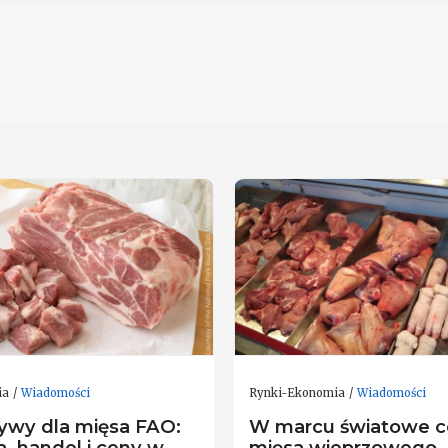
ia
Wiadomości
Rynki-Ekonomia
Wiadomości
ywy dla mięsa FAO:
W marcu światowe c
a, handel i ceny w
mięsa wieprzowego