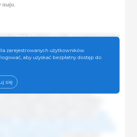
w maju.
średnio 117,9 punktów w maju, co oznacza wzrost o
 z kwietniem, co oznacza czwarty z rzędu
,0 punktów (4,1%) poniżej jego wartości w
dla zarejestrowanych użytkowników.
go roku.
zalogować, aby uzyskać bezpłatny dostęp do
l
obiowego dalej rosły w maju, napędzane
ytem importowym, zwłaszcza z Azji, oraz pewnymi
j się
oterminowe wyzwania związane z podażą z
tasiej grypy. Światowe ceny wołowiny
 przez wyższy globalny popyt na brazylijskie
aniczenia podaży w Stanach Zjednoczonych
 się wysokiego uboju bydła w Australii.
Ceny
esiąc z rzędu, choć tylko nieznacznie, ponieważ
e z wysokich kosztów produkcji i chorób zwierząt
yt na brazylijskie dostawy.
W międzyczasie