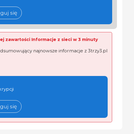
guj się
ej zawartości Informacje z sieci w 3 minuty
dsumowujący najnowsze informacje z 3trzy3.pl
krypcji
guj się