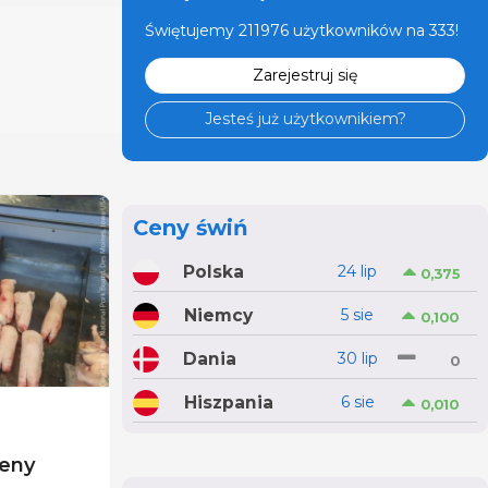
Świętujemy 211976 użytkowników na 333!
Zarejestruj się
Jesteś już użytkownikiem?
Ceny świń
Polska
24 lip
0,375
Niemcy
5 sie
0,100
Dania
30 lip
0
Hiszpania
6 sie
0,010
eny