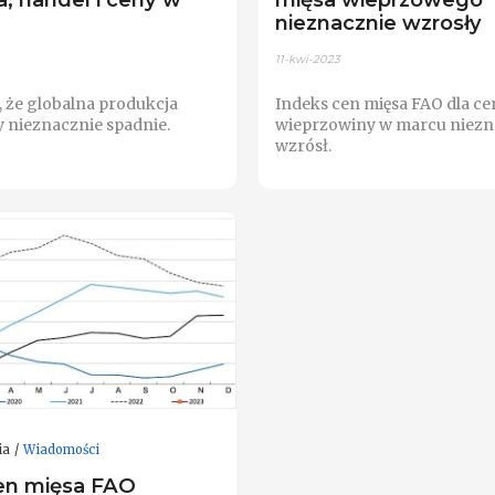
nieznacznie wzrosły
11-kwi-2023
, że globalna produkcja
Indeks cen mięsa FAO dla ce
 nieznacznie spadnie.
wieprzowiny w marcu niezn
wzrósł.
ia
Wiadomości
en mięsa FAO