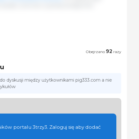
spadły z powodu wysokiej dostępności
92
Obejrzano
razy
łu
 do dyskusji między użytkownikami pig333.com a nie
tykułów
ików portalu 3trzy3. Zaloguj się aby dodać