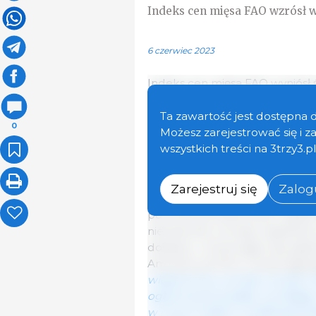
Indeks cen mięsa FAO wzrósł 
6 czerwiec 2023
Indeks cen mięsa FAO wyniósł 
1,1 punktu (1,0%) w porównaniu
miesięczny wzrost, ale nadal 5
Ta zawartość jest dostępna 
0
analogicznym miesiącu ubiegłe
Możesz zarejestrować się i 
wszystkich treści na 3trzy3.p
Międzynarodowe ceny mięsa dr
utrzymującym się wysokim pop
Zarejestruj się
Zalogu
obawami o potencjalne krótk
powodu powszechnych ognisk p
nieznacznie wzrosły, wspierane
dostawy i utrzymujące się ogr
Ameryki, pomimo utrzymującego
wieprzowiny wzrosły czwarty mi
ograniczenia podaży wynikając
w innych krajach zwiększyły pop