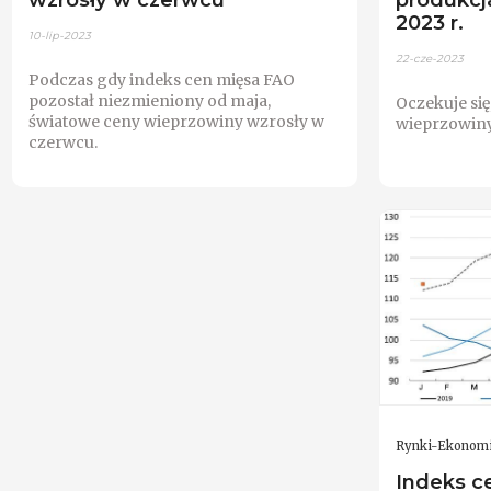
2023 r.
10-lip-2023
22-cze-2023
Podczas gdy indeks cen mięsa FAO
pozostał niezmieniony od maja,
Oczekuje się
światowe ceny wieprzowiny wzrosły w
wieprzowiny
czerwcu.
Rynki-Ekonom
Indeks c