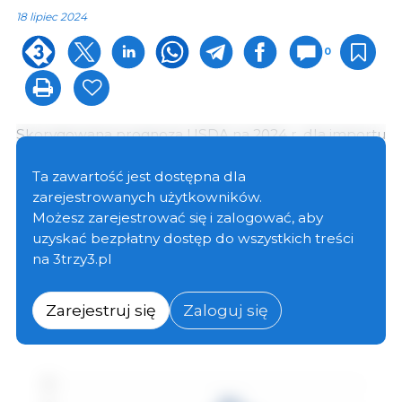
18 lipiec 2024
0
Skorygowana prognoza USDA na 2024 r. dla importu
wieprzowiny do Chin przewiduje spadek o 21% rok
do roku do 1.5 mln ton, najniższego poziomu od 2019
Ta zawartość jest dostępna dla
roku. Jeśli zostanie zrealizowana, import w 2024 r.
zarejestrowanych użytkowników.
powróci do podobnego poziomu jak przed
Możesz zarejestrować się i zalogować, aby
wybuchem afrykańskiego pomoru świń (ASF) w
uzyskać bezpłatny dostęp do wszystkich treści
Chinach, który zaczął wpływać na chińską produkcję
na 3trzy3.pl
pod koniec 2018 r. Pomimo prognozowanego
niższego importu oczekuje się, że Chiny pozostaną
Zarejestruj się
Zaloguj się
największym światowym importerem wieprzowiny.