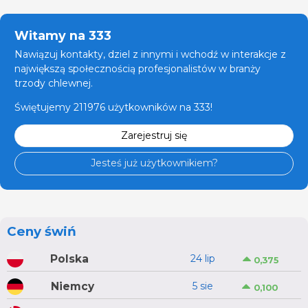
Witamy na 333
Nawiązuj kontakty, dziel z innymi i wchodź w interakcje z
największą społecznością profesjonalistów w branży
trzody chlewnej.
Świętujemy 211976 użytkowników na 333!
Zarejestruj się
Jesteś już użytkownikiem?
Ceny świń
Polska
24 lip
0,375
Niemcy
5 sie
0,100