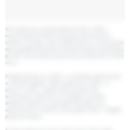
W szczytowym okresie epidemii ASF w 2020 r.
import stanowił 13% konsumpcji wieprzowiny w
Chinach. Od tego czasu udział importu w konsumpcji
stale spadał, ponieważ produkcja krajowa ożywiła się
po ASF i powróciła do poziomów sprzed ASF w 2022
roku.
Prognozuje się, że w 2024 r. produkcja wieprzowiny
w Chinach będzie o 56% wyższa niż w 2020 r., a
import w 2024 r. będzie stanowił tylko 3%
konsumpcji. Częściowo ze względu na obfite
dostawy krajowe, utrzymujące się niskie ceny
wieprzowiny w Chinach od początku 2023 r. osłabiły
popyt na import.