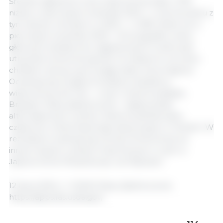
Średnie zgłoszone ceny wieprzowiny były o 10%
niższe w pierwszym kwartale 2024 r. w porównaniu z
tym samym okresem w 2023 r. i o 56% niższe niż w
pierwszym kwartale 2020 r. W przypadku wielu
głównych dostawców zagranicznych trudno jest
utrzymać konkurencyjność ich eksportu na rynku
chińskim, biorąc pod uwagę niskie ceny krajowe.
Oczekuje się, że główni światowi dostawcy
wieprzowiny do Chin - w tym Unia Europejska,
Brazylia i Stany Zjednoczone - będą szukać
alternatywnych rynków. Rynki te jednak tylko
częściowo zrekompensują niższy popyt w Chinach. W
rezultacie oczekuje się wzrostu konkurencji na
innych dużych rynkach importowych, w tym w
Japonii, Korei Południowej i na Filipinach.
12 lipca 2024 r./ USDA/ Stany Zjednoczone.
https://apps.fas.usda.gov/