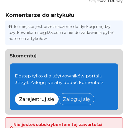
114
Obejrzano
razy
Komentarze do artykułu
To miejsce jest przeznaczone do dyskusji między
użytkownikami pig333.com a nie do zadawania pytań
autorom artykułów
Skomentuj
Dostęp tylko dla użytkowników portalu
3trzy3. Zaloguj się aby dodać komentarz.
Zarejestruj się
Zaloguj się
Nie jesteś subskrybentem tej zawartości