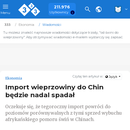
211.976
Użytkownicy
Menu
333
Ekonomia
Wiadomości
Tu możesz znaleźć najnowsze wiadomości dotyczące trzody, "od świni do
wieprzowiny". Aby otrzymywać wiadomości e-mailem wystarczy się zapisać.
Czytaj ten artykuł w:
Język
Ekonomia
Import wieprzowiny do Chin
będzie nadal spadał
Oczekuje się, że tegoroczny import powróci do
poziomów porównywalnych z tymi sprzed wybuchu
afrykańskiego pomoru świń w Chinach.