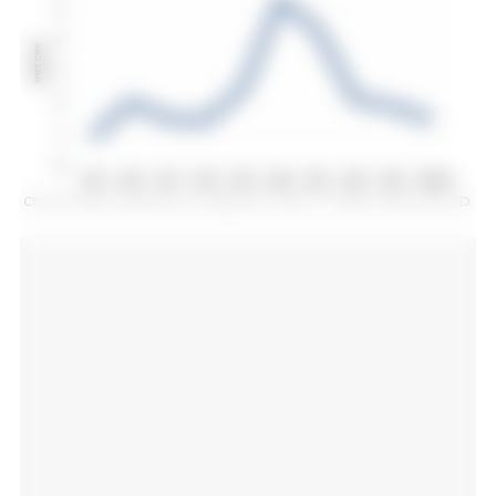
Chiński import wieprzowiny i prognoza na 2024 r. Źródło: USDA-FAS-PSD.