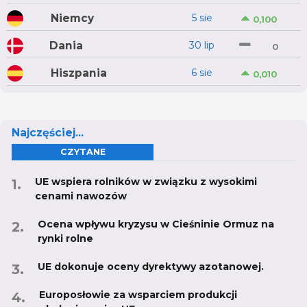
Niemcy
5 sie
0,100
Dania
30 lip
0
Hiszpania
6 sie
0,010
Najczęściej...
CZYTANE
UE wspiera rolników w związku z wysokimi
cenami nawozów
Ocena wpływu kryzysu w Cieśninie Ormuz na
rynki rolne
UE dokonuje oceny dyrektywy azotanowej.
Europosłowie za wsparciem produkcji