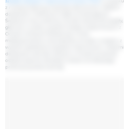
spadek zakupów importowych przez Chiny
w związku
z rosnącą krajową produkcją wieprzowiny i obfitymi
dostawami z niektórych krajów produkujących.
Światowe ceny wołowiny również nieznacznie spadły,
głównie w wyniku wysokich dostaw eksportowych z
Oceanii i Ameryki Południowej. Z kolei
międzynarodowe ceny baraniny wzrosły w związku z
wysokim globalnym popytem importowym i niższymi
dostawami zwierząt rzeźnych w Oceanii, ponieważ
ostatnie deszcze zachęciły rolników do dłuższego
przetrzymywania zwierząt.