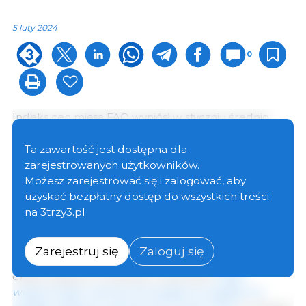
5 luty 2024
0
Indeks cen mięsa FAO wyniósł w styczniu średnio
109,8 punktu, co oznacza spadek o 1,5 punktu (1,4%)
w porównaniu z grudniem, oznaczając siódmy z
Ta zawartość jest dostępna dla
rzędu miesięczny spadek i utrzymując się o 1,3 punktu
zarejestrowanych użytkowników.
(1,2%) poniżej analogicznej wartości w ubiegłym roku.
Możesz zarejestrować się i zalogować, aby
uzyskać bezpłatny dostęp do wszystkich treści
na 3trzy3.pl
Międzynarodowe notowania cen mięsa drobiowego
spadły jeszcze bardziej w styczniu, wspierane przez
utrzymujący się stłumiony globalny popyt i duże
Zarejestruj się
Zaloguj się
możliwości eksportowe w wiodących krajach
eksportujących. Podobnie, notowania
mięsa
wieprzowego nieznacznie spadły ze względu na