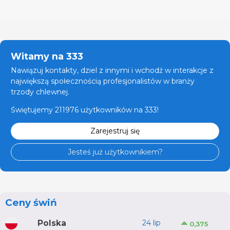
Witamy na 333
Nawiązuj kontakty, dziel z innymi i wchodź w interakcje z
największą społecznością profesjonalistów w branży
trzody chlewnej.
Świętujemy 211976 użytkowników na 333!
Zarejestruj się
Jesteś już użytkownikiem?
Ceny świń
Polska
24 lip
0,375