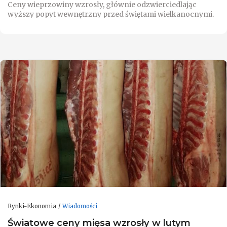
Ceny wieprzowiny wzrosły, głównie odzwierciedlając
wyższy popyt wewnętrzny przed świętami wielkanocnymi.
Rynki-Ekonomia
Wiadomości
Światowe ceny mięsa wzrosły w lutym