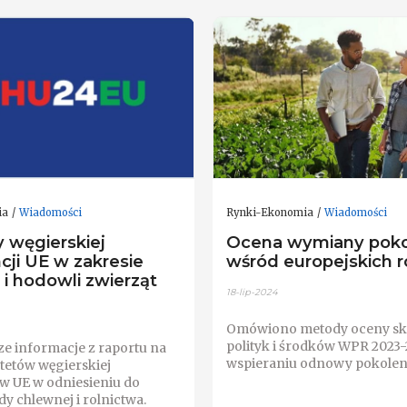
ia
Wiadomości
Rynki-Ekonomia
Wiadomości
y węgierskiej
Ocena wymiany poko
cji UE w zakresie
wśród europejskich r
 i hodowli zwierząt
18-lip-2024
Omówiono metody oceny sk
polityk i środków WPR 2023
ze informacje z raportu na
wspieraniu odnowy pokolen
tetów węgierskiej
 w UE w odniesieniu do
dy chlewnej i rolnictwa.