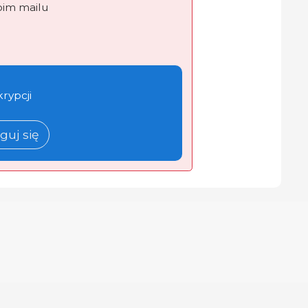
oim mailu
krypcji
guj się