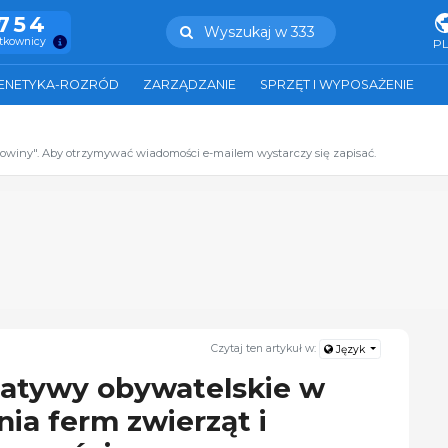
.754
Wyszukaj w 333
ytkownicy
P
ENETYKA-ROZRÓD
ZARZĄDZANIE
SPRZĘT I WYPOSAŻENIE
zowiny". Aby otrzymywać wiadomości e-mailem wystarczy się zapisać.
Czytaj ten artykuł w:
Język
cjatywy obywatelskie w
ia ferm zwierząt i