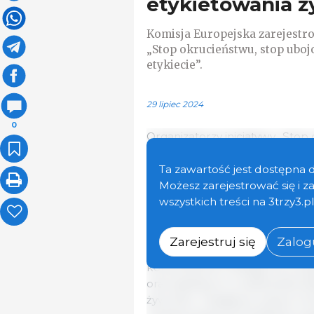
etykietowania 
Komisja Europejska zarejestro
„Stop okrucieństwu, stop uboj
etykiecie”.
29 lipiec 2024
0
Organizatorzy inicjatywy „Stop
wprowadzenia zachęt do produk
substytutów mleka i jaj, a tak
Ta zawartość jest dostępna 
również do zmniejszenia liczb
Możesz zarejestrować się i 
wszystkich ferm zwierzęcych.
wszystkich treści na 3trzy3.p
Organizatorzy inicjatywy „Stop
Zarejestruj się
Zalogu
wzywają Komisję do zapropon
konsumentom dostęp do przejr
oraz spełnią ich oczekiwania 
żywności. Inicjatywa wzywa ró