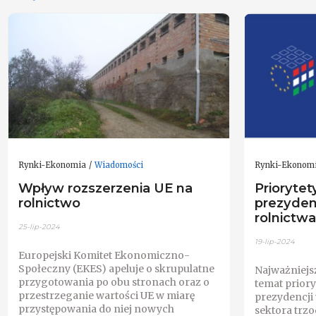
Rynki-Ekonomia
Wiadomości
Rynki-Ekonom
Wpływ rozszerzenia UE na
Priorytet
rolnictwo
prezyden
rolnictwa
25-lip-2024
19-lip-2024
Europejski Komitet Ekonomiczno-
Społeczny (EKES) apeluje o skrupulatne
Najważniejs
przygotowania po obu stronach oraz o
temat priory
przestrzeganie wartości UE w miarę
prezydencji
przystępowania do niej nowych
sektora trzo