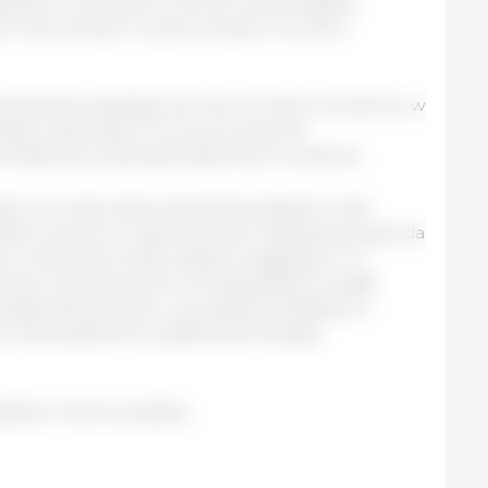
stkich produktów oraz do przestrzegania
, zdrowotnych i pracowniczych na rynku
bywatelskie spełniają warunki formalne określone w
isja uważa zatem, że są one prawnie
omisja nie przeanalizowała treści wniosków.
ęcy na rozpoczęcie zbierania podpisów. Jeśli
ska otrzyma co najmniej milion deklaracji poparcia
m minimalna liczba zostanie osiągnięta w co
twach członkowskich, Komisja będzie musiała
siała zdecydować, czy podejmie działania w
e zobowiązana do wyjaśnienia swojego
ejska/ Unia Europejska.