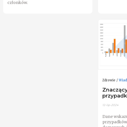
członków.
Zdrowie
Wiad
Znaczący
przypadk
12-lip-2024
Dane wskazu
przypadków