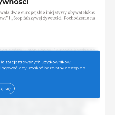
żywności
wała dwie europejskie inicjatywy obywatelskie:
owi” i „Stop fałszywej żywności: Pochodzenie na
 okrucieństwu, stop ubojowi” wzywają Komisję do
cji białek roślinnych, w tym roślinnych
że mięsa "z probówki". Organizatorzy wzywają
dla zarejestrowanych użytkowników.
y zwierząt hodowlanych i stopniowego zamykania
zalogować, aby uzyskać bezpłatny dostęp do
l
 fałszywej żywności: Pochodzenie na etykiecie”
j się
owania środków, które zapewnią europejskim
zystych informacji na temat kupowanej żywności
dotyczące jakości i zrównoważonego rozwoju
wnież do zapewnienia jasnego i wyraźnego