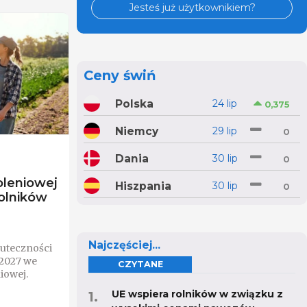
Jesteś już użytkownikiem?
Ceny świń
Polska
24 lip
0,375
Niemcy
29 lip
0
Dania
30 lip
0
leniowej
Hiszpania
30 lip
0
olników
Najczęściej...
uteczności
-2027 we
CZYTANE
iowej.
UE wspiera rolników w związku z