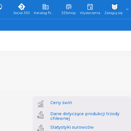
L
Social 333
Katalog firm 333
333shop
Wydarzenia
Zaloguj się
Ceny świń
Dane dotyczące produkcji trzody
chlewnej
Statystyki surowców