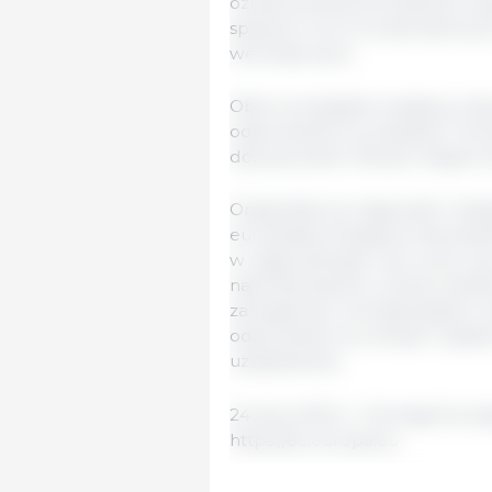
oznakowania pochodzenia wszy
spójnych norm środowiskowych
wewnętrznym.
Obie europejskie inicjatywy o
odpowiednich przepisach. Kom
dopuszczalne. Na tym etapie K
Organizatorzy mają sześć miesi
europejska inicjatywa obywatel
w ciągu jednego roku, przy czy
najmniej siedmiu różnych pańs
zareagować. Komisja będzie mu
odpowiedzi na wniosek i będzi
uzasadnienia.
24 lipca 2024 r./ Komisja Europ
https://ec.europa.eu