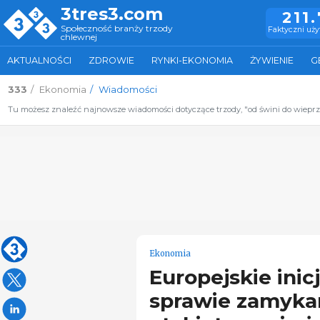
3tres3.com
211
Społeczność branży trzody
Faktyczni uż
chlewnej
AKTUALNOŚCI
ZDROWIE
RYNKI-EKONOMIA
ŻYWIENIE
G
333
Ekonomia
Wiadomości
Tu możesz znaleźć najnowsze wiadomości dotyczące trzody, "od świni do wiepr
Ekonomia
Europejskie ini
sprawie zamykan