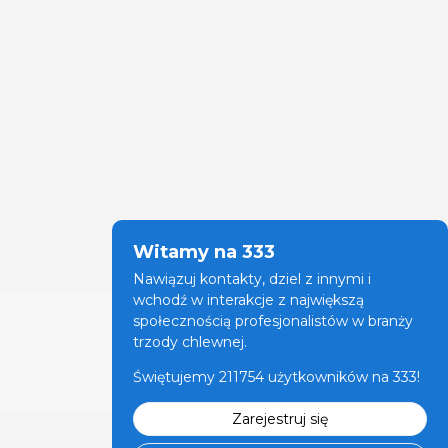
Witamy na 333
Nawiązuj kontakty, dziel z innymi i
wchodź w interakcje z największą
społecznością profesjonalistów w branży
trzody chlewnej.
Świętujemy 211754 użytkowników na 333!
Zarejestruj się