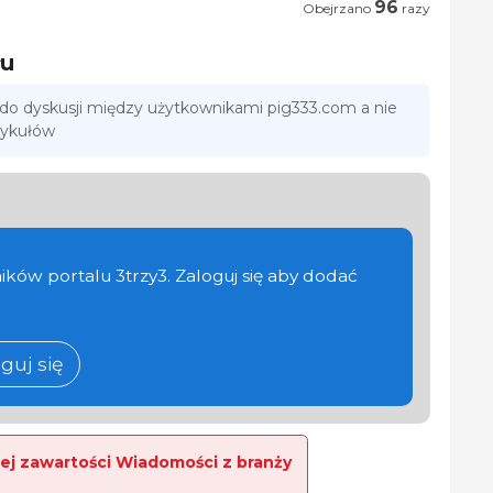
96
Obejrzano
razy
łu
 do dyskusji między użytkownikami pig333.com a nie
tykułów
ików portalu 3trzy3. Zaloguj się aby dodać
guj się
ej zawartości Wiadomości z branży