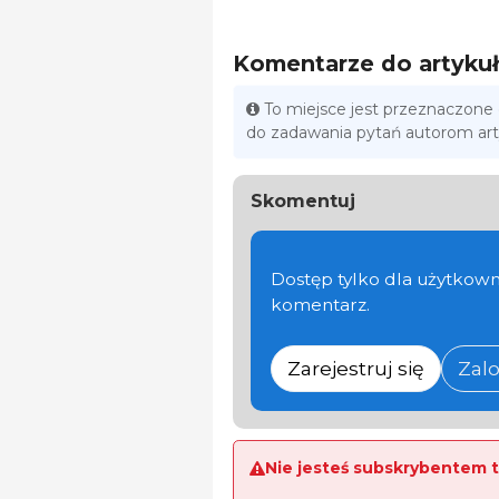
Komentarze do artyku
To miejsce jest przeznaczone
do zadawania pytań autorom ar
Skomentuj
Dostęp tylko dla użytkown
komentarz.
Zarejestruj się
Zalo
Nie jesteś subskrybentem t