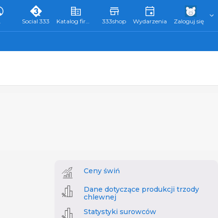
L
Social 333
Katalog firm 333
333shop
Wydarzenia
Zaloguj się
Ceny świń
Dane dotyczące produkcji trzody
chlewnej
Statystyki surowców