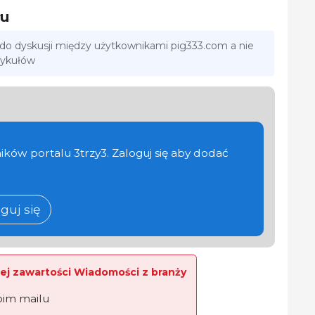
łu
 do dyskusji między użytkownikami pig333.com a nie
tykułów
ików portalu 3trzy3. Zaloguj się aby dodać
guj się
ej zawartości Wiadomości z branży
oim mailu