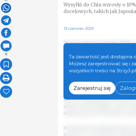
Wysyłki do Chin wzrosły o 10%
docelowych, takich jak Japonia 
13 czerwiec 2025
W pierwszym kwartale 2025 r.
UE do krajów trzecich osiągnął
0
opublikowanymi przez Komisję 
Ta zawartość jest dostępna 
porównaniu z tym samym okre
Możesz zarejestrować się i 
wszystkich treści na 3trzy3.p
W podziale na kategorie najw
produktów peklowanych (solon
Zarejestruj się
Zalogu
wzrósł o 11,2%, a następnie p
stanowi największy wolumen ca
wieprzowina spadła o 6,4%. E
wieprzowymi produktami ubocz
Hiszpania pozostaje głównym 
trzecich, z wolumenem 394 81