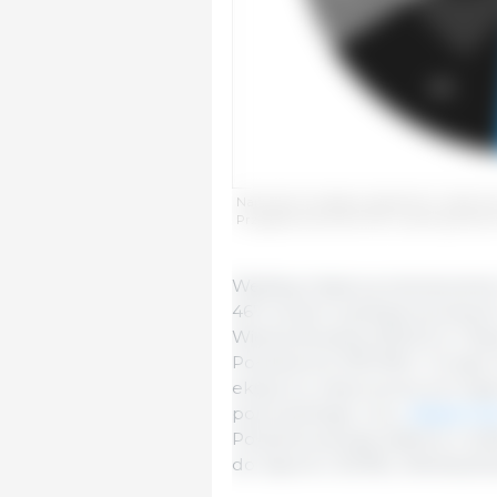
Najwięksi europejscy eksporterzy wieprzo
Przygotowane przez 333 z wykorzystaniem
Według miejsca przeznaczenia
467 tonami wyeksportowanymi, c
Wielka Brytania (193,512 t), Fili
Południowa (78,708 t). Te pię
eksportu wieprzowiny do kraj
poprzedniego roku,
eksport do
Południowej były stabilne (+0,
do Japonii (-20,9%), Wielkiej Bryt