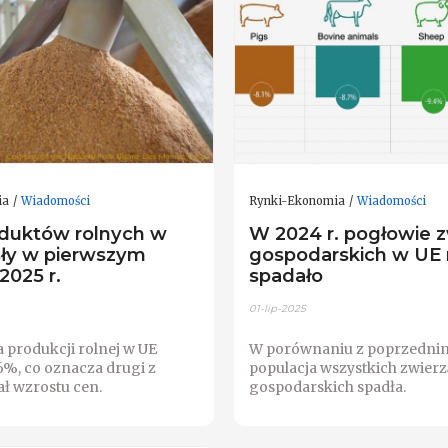
ia
Wiadomości
Rynki-Ekonomia
Wiadomości
duktów rolnych w
W 2024 r. pogłowie z
ły w pierwszym
gospodarskich w UE 
2025 r.
spadało
01-lip-2025
 produkcji rolnej w UE
W porównaniu z poprzednim
6%, co oznacza drugi z
populacja wszystkich zwierz
ał wzrostu cen.
gospodarskich spadła.