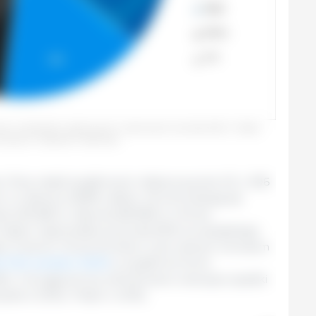
winy i produktów wieprzowych w pierwszym kwartale 2025 r. Źródło:
 danych z Pigmeat Trade Data.
, Chiny nadal są głównym nabywcą poza UE, z 296
o stanowi 26,8% całości. Za nimi plasują się
piny (93,285 t), Japonia (80,984 t) i Korea
ć krajów odpowiada za ponad 60% europejskiego
ów trzecich. W porównaniu z tym samym okresem
 Chin wzrósł o 10,2%
, a wysyłki do Korei
6%). Z drugiej strony odnotowano znaczące spadki
anii (-5,5%) i Filipin (-4,0%).