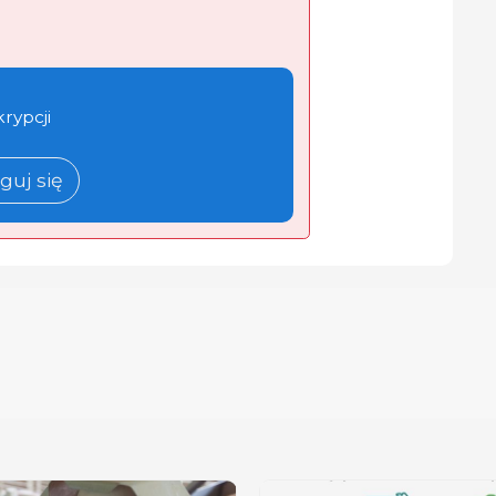
krypcji
guj się