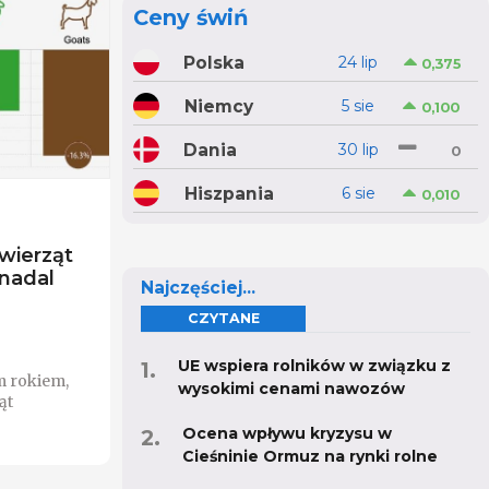
Ceny świń
Polska
24 lip
0,375
Niemcy
5 sie
0,100
Dania
30 lip
0
Hiszpania
6 sie
0,010
wierząt
nadal
Najczęściej...
CZYTANE
UE wspiera rolników w związku z
 rokiem,
wysokimi cenami nawozów
ąt
Ocena wpływu kryzysu w
Cieśninie Ormuz na rynki rolne