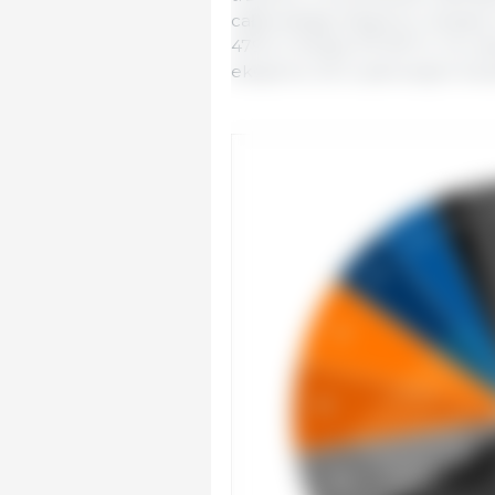
całkowitego eksportu. Kolejne m
479 t) i Polska (73 057 t). Te
eksportu UE w pierwszym kwar