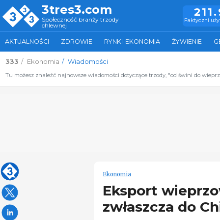
3tres3.com
211
Społeczność branży trzody
Faktyczni uż
chlewnej
AKTUALNOŚCI
ZDROWIE
RYNKI-EKONOMIA
ŻYWIENIE
G
333
Ekonomia
Wiadomości
Tu możesz znaleźć najnowsze wiadomości dotyczące trzody, "od świni do wiepr
Ekonomia
Eksport wieprzo
zwłaszcza do Ch