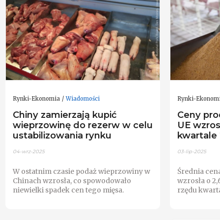
Rynki-Ekonomia
Wiadomości
Rynki-Ekonom
Chiny zamierzają kupić
Ceny pro
wieprzowinę do rezerw w celu
UE wzros
ustabilizowania rynku
kwartale 
04-wrz-2025
03-lip-2025
W ostatnim czasie podaż wieprzowiny w
Średnia cena
Chinach wzrosła, co spowodowało
wzrosła o 2,
niewielki spadek cen tego mięsa.
rzędu kwart