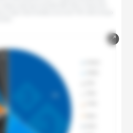
iejsca zajmują Holandia (180 236 t), Dania (154
 cztery kraje odpowiadały za ponad 73% całkowitego
tale.