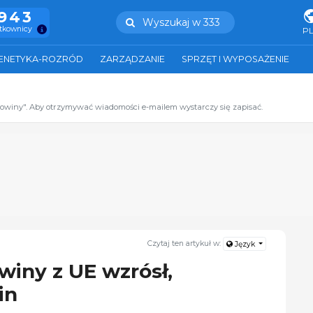
.943
Wyszukaj w 333
ytkownicy
P
ENETYKA-ROZRÓD
ZARZĄDZANIE
SPRZĘT I WYPOSAŻENIE
zowiny". Aby otrzymywać wiadomości e-mailem wystarczy się zapisać.
Czytaj ten artykuł w:
Język
winy z UE wzrósł,
in