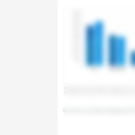
Kształtowanie się eksportu wieprzowiny z 
Przygotowane przez 333 na podstawie dan
12 czerwca, 2025/ Redakcja 33