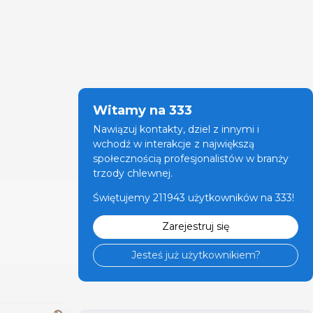
Witamy na 333
Nawiązuj kontakty, dziel z innymi i
wchodź w interakcje z największą
społecznością profesjonalistów w branży
trzody chlewnej.
Świętujemy 211943 użytkowników na 333!
Zarejestruj się
Jesteś już użytkownikiem?