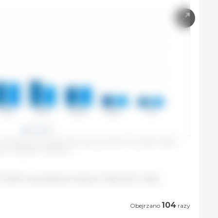
UE do głównych miejsc przeznaczenia (Q1 2024 vs Q1 2025). Źródło:
ych z Pigmeat Trade Data.
3 Staff na podstawie danych Pigmeat Trade
104
Obejrzano
razy