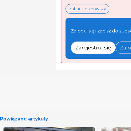
zobacz najnowszy
Zaloguj się i zapisz do subs
Zarejestruj się
Zalo
Powiązane artykuły