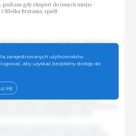
, podczas gdy eksport do innych miejsc
i Wielka Brytania, spadł.
 eksport wieprzowiny i produktów wieprzowych z
 1 107 475 ton, zgodnie z najnowszymi danymi
Europejską. Oznacza to wzrost o 3,11% w
dla zarejestrowanych użytkowników.
sem ubiegłego roku.
zalogować, aby uzyskać bezpłatny dostęp do
l
iększy wzrost odnotowano w przypadku
ych, suszonych lub wędzonych), których eksport
j się
odrobów o 6,9%. Mrożona wieprzowina, która
łości, wzrosła o 2,3%, podczas gdy świeża
ksport makaronów nadziewanych wieprzowiną lub
nymi również znacznie spadł, o 23,4%.
eksporterem unijnej wieprzowiny do krajów
6 ton ekwiwalentu tusz, co stanowi ponad 35%