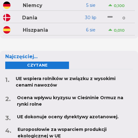
Niemcy
5 sie
0,100
Dania
30 lip
0
Hiszpania
6 sie
0,010
Najczęściej...
CZYTANE
UE wspiera rolników w związku z wysokimi
cenami nawozów
Ocena wpływu kryzysu w Cieśninie Ormuz na
rynki rolne
UE dokonuje oceny dyrektywy azotanowej.
Europosłowie za wsparciem produkcji
ekologicznej w UE