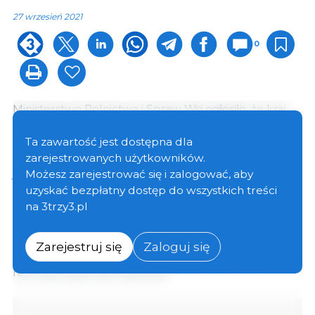
27 wrzesień 2021
0
Ministerstwo Rolnictwa i Spraw Wsi ogłosiło, że kraj
obniży docelowe pogłowie loch do około 41 mln
sztuk na lata 2021-2025, przy minimum 37 mln sztuk,
Ta zawartość jest dostępna dla
stwierdzając, że „dopóki pogłowie loch hodowlanych
zarejestrowanych użytkowników.
jest utrzymywany w rozsądnym zakresie, produkcja
Możesz zarejestrować się i zalogować, aby
prosiąt jest zapewniona, a rynkowa podaż żywca
uzyskać bezpłatny dostęp do wszystkich treści
wieprzowego i ceny wieprzowiny mogą pozostać
na 3trzy3.pl
względnie stabilne."
Zarejestruj się
Zaloguj się
Rząd stworzył system ostrzegania, kiedy liczba loch
nie mieści się w tym zakresie: