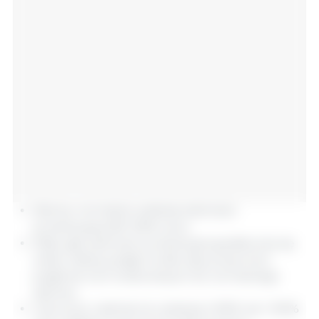
Zielony: normalne wahania zdolności
produkcyjnej (95-105% celu).
Żółty: gdy zdolność produkcyjna gwałtownie się
waha, należy podjąć środki, aby przywrócić
pogłowie loch hodowlanych do normalnego
zakresu.
Czerwony: nadmierne wahania (<90% lub >100%