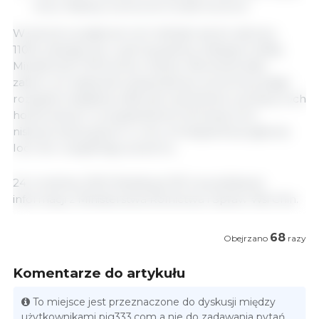
celu). Należy wzmocnić środki kontroli.
W sierpniu pogłowie loch zbliżyło się do zakresu
110%, plasując go w górnej granicy kategorii żółtej.
Ministerstwo Rolnictwa i Spraw Wsi stwierdziło
zatem, że większość gospodarstw powinna podjąć
rozsądne działania, takie jak opóźnienie wymiany loch
hodowlanych i przyspieszenie eliminacji loch
niskoprodukcyjnych w celu zmniejszenia pogłowia
loch do rozsądnego poziomu.
24 września, 2021/ Redakcja 333 na podstawie
informacji z Ministerstwa Rolnictwa i Spraw Wsi Chin.
68
Obejrzano
razy
Komentarze do artykułu
To miejsce jest przeznaczone do dyskusji między
użytkownikami pig333.com a nie do zadawania pytań