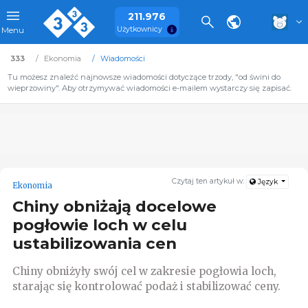
211.976
Użytkownicy
Menu
333
Ekonomia
Wiadomości
Tu możesz znaleźć najnowsze wiadomości dotyczące trzody, "od świni do
wieprzowiny". Aby otrzymywać wiadomości e-mailem wystarczy się zapisać.
Czytaj ten artykuł w:
Język
Ekonomia
Chiny obniżają docelowe
pogłowie loch w celu
ustabilizowania cen
Chiny obniżyły swój cel w zakresie pogłowia loch,
starając się kontrolować podaż i stabilizować ceny.