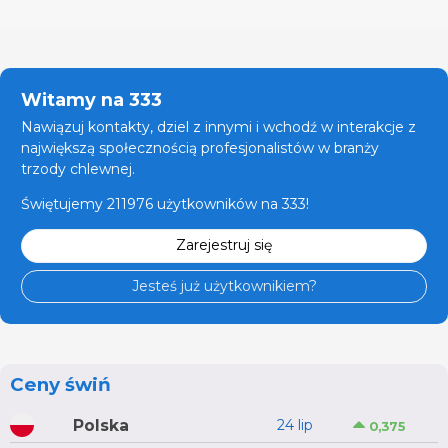
Witamy na 333
Nawiązuj kontakty, dziel z innymi i wchodź w interakcje z
największą społecznością profesjonalistów w branży
trzody chlewnej.
Świętujemy 211976 użytkowników na 333!
Zarejestruj się
Jesteś już użytkownikiem?
Ceny świń
Polska
24 lip
0,375