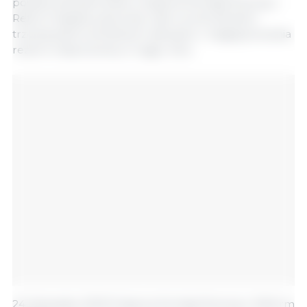
postanowieniami planu, Krajowa Komisja Rozwoju i
Reform będzie pracować nad uruchomieniem
trzeciej partii centralnych zakupów i magazynowania
rezerw wieprzowiny w ciągu roku.
24 listopada, 2023/ Krajowa Komisja Rozwoju i Reform