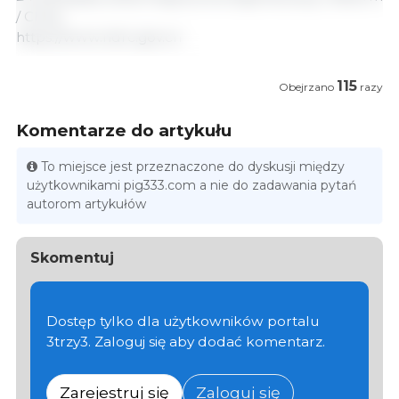
/ Chiny.
https://www.ndrc.gov.cn
115
Obejrzano
razy
Komentarze do artykułu
To miejsce jest przeznaczone do dyskusji między
użytkownikami pig333.com a nie do zadawania pytań
autorom artykułów
Skomentuj
Dostęp tylko dla użytkowników portalu
3trzy3. Zaloguj się aby dodać komentarz.
Zarejestruj się
Zaloguj się