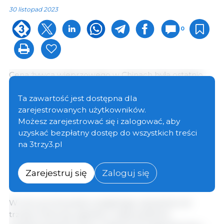
30 listopad 2023
0
Cena żywca wieprzowego w Chinach była ostatnio
niska. Zgodnie z monitorowaniem
przeprowadzonym przez Krajową Komisję Rozwoju i
Ta zawartość jest dostępna dla
Reform, średni krajowy stosunek cen trzody
zarejestrowanych użytkowników.
chlewnej do zbóż utrzymuje się na poziomie od 5:1 do
Możesz zarejestrować się i zalogować, aby
6:1 przez ponad trzy kolejne tygodnie, co jest
uzyskać bezpłatny dostęp do wszystkich treści
nadmiernym poziomem określonym w "Planie
na 3trzy3.pl
poprawy rządowego mechanizmu dostosowywania
rezerw wieprzowiny w celu zagwarantowania
Zarejestruj się
Zaloguj się
podaży i stabilnych cen na rynku wieprzowiny".
W celu promowania rozsądnego ożywienia cen
trzody chlewnej, zgodnie z odpowiednimi