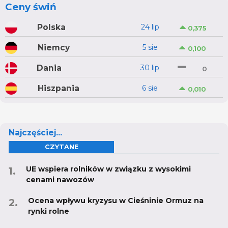
Ceny świń
Polska
24 lip
0,375
Niemcy
5 sie
0,100
Dania
30 lip
0
Hiszpania
6 sie
0,010
Najczęściej...
CZYTANE
UE wspiera rolników w związku z wysokimi
cenami nawozów
Ocena wpływu kryzysu w Cieśninie Ormuz na
rynki rolne