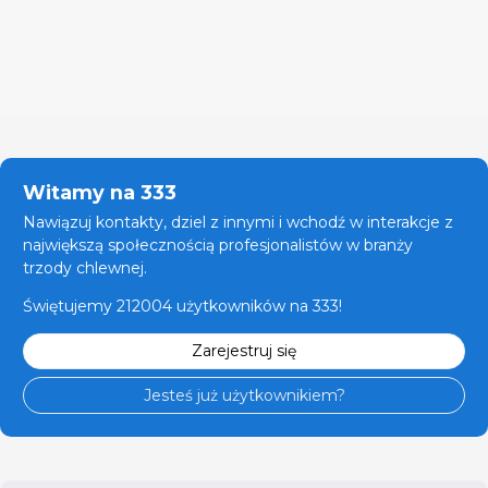
Witamy na 333
Nawiązuj kontakty, dziel z innymi i wchodź w interakcje z
największą społecznością profesjonalistów w branży
trzody chlewnej.
Świętujemy 212004 użytkowników na 333!
Zarejestruj się
Jesteś już użytkownikiem?