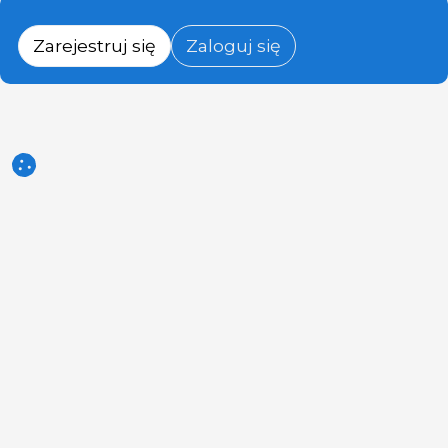
Zarejestruj się
Zaloguj się
3tres3.com
Społeczność branży trzody chlewnej
Sekcje
Inne linki
Kim jesteśmy
Zdjęcie tygodnia
Reklama
Pytanie tygodnia