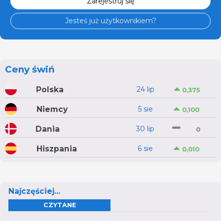
Zarejestruj się
Jesteś już użytkownikiem?
Ceny świń
Polska
24 lip
0,375
Niemcy
5 sie
0,100
Dania
30 lip
0
Hiszpania
6 sie
0,010
Najczęściej...
CZYTANE