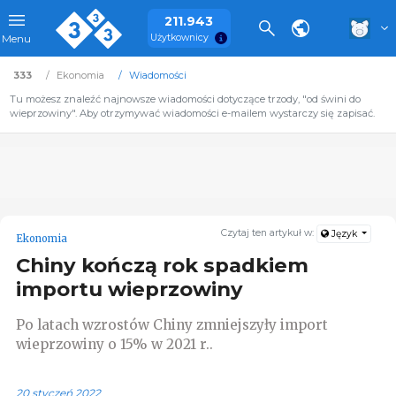
211.943
Użytkownicy
Menu
333
Ekonomia
Wiadomości
Tu możesz znaleźć najnowsze wiadomości dotyczące trzody, "od świni do
wieprzowiny". Aby otrzymywać wiadomości e-mailem wystarczy się zapisać.
Czytaj ten artykuł w:
Język
Ekonomia
Chiny kończą rok spadkiem
importu wieprzowiny
Po latach wzrostów Chiny zmniejszyły import
wieprzowiny o 15% w 2021 r..
20 styczeń 2022