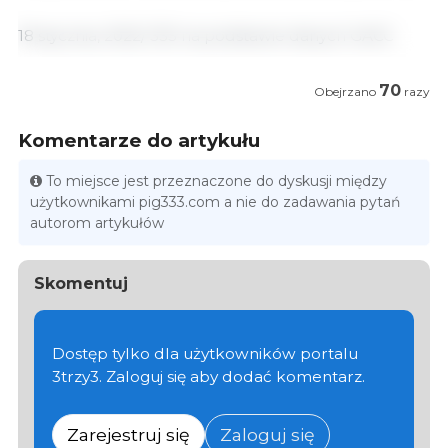
18 stycznia, 2022/ 333 na podstawie danych GACC
70
Obejrzano
razy
Komentarze do artykułu
To miejsce jest przeznaczone do dyskusji między
użytkownikami pig333.com a nie do zadawania pytań
autorom artykułów
Skomentuj
Dostęp tylko dla użytkowników portalu
3trzy3. Zaloguj się aby dodać komentarz.
Zarejestruj się
Zaloguj się