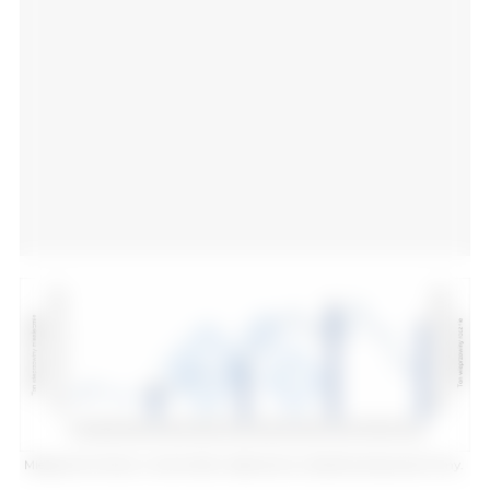
Miesięczne zmiany i roczne ilości wieprzowiny importowanej przez Chiny.