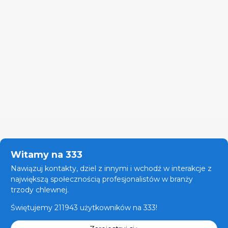
Witamy na 333
Nawiązuj kontakty, dziel z innymi i wchodź w interakcje z
największą społecznością profesjonalistów w branży
trzody chlewnej.
Świętujemy 211943 użytkowników na 333!