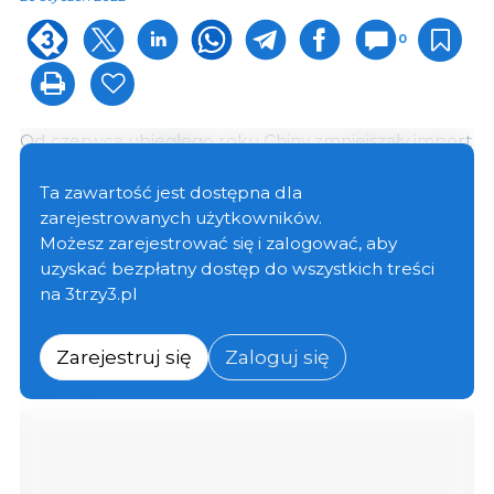
0
Od czerwca ubiegłego roku Chiny zmniejszały import
wieprzowiny, osiągając rekordowy miesięczny
spadek o 61% w grudniu w porównaniu z tym samym
Ta zawartość jest dostępna dla
miesiącem w 2020 roku.
zarejestrowanych użytkowników.
Możesz zarejestrować się i zalogować, aby
uzyskać bezpłatny dostęp do wszystkich treści
Całkowity import w 2021 r. wyniósł 3 710 000 ton
na 3trzy3.pl
wieprzowiny lub 4 990 000 ton, jeśli weźmiemy pod
uwagę również podroby, co oznacza spadek
odpowiednio o 15% i 12% w porównaniu z danymi z
Zarejestruj się
Zaloguj się
2020 roku.