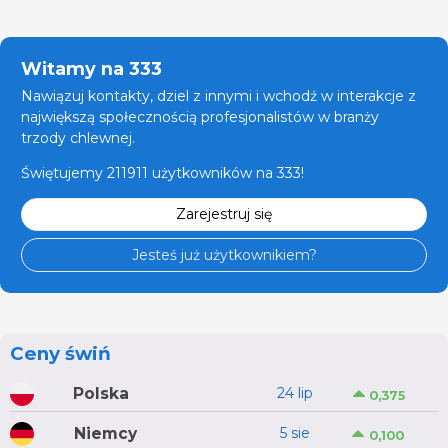
Witamy na 333
Nawiązuj kontakty, dziel z innymi i wchodź w interakcje z
największą społecznością profesjonalistów w branży
trzody chlewnej.
Świętujemy 211911 użytkowników na 333!
Zarejestruj się
Jesteś już użytkownikiem?
Ceny świń
Polska
24 lip
0,375
Niemcy
5 sie
0,100