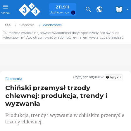
211.911
Użytkownicy
Menu
333
Ekonomia
Wiadomości
Tu możesz znaleźć najnowsze wiadomości dotyczące trzody, "od świni do
wieprzowiny". Aby otrzymywać wiadomości e-mailem wystarczy się zapisać.
Czytaj ten artykuł w:
Język
Ekonomia
Chiński przemysł trzody
chlewnej: produkcja, trendy i
wyzwania
Produkcja, trendy i wyzwania w chińskim przemyśle
trzody chlewnej.