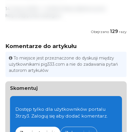
14 marca 2025 r./ USDA/ Stany Zjednoczone.
https://apps.fas.usda.gov/
129
Obejrzano
razy
Komentarze do artykułu
To miejsce jest przeznaczone do dyskusji między
użytkownikami pig333.com a nie do zadawania pytań
autorom artykułów
Skomentuj
Dostęp tylko dla użytkowników portalu
3trzy3. Zaloguj się aby dodać komentarz.