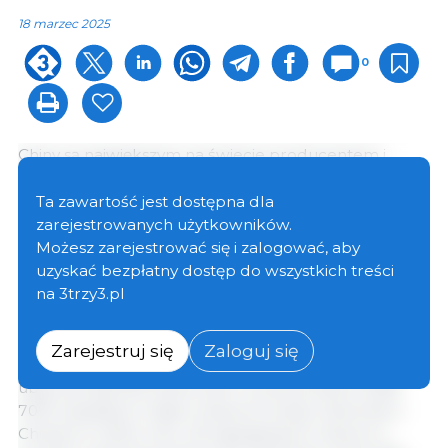
18 marzec 2025
0
Chiny są największym na świecie producentem i
konsumentem wieprzowiny. W 2024 r. Chiny
wyprodukowały 57,06 mln ton metrycznych
Ta zawartość jest dostępna dla
wieprzowiny, co stanowi około
48% światowej
zarejestrowanych użytkowników.
produkcji
. Do końca 2024 r. krajowe pogłowie trzody
Możesz zarejestrować się i zalogować, aby
chlewnej wyniosło 427,4 mln sztuk, z czego pogłowie
uzyskać bezpłatny dostęp do wszystkich treści
loch osiągnęło 40,78 mln sztuk, co oznacza spadek o
na 3trzy3.pl
640 000 sztuk rok do roku.
Zarejestruj się
Zaloguj się
Liczba gospodarstw trzody chlewnej dokonujących
uboju ponad 500 sztuk świń rocznie przekroczyła
70% wszystkich miejsc hodowli trzody chlewnej w
Chinach w 2024 roku. 26 największych chlewni z