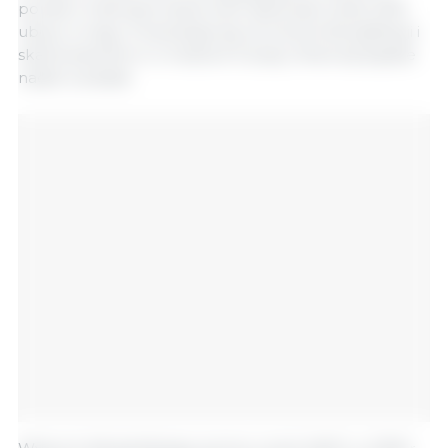
ponad 2 milionami sztuk świń stanowiło około 30%
uboju w kraju. Przewiduje się, że trend intensyfikacji i
skalowania ferm w hodowli trzody chlewnej będzie
nadal wzrastał.