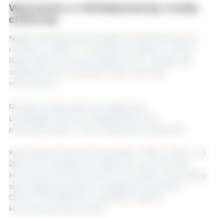
Wyzwania w chińskiej branży trzody
chlewnej
Nadprodukcja doprowadziła do strat finansowych
rolników w 2023 r., z niewielkimi zyskami w 2024 r.
Rząd nadal kontroluje pogłowie loch, starając się
ustabilizować produkcję trzody chlewnej i
wieprzowiny.
Rosnące koszty paszy zmuszają duże
przedsiębiorstwa do integracji łańcucha
przemysłowego w celu zwiększenia wydajności.
Konsumpcja wieprzowiny spadła o 7,8% w 2024 r. do
28,1 kg na mieszkańca, częściowo z powodu ASF,
który spowodował wzrost cen. Ponadto utrzymujący
się zmniejszony popyt w następstwie pandemii
COVID-19 dodatkowo wpłynął na ogólną
konsumpcję wieprzowiny.