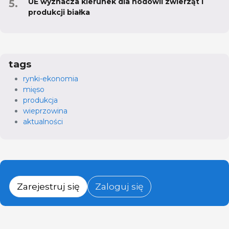
UE wyznacza kierunek dla hodowli zwierząt i
produkcji białka
tags
rynki-ekonomia
mięso
produkcja
wieprzowina
aktualności
Zarejestruj się
Zaloguj się