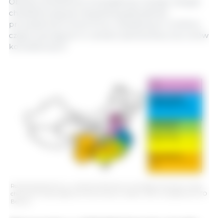
Obszary południowe (Guangdong, Guangxi, Jiangxi)
charakteryzują się mieszanką gospodarstw
prowadzonych przez firmy i niezależnych rolników,
często pracujących w ramach partnerstwa lub umów
kontraktowych.
Rozkład geograficzny i rodzaje działalności chińskiego przemysłu trzody
chlewnej w poszczególnych prowincjach. Źródło: USDA na podstawie ATO
Beijing.