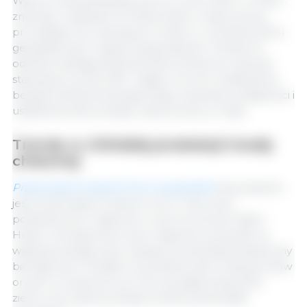
Wybuch afrykańskiego pomoru świń (ASF) w 2018 r.
znacząco wpłynął na chiński sektor wieprzowiny,
prowadząc do znaczących zmian w rozmieszczeniu
geograficznym i typach gospodarstw. Zmiany te
odzwierciedlają dostosowanie branży do wyzwań
stawianych przez ASF, mające na celu zwiększenie
bezpieczeństwa biologicznego, poprawę wydajności i
ustabilizowanie podaży wieprzowiny w kraju
Trendy w chińskiej produkcji trzody
chlewnej
Przesunięcie hodowli loch na południe:
Zauważalne
jest przesunięcie hodowli loch w kierunku
południowych regionów, w tym prowincji Fujian i
Hubei. Górzysty teren tych regionów pozwala na
większą izolację i jest uważany za bardziej bezpieczny
biologicznie. Ponadto na południu jest mniej gruntów
ornych, a hodowla loch nie wymaga dużej ilości
ziemi, a korzystna polityka lokalna pobudziła