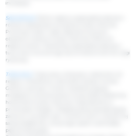
inwestycje.
Specjalizacja:
Różne regiony wyspecjalizowały się w
różnych dziedzinach produkcji trzody chlewnej.
Prowincje Hubei i Fujian stały się kluczowym
obszarem hodowli trzody chlewnej. Północne
regiony Henan i Shandong wyspecjalizowały się w
tuczu świń, koncentrując się na hodowli świń do wagi
rynkowej.
Tryby pracy:
Tryby pracy różnią się w zależności od
regionu. Południowo-zachodnie obszary Yunnan,
Guizhou, Syczuan i Hunan charakteryzują się
mniejszymi, zorientowanymi na sprzedaż detaliczną
hodowlami trzody chlewnej. Gospodarstwa w
prowincjach Jiangsu i Zhejiang zazwyczaj zajmują się
zarówno rozrodem, jak i chowem świń w ramach tej
samej działalności, utrzymując system zamkniętej
pętli produkcyjnej.