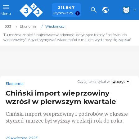
211.847
Użytkownicy
Menu
333
Ekonomia
Wiadomości
Tu możesz znaleźć najnowsze wiadomości dotyczące trzody, "od świni do
wieprzowiny". Aby otrzymywać wiadomości e-mailem wystarczy się zapisać.
Czytaj ten artykuł w:
Język
Ekonomia
Chiński import wieprzowiny
wzrósł w pierwszym kwartale
Chiński import wieprzowiny i podrobów w okresie
styczeń-marzec był wyższy w relacji rok do roku.
25 kwiecień 2023