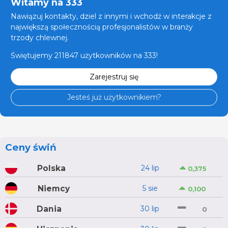
Witamy na 333
Nawiązuj kontakty, dziel z innymi i wchodź w interakcje z
największą społecznością profesjonalistów w branży
trzody chlewnej.
Świętujemy 211847 użytkowników na 333!
Zarejestruj się
Jesteś już użytkownikiem?
Ceny świń
Polska
24 lip
0,375
Niemcy
5 sie
0,100
Dania
30 lip
0