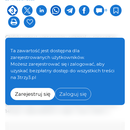
0
Chiński import wieprzowiny osiągnął w pierwszym
kwartale 530 tys. ton, co oznacza wzrost o 26% w
porównaniu z analogicznym okresem ubiegłego
Ta zawartość jest dostępna dla
roku. Wliczając podroby, wolumen ten wzrasta do
zarejestrowanych użytkowników.
820 tys. t (+21%).
Możesz zarejestrować się i zalogować, aby
uzyskać bezpłatny dostęp do wszystkich treści
na 3trzy3.pl
Należy jednak zauważyć, że wzrost ten wynika
głównie ze styczniowego importu, który osiągnął 220
tys. t wieprzowiny, ponieważ w lutym i marcu import
Zarejestruj się
Zaloguj się
ten spadł odpowiednio do 160 tys. t i 150 tys. t, czyli
wartości nieco wyższych niż przed rokiem (130 tys. i
140 tys. t odpowiednio w lutym i marcu 2022 r.).