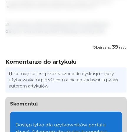
Chiński miesięczny import wieprzowiny (w tonach). Źródło: 333 na
podstawie danych Generalnej Administracji Celnej Chin.
20 kwietnia, 2023/ Redakcja 333 na podstawie
danych Generalnej Administracji Celnej Chin.
39
Obejrzano
razy
Komentarze do artykułu
To miejsce jest przeznaczone do dyskusji między
użytkownikami pig333.com a nie do zadawania pytań
autorom artykułów
Skomentuj
Dostęp tylko dla użytkowników portalu
3trzy3. Zaloguj się aby dodać komentarz.