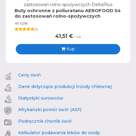
Buty ochronne z poliuretanu AEROFOOD S4
do zastosowań rolno-spożywczych
DeltaPlus
ref: 6296
(
1
)
41,51
€
+ iva
Kup
Ceny świń
Dane dotyczące produkcji trzody chlewnej
Statystyki surowców
Afrykański pomór świń (ASF)
Podręcznik chorób świń
Kalkulator podawania leków do wody