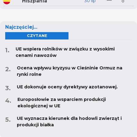
Hiszpania
30 lip
0
Najczęściej...
CZYTANE
UE wspiera rolników w związku z wysokimi
cenami nawozów
Ocena wpływu kryzysu w Cieśninie Ormuz na
rynki rolne
UE dokonuje oceny dyrektywy azotanowej.
Europosłowie za wsparciem produkcji
ekologicznej w UE
UE wyznacza kierunek dla hodowli zwierząt i
produkcji białka