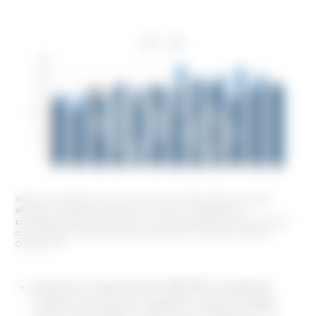
Wykres 2: Kształtowanie się i porównanie miesięcznego wolumenu
eksportu brazylijskiej wieprzowiny w 2024 r. Przygotowane
przezDepartamento de Economía y Sostenibilidad de 333 Latinoamérica
con datos del Instituto Brasileño de Geografía y Estadística (IBGE) y
COMEX STAT
Mrożona wieprzowina (84,6%), podroby
(7,6%) oraz szynki i łopatki z kością (3,9%)