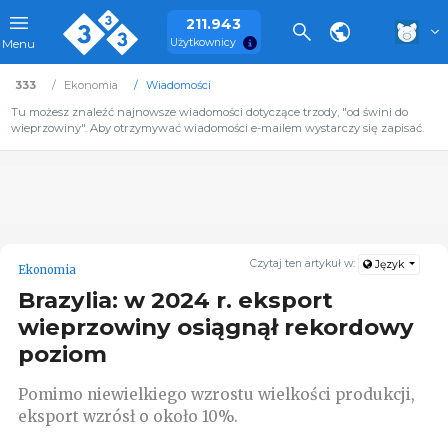
211.943
Użytkownicy
Menu
333
Ekonomia
Wiadomości
Tu możesz znaleźć najnowsze wiadomości dotyczące trzody, "od świni do
wieprzowiny". Aby otrzymywać wiadomości e-mailem wystarczy się zapisać.
Czytaj ten artykuł w:
Język
Ekonomia
Brazylia: w 2024 r. eksport
wieprzowiny osiągnął rekordowy
poziom
Pomimo niewielkiego wzrostu wielkości produkcji,
eksport wzrósł o około 10%.