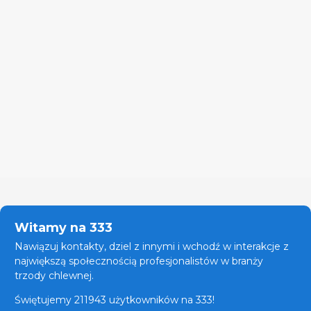
Witamy na 333
Nawiązuj kontakty, dziel z innymi i wchodź w interakcje z
największą społecznością profesjonalistów w branży
trzody chlewnej.
Świętujemy 211943 użytkowników na 333!