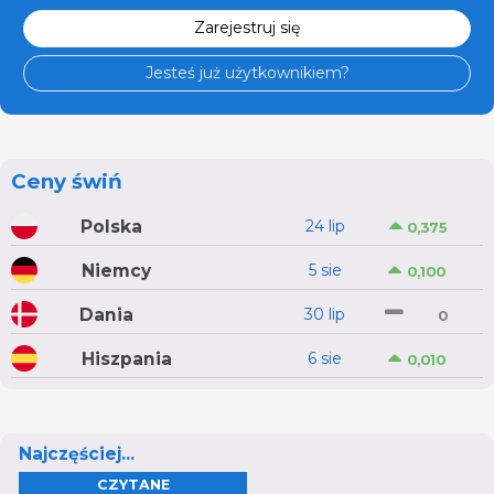
Zarejestruj się
Jesteś już użytkownikiem?
Ceny świń
Polska
24 lip
0,375
Niemcy
5 sie
0,100
Dania
30 lip
0
Hiszpania
6 sie
0,010
Najczęściej...
CZYTANE