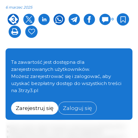
6 marzec 2025
0
Ta zawartość jest dostępna dla
zarejestrowanych użytkowników.
Możesz zarejestrować się i zalogować, aby
uzyskać bezpłatny dostęp do wszystkich treści
na 3trzy3.pl
Zarejestruj się
Zaloguj się
Wykres 1: Wyniki i bilans kluczowych zmiennych brazylijskiego sektora
trzody chlewnej w 2024 r., zmiany roczne. Przygotowane
przezDepartamento de Economía y Sostenibilidad de 333 Latinoamérica