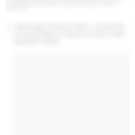
con datos del Instituto Brasileño de Geografía y Estadística (IBGE) y
COMEX STAT
Ubój trzody chlewnej w 2024 r. wyniósł 57,6
mln sztuk (Mcb), co stanowi wzrost o 1,3% z
56,9 Mcb w 2023 r.