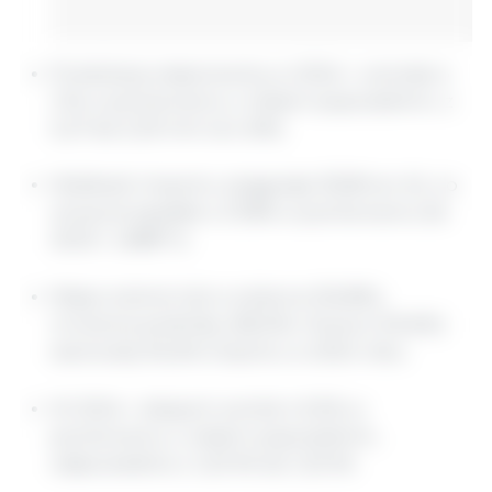
Produkcja wieprzowiny w 2024 r. wzrosła o
1,1% w porównaniu z rokiem poprzednim, z
5,27 do 5,33 mln ton (Mt).
Wielkość importu osiągnęła 3528 ton (t), co
oznacza spadek o 27,8% w porównaniu do
2023 r. (4887 t).
Mięso solone lub w solance (55,8%),
mrożone podroby (28,2%) i tłuszcz (10,6%)
stanowiły 94,6% importu w 2024 roku.
W 2024 r. eksport wzrósł o 9,5% w
porównaniu z rokiem poprzednim,
odpowiednio z 1,20 Mt do 1,32 Mt.