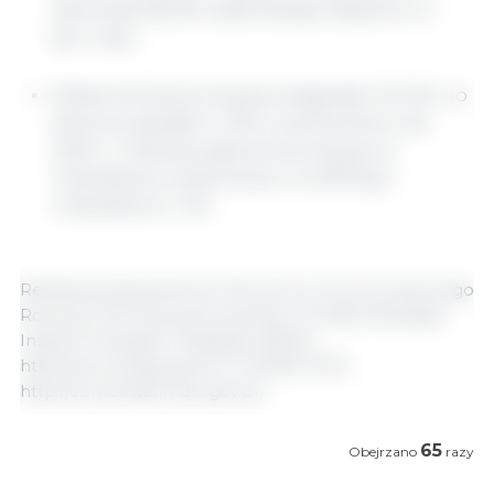
stanowiły 96,2% całkowitego eksportu w
tym roku.
Widoczna konsumpcja osiągnęła 4.01 Mt, co
stanowi spadek o 1.5% w porównaniu do
2023 r., Podczas gdy konsumpcję na
mieszkańca oszacowano na 18.9 kg /
mieszkańca / rok.
Redakcja Departament Ekonomii i Zrównoważonego
Rozwoju 333 Ameryka Łacińska | Źródła: Brazylijski
Instytut Geografii i Statystyki (IBGE),
https://www.ibge.gov.br/ | COMEX STAT,
http://comexstat.mdic.gov.br/
65
Obejrzano
razy