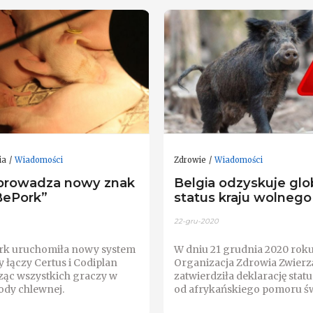
ia
Wiadomości
Zdrowie
Wiadomości
prowadza nowy znak
Belgia odzyskuje glo
„BePork”
status kraju wolneg
22-gru-2020
rk uruchomiła nowy system
W dniu 21 grudnia 2020 rok
ry łączy Certus i Codiplan
Organizacja Zdrowia Zwierzą
cząc wszystkich graczy w
zatwierdziła deklarację sta
ody chlewnej.
od afrykańskiego pomoru św