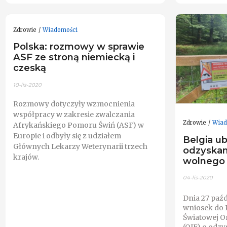
Zdrowie
Wiadomości
Polska: rozmowy w sprawie
ASF ze stroną niemiecką i
czeską
10-lis-2020
Rozmowy dotyczyły wzmocnienia
współpracy w zakresie zwalczania
Zdrowie
Wiad
Afrykańskiego Pomoru Świń (ASF) w
Europie i odbyły się z udziałem
Belgia ub
Głównych Lekarzy Weterynarii trzech
odzyskan
krajów.
wolnego
04-lis-2020
Dnia 27 paźd
wniosek do K
Światowej O