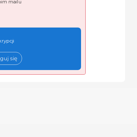
oim mailu
krypcji
guj się