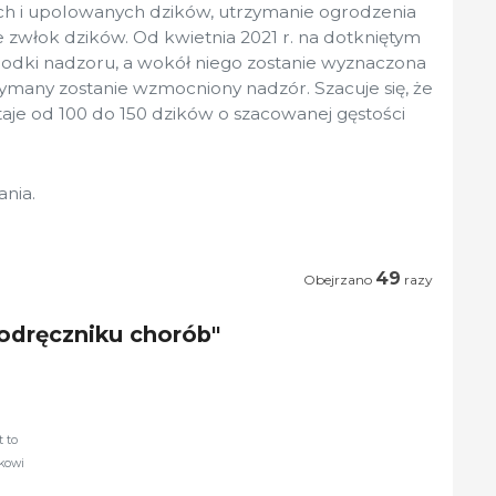
ch i upolowanych dzików, utrzymanie ogrodzenia
 zwłok dzików. Od kwietnia 2021 r. na dotkniętym
odki nadzoru, a wokół niego zostanie wyznaczona
rzymany zostanie wzmocniony nadzór. Szacuje się, że
aje od 100 do 150 dzików o szacowanej gęstości
ania.
49
Obejrzano
razy
Podręczniku chorób"
 to
kowi