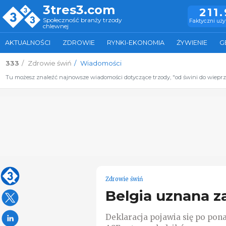
3tres3.com
211
Społeczność branży trzody
Faktyczni uż
chlewnej
AKTUALNOŚCI
ZDROWIE
RYNKI-EKONOMIA
ŻYWIENIE
G
333
Zdrowie świń
Wiadomości
Tu możesz znaleźć najnowsze wiadomości dotyczące trzody, "od świni do wiepr
Zdrowie świń
Belgia uznana z
Deklaracja pojawia się po po