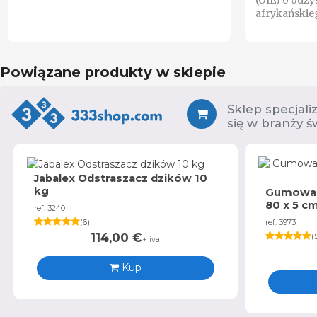
(OIE) o odzy
afrykańskie
Powiązane produkty w sklepie
Sklep specjali
się w branży ś
Jabalex Odstraszacz dzików 10
kg
Gumowa 
80 x 5 c
ref: 3240
(
6
)
ref: 3973
114,00
€
(
+ iva
Kup