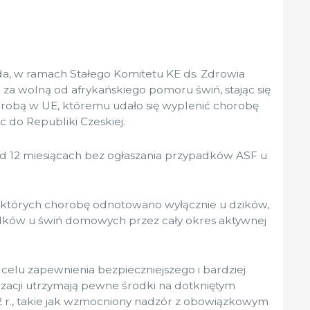
ada, w ramach Stałego Komitetu KE ds. Zdrowia
a za wolną od afrykańskiego pomoru świń, stając się
robą w UE, któremu udało się wyplenić chorobę
c do Republiki Czeskiej.
ad 12 miesiącach bez ogłaszania przypadków ASF u
w których chorobę odnotowano wyłącznie u dzików,
dków u świń domowych przez cały okres aktywnej
w celu zapewnienia bezpieczniejszego i bardziej
acji utrzymają pewne środki na dotkniętym
 r., takie jak wzmocniony nadzór z obowiązkowym