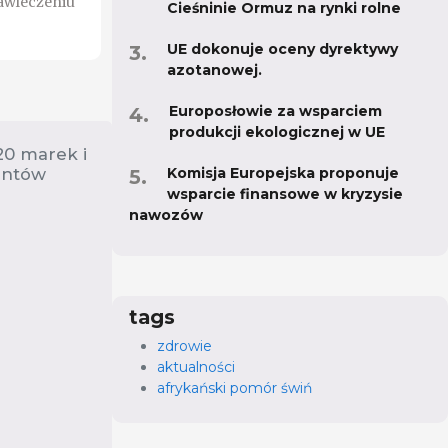
awleczeniu
Cieśninie Ormuz na rynki rolne
UE dokonuje oceny dyrektywy
azotanowej.
Europosłowie za wsparciem
produkcji ekologicznej w UE
20 marek i
Komisja Europejska proponuje
entów
wsparcie finansowe w kryzysie
nawozów
tags
zdrowie
aktualności
afrykański pomór świń