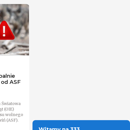
balnie
o od ASF
u Światowa
t (OIE)
tusu wolnego
iń (ASF).
Witamy na 333