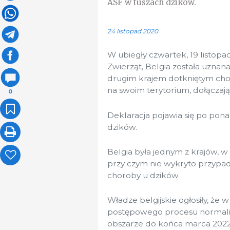
ASF w tuszach dzików.
24 listopad 2020
W ubiegły czwartek, 19 listop
Zwierząt, Belgia została uznan
drugim krajem dotkniętym cho
na swoim terytorium, dołączają
0
Deklaracja pojawia się po pon
dzików.
Belgia była jednym z krajów, 
przy czym nie wykryto przypa
choroby u dzików.
Władze belgijskie ogłosiły, że 
postępowego procesu normaliz
obszarze do końca marca 2022