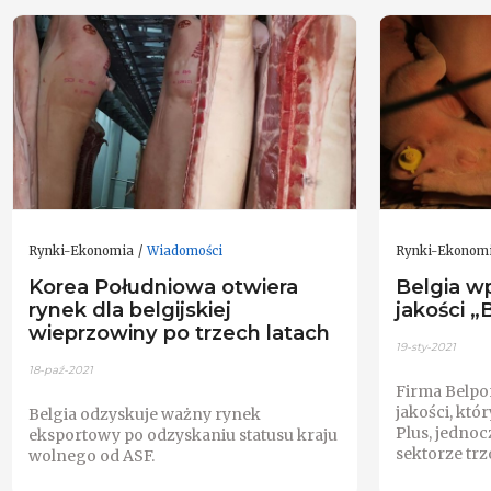
Rynki-Ekonomia
Wiadomości
Rynki-Ekonom
Korea Południowa otwiera
Belgia w
rynek dla belgijskiej
jakości 
wieprzowiny po trzech latach
19-sty-2021
18-paź-2021
Firma Belpo
jakości, któ
Belgia odzyskuje ważny rynek
Plus, jedno
eksportowy po odzyskaniu statusu kraju
sektorze trz
wolnego od ASF.