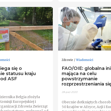
omości
Zdrowie
Wiadomości
iega się o
FAO/OIE: globalna in
ie statusu kraju
mająca na celu
 od ASF
powstrzymanie
rozprzestrzeniania si
28-paź-2020
ziernika Belgia złożyła
omisji Europejskiej i
Obecnie dotkniętych chorob
rganizacji Zdrowia Zwierząt
50 krajów w Afryce, Azji i Eu