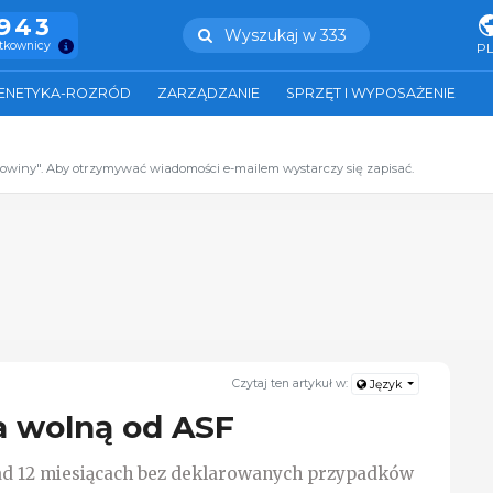
.943
Wyszukaj w 333
ytkownicy
P
ENETYKA-ROZRÓD
ZARZĄDZANIE
SPRZĘT I WYPOSAŻENIE
zowiny". Aby otrzymywać wiadomości e-mailem wystarczy się zapisać.
Czytaj ten artykuł w:
Język
a wolną od ASF
nad 12 miesiącach bez deklarowanych przypadków