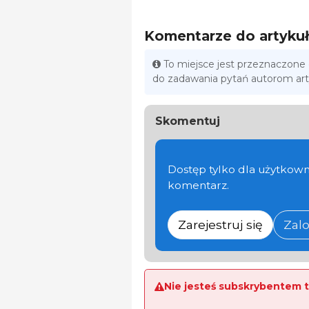
Komentarze do artyku
To miejsce jest przeznaczone
do zadawania pytań autorom ar
Skomentuj
Dostęp tylko dla użytkown
komentarz.
Zarejestruj się
Zalo
Nie jesteś subskrybentem t