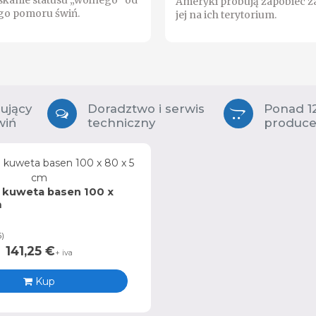
skanie statusu „wolnego” od
Ameryki próbują zapobiec z
go pomoru świń.
jej na ich terytorium.
zujący
Doradztwo i serwis
Ponad 1
wiń
techniczny
produc
kuweta basen 100 x
m
5
)
141,25
€
+ iva
Kup