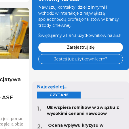
Nawiązuj kontakty, dziel z innymi i
wchodź w interakcje z największą
społecznością profesjonalistów w branży
trzody chlewnej.
Świętujemy 211943 użytkowników na 333!
Zarejestruj się
Jesteś już użytkownikiem?
icjatywa
Najczęściej...
CZYTANE
ę ASF
UE wspiera rolników w związku z
wysokimi cenami nawozów
ą jest ponad
ropie, a obie
Ocena wpływu kryzysu w