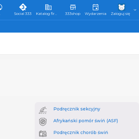
L
Social 333
Katalog firm 333
333shop
Wydarzenia
Zaloguj się
Podręcznik sekcyjny
Afrykański pomór świń (ASF)
Podręcznik chorób świń