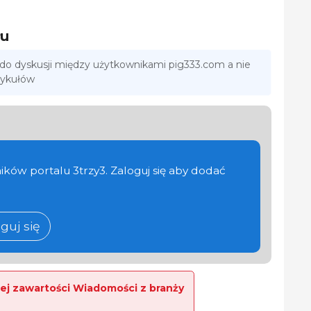
łu
 do dyskusji między użytkownikami pig333.com a nie
tykułów
ików portalu 3trzy3. Zaloguj się aby dodać
guj się
ej zawartości Wiadomości z branży