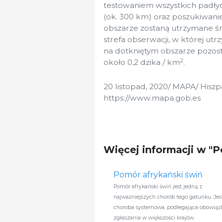
testowaniem wszystkich padły
(ok. 300 km) oraz poszukiwanie
obszarze zostaną utrzymane śr
strefa obserwacji, w której ut
na dotkniętym obszarze pozost
2
około 0,2 dzika / km
.
20 listopad, 2020/ MAPA/ Hiszp
https://www.mapa.gob.es
Więcej informacji w "
Pomór afrykański świń
Pomór afrykański świń jest jedną z
najważniejszych chorób tego gatunku. Jest
choroba systemowa, podlegająca obowiąz
zgłaszania w większości krajów.