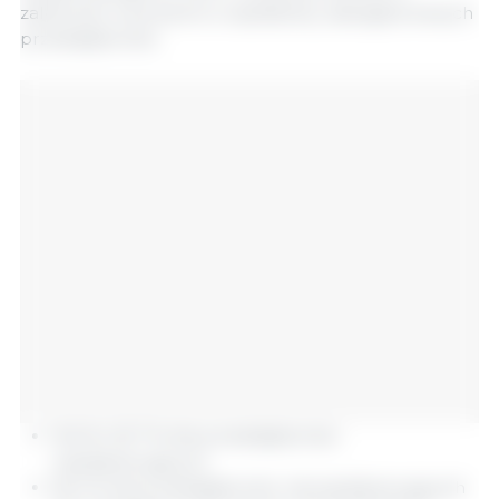
zależności od poziomu współpracy zaangażowanych
przedsiębiorstw.
15,6 %–32,7 % dla przedsiębiorstw
współpracujących,
62,4 % dla przedsiębiorstw niewspółpracujących