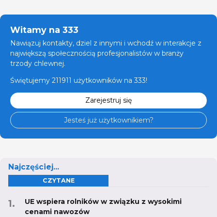
Witamy na 333
Nawiązuj kontakty, dziel z innymi i wchodź w interakcje z
największą społecznością profesjonalistów w branży
trzody chlewnej.
Świętujemy 211911 użytkowników na 333!
Zarejestruj się
Jesteś już użytkownikiem?
Najczęściej...
CZYTANE
UE wspiera rolników w związku z wysokimi
cenami nawozów