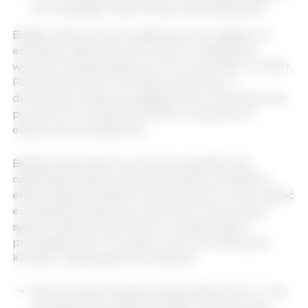
lub nieobjętych pierwotnym dochodzeniem.
Belgia należy do tej drugiej grupy ze względu na
embargo nałożone przez Chiny w następstwie
wybuchu afrykańskiego pomoru świń (ASF) w 2018 r.
Ponieważ kraj ten nie mógł uczestniczyć w
dochodzeniu, jego przedsiębiorstwa muszą obecnie
ponosić cło w wysokości 62,4%, co sprawia, że
eksport jest nieopłacalny.
Belgia podkreśliła, że choć jej przypadek jest
najbardziej skrajny, sytuacja ta dotyczy wszystkich
eksportujących państw członkowskich i może osłabić
europejską solidarność, ponieważ zróżnicowany
system taryfowy dzieli sektor według krajów i
przedsiębiorstw. W związku z tym zwróciła się do
Komisji z następującymi wnioskami:
Wzmocnienie kanałów dyplomatycznych w celu
zapobieżenia eskalacji konfliktu handlowego.