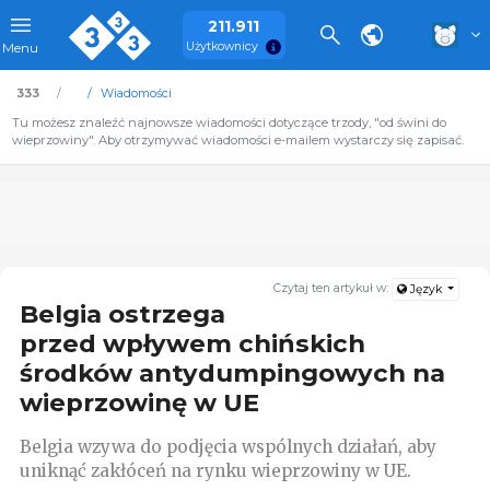
211.911
Użytkownicy
Menu
333
Wiadomości
Tu możesz znaleźć najnowsze wiadomości dotyczące trzody, "od świni do
wieprzowiny". Aby otrzymywać wiadomości e-mailem wystarczy się zapisać.
Czytaj ten artykuł w:
Język
Belgia ostrzega
przed wpływem chińskich
środków antydumpingowych na
wieprzowinę w UE
Belgia wzywa do podjęcia wspólnych działań, aby
uniknąć zakłóceń na rynku wieprzowiny w UE.