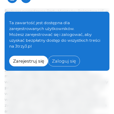
Podczas posiedzenia Rady Ministrów Rolnictwa UE w
dniu 17 listopada Belgia przedstawiła punkt
porządku obrad poświęcony dochodzeniu
Ta zawartość jest dostępna dla
antydumpingowemu prowadzonemu przez Chiny w
zarejestrowanych użytkowników.
sprawie europejskiej wieprzowiny, które według tego
Możesz zarejestrować się i zalogować, aby
kraju stało się bezpośrednim zagrożeniem dla rynku
uzyskać bezpłatny dostęp do wszystkich treści
wewnętrznego i spójności samego sektora
na 3trzy3.pl
wieprzowiny w UE.
Zarejestruj się
Zaloguj się
Chińskie dochodzenie rozpoczęło się 17 czerwca
2024 r. i dotyczyło świeżego, schłodzonego i
mrożonego mięsa wieprzowego oraz produktów
wieprzowych pochodzących z UE. Chiny postanowiły
przedłużyć postępowanie do 16 grudnia 2025 r., a 5
września opublikowały wstępne ustalenia, które
według Pekinu potwierdzają istnienie dumpingu. W
związku z tym 10 września nałożono tymczasowe cła
antydumpingowe, które różnią się znacznie w