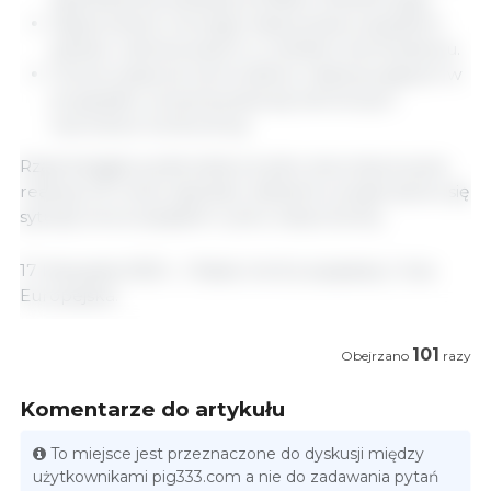
Zapewnienie równego traktowania wszystkich
państw członkowskich w chińskim dochodzeniu.
Ocena wsparcia lub środków nadzwyczajnych w
przypadku utrzymywania się nierównych
warunków konkurencji.
Rząd belgijski podkreślał, że tylko skoordynowana
reakcja UE może zapobiec dalszemu pogorszeniu się
sytuacji na europejskim rynku wieprzowiny.
17 listopada 2025 r. / Rada Unii Europejskiej / Unia
Europejska.
101
Obejrzano
razy
Komentarze do artykułu
To miejsce jest przeznaczone do dyskusji między
użytkownikami pig333.com a nie do zadawania pytań