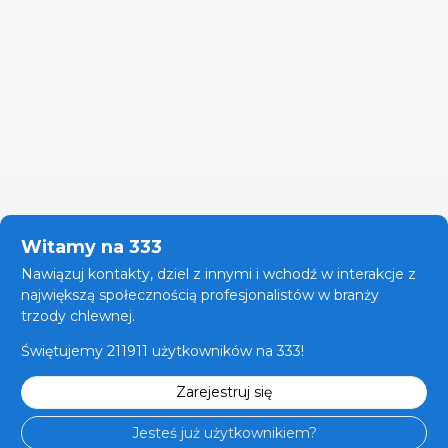
Witamy na 333
Nawiązuj kontakty, dziel z innymi i wchodź w interakcje z
największą społecznością profesjonalistów w branży
trzody chlewnej.
Świętujemy 211911 użytkowników na 333!
Zarejestruj się
Jesteś już użytkownikiem?