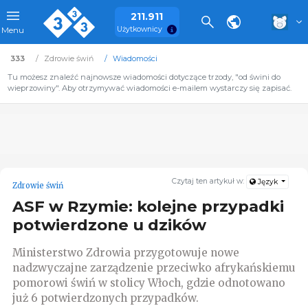
211.911
Użytkownicy
Menu
333
Zdrowie świń
Wiadomości
Tu możesz znaleźć najnowsze wiadomości dotyczące trzody, "od świni do
wieprzowiny". Aby otrzymywać wiadomości e-mailem wystarczy się zapisać.
Czytaj ten artykuł w:
Język
Zdrowie świń
ASF w Rzymie: kolejne przypadki
potwierdzone u dzików
Ministerstwo Zdrowia przygotowuje nowe
nadzwyczajne zarządzenie przeciwko afrykańskiemu
pomorowi świń w stolicy Włoch, gdzie odnotowano
już 6 potwierdzonych przypadków.