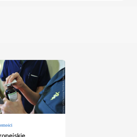
omości
opejskie