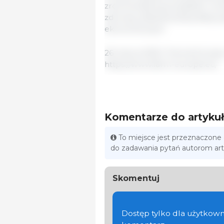
zrównoważoną przyszłość roln
zdrowej, zbilansowanej diet
ekonomicznym.
26 marca 2025 / Farma Europa 
https://www.farm-europe.eu/
Komentarze do artyku
To miejsce jest przeznaczone
do zadawania pytań autorom ar
Skomentuj
Dostęp tylko dla użytkown