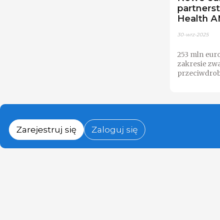
partners
Health 
30-wrz-2025
253 mln eur
zakresie zw
przeciwdro
Zarejestruj się
Zaloguj się