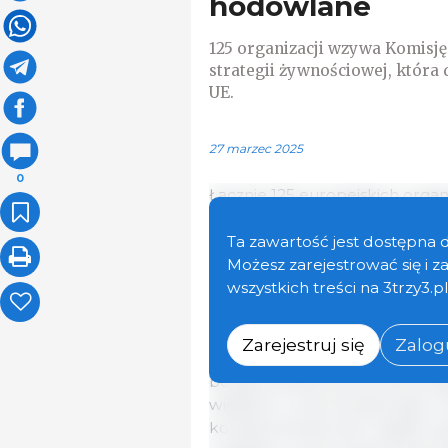
hodowlane
125 organizacji wzywa Komisję
strategii żywnościowej, która
UE.
27 marzec 2025
0
Łącznie 125 europejskich organ
gospodarskich podpisało apel
Komisji Europejskiej. Inicjaty
Ta zawartość jest dostępna 
strategii żywnościowej UE, któ
Możesz zarejestrować się i 
odporny i zrównoważony model
wszystkich treści na 3trzy3.p
Zatytułowana „Nourishing Euro
Zarejestruj się
Zalogu
dokument podkreśla kluczową
bezpieczeństwa żywnościowego
wiejskich i zrównoważonego r
komplementarność między upra