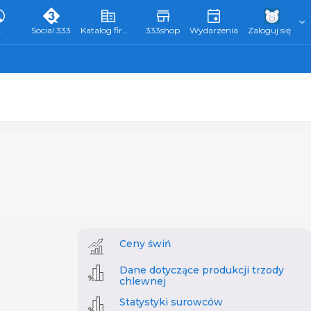
L
Social 333
Katalog firm 333
333shop
Wydarzenia
Zaloguj się
Ceny świń
Dane dotyczące produkcji trzody
chlewnej
Statystyki surowców