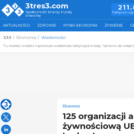
3tres3.com
211
Społeczność branży trzody
Faktyczni uż
chlewnej
AKTUALNOŚCI
ZDROWIE
RYNKI-EKONOMIA
ŻYWIENIE
G
333
Ekonomia
Wiadomości
Tu możesz znaleźć najnowsze wiadomości dotyczące trzody, "od świni do wiepr
Ekonomia
125 organizacji 
żywnościową UE,