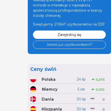
Nawiązuj kontakty, dziel z innymi i
wchodź w interakcje z największą
społecznością profesjonalistów w branży
trzody chlewnej.
Świętujemy 211847 użytkowników na 333!
Zarejestruj się
Jesteś już użytkownikiem?
Ceny świń
Polska
24 lip
0,375
Niemcy
5 sie
0,100
Dania
30 lip
0
Hiszpania
30 lip
0