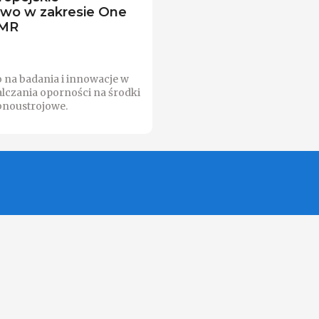
two w zakresie One
AMR
o na badania i innowacje w
alczania oporności na środki
bnoustrojowe.