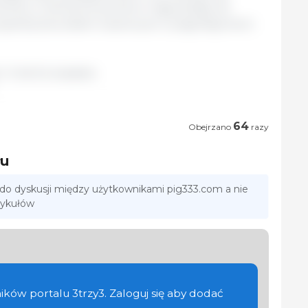
ictwa, w której konsumenci mają dostęp do
y popartej dowodami naukowymi i pragmatyzmem
/ Unia Europejska.
64
Obejrzano
razy
łu
 do dyskusji między użytkownikami pig333.com a nie
tykułów
ików portalu 3trzy3. Zaloguj się aby dodać