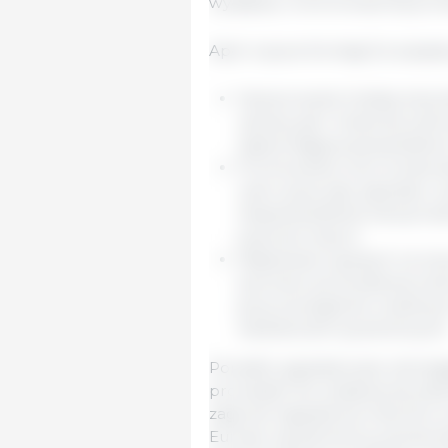
wydajnej i zrównoważonej prod
Apel wzywa Komisję Europejsk
Opracowanie holistycznej s
uprawy, jak i hodowlę zwie
zapewniającej sprawiedliwe
Promowanie ocen środowi
cyklu życia, aby zapobiec
niesprawiedliwie karzą hodo
poprzez import.
Wspieranie opartych na na
żywności pochodzenia zwie
grup szczególnie wrażliwych,
niedoborami żywieniowymi
Ponadto sygnatariusze ostrzega
prowadzić do zwiększonej zależ
zagrozić egzystencji milionów e
Europe i jej partnerzy potwie