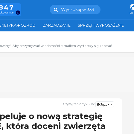
.847
Wyszukaj w 333
ytkownicy
P
ENETYKA-ROZRÓD
ZARZĄDZANIE
SPRZĘT I WYPOSAŻENIE
zowiny". Aby otrzymywać wiadomości e-mailem wystarczy się zapisać.
Czytaj ten artykuł w:
Język
apeluje o nową strategię
 która doceni zwierzęta