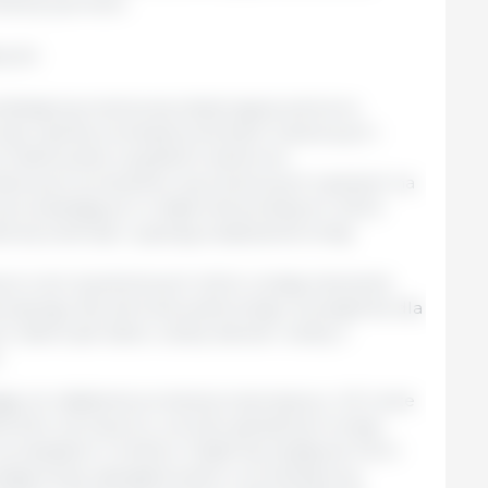
ukcji żywności.
ą do:
trategii żywnościowej obejmującej zarówno
rząt, opartej na eksperymentach naukowych i
 traktowanie wszystkich sektorów.
skowych produktów żywnościowych opartych na
 wprowadzającym w błąd interpretacjom, które
wlę zwierząt i ryzykują zwiększenie emisji
uce ocen żywieniowych, które uznają znaczenie
rzęcego dla zdrowia publicznego, szczególnie dla
 takich jak dzieci, osoby starsze i osoby z
.
ją, że osłabienie produkcji zwierzęcej w UE może
ności od importu, wzrostu globalnych emisji i
uropejskich rolników. Dzięki tej inicjatywie Farm
rdzają swoje zaangażowanie w produktywną,