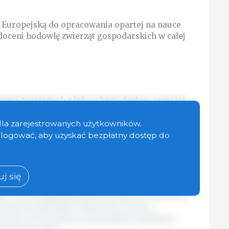
 Europejską do opracowania opartej na nauce
 doceni hodowlę zwierząt gospodarskich w całej
izacji związanych z łańcuchami dostaw zwierząt
 koordynowany przez Farm Europe, skierowany do
wa wzywa do kompleksowej, opartej na nauce
dla zarejestrowanych użytkowników.
ra uznaje wartość białka zwierzęcego i wspiera
zalogować, aby uzyskać bezpłatny dostęp do
 rolnictwa na całym kontynencie.
l
pe: The Importance of Animal Proteins”,
j się
 rolę zwierząt gospodarskich w zapewnieniu
, równowagi żywieniowej, witalności obszarów
ozwoju środowiska. Podkreśla również
wą roli a hodowlą zwierząt jako podstawę