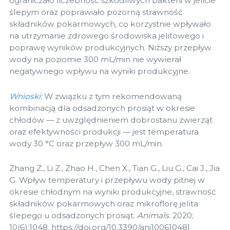
ograniczało liczebność szkodliwych bakterii w jelicie
ślepym oraz poprawiało pozorną strawność
składników pokarmowych, co korzystnie wpływało
na utrzymanie zdrowego środowiska jelitowego i
poprawę wyników produkcyjnych. Niższy przepływ
wody na poziomie 300 mL/min nie wywierał
negatywnego wpływu na wyniki produkcyjne.
Wnioski:
W związku z tym rekomendowaną
kombinacją dla odsadzonych prosiąt w okresie
chłodów — z uwzględnieniem dobrostanu zwierząt
oraz efektywności produkcji — jest temperatura
wody 30 °C oraz przepływ 300 mL/min.
Zhang Z., Li Z., Zhao H., Chen X., Tian G., Liu G., Cai J., Jia
G. Wpływ temperatury i przepływu wody pitnej w
okresie chłodnym na wyniki produkcyjne, strawność
składników pokarmowych oraz mikroflorę jelita
ślepego u odsadzonych prosiąt.
Animals
. 2020;
10(6):1048. https://doi.org/10.3390/ani10061048]