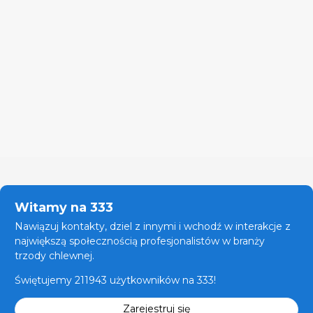
Witamy na 333
Nawiązuj kontakty, dziel z innymi i wchodź w interakcje z
największą społecznością profesjonalistów w branży
trzody chlewnej.
Świętujemy 211943 użytkowników na 333!
Zarejestruj się