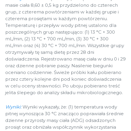
masie ciała 8,60 ± 0,5 kg przydzielono do czterech
grup, z czterema powtórzeniami w każdej grupie i
czterema prosiętami w każdym powtórzeniu.
Temperaturę i przepływ wody pitnej ustalono dla
poszczególnych grup następująco: (1) 13 °C + 300
mL/min, (2) 13 °C + 700 mL/min, (3) 30 °C + 300
mL/min oraz (4) 30 °C + 700 mL/min. Wszystkie grupy
otrzymywały tę samą dietę przez 28 dni
doświadczenia. Rejestrowano masę ciała w dniu 0 i 29
oraz dzienne pobranie paszy. Nasilenie biegunki
oceniano codziennie. Świeże próbki kału pobierano
przez cztery kolejne dni pod koniec doświadczenia
w celu oceny strawności. Po uboju pobierano treść
jelita ślepego do analizy składu mikrobiologicznego.
Wyniki:
Wyniki wykazały, że: (1) temperatura wody
pitnej wynosząca 30 °C znacząco poprawiała średnie
dzienne przyrosty masy ciała (ADG) odsadzonych
prosiąt oraz obniżała współczynnik wykorzystania