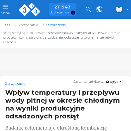
211.943
Użytkownicy
Menu
333
Zarządzanie
Streszczenia
W tej sekcji są publikowane streszczenia wybranych artykułów na temat
produkcji świń, zdrowia, zarządzania, dobrostanu, żywienia, genetyki i
rozrodu.
Czytaj ten artykuł w:
Język
Zarządzanie
Wpływ temperatury i przepływu
wody pitnej w okresie chłodnym
na wyniki produkcyjne
odsadzonych prosiąt
Badanie rekomenduje określoną kombinację