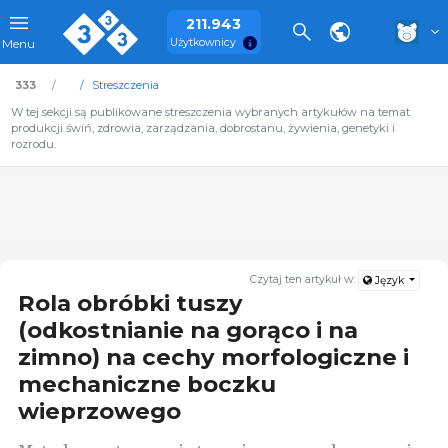
211.943
Użytkownicy
Menu
333
Streszczenia
W tej sekcji są publikowane streszczenia wybranych artykułów na temat
produkcji świń, zdrowia, zarządzania, dobrostanu, żywienia, genetyki i
rozrodu.
Czytaj ten artykuł w:
Język
Rola obróbki tuszy
(odkostnianie na gorąco i na
zimno) na cechy morfologiczne i
mechaniczne boczku
wieprzowego