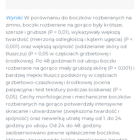
Wyniki:
W porównaniu do boczków rozbieranych na
zimno, boczki rozbierane na gorąco były krótsze,
szersze i grubsze (P < 0,01), wykazywały większą
twardość (mierzoną odległością i kątem ugięcia) (P <
0,001) oraz większą spójność (oddzielanie skóry od
tłuszczu) (P < 0,05 w częściach grzbietowej i
środkowej). Po 48 godzinach od uboju boczki
rozbierane na gorąco miały grubszą skórę (P < 0,001) i
bardziej miękki tłuszcz podskórny w częściach
grzbietowo-czaszkowej i środkowej (ocena
palpacyjna i test tekstury podczas ściskania) (P <
0,05). Cechy morfologiczne i mechaniczne boczków
rozbieranych na gorąco potwierdziły intensywne
skracanie i utwardzanie (zwiększona twardość i
spójność) oraz niewielką utratę masy od 1. do 24.
godziny po uboju. Od 24. do 48. godziny
zaobserwowano pewne spłaszczenie boczków,
któremu towarzyszyło lekkie zmiękczenie (spadek