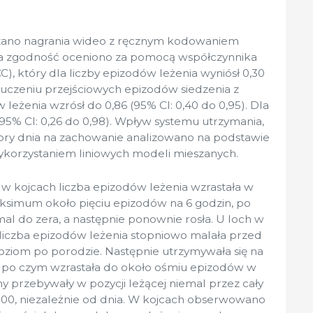
stano nagrania wideo z ręcznym kodowaniem
, a zgodność oceniono za pomocą współczynnika
C), który dla liczby epizodów leżenia wyniósł 0,30
kluczeniu przejściowych epizodów siedzenia z
 leżenia wzrósł do 0,86 (95% CI: 0,40 do 0,95). Dla
 (95% CI: 0,26 do 0,98). Wpływ systemu utrzymania,
ry dnia na zachowanie analizowano na podstawie
korzystaniem liniowych modeli mieszanych.
 kojcach liczba epizodów leżenia wzrastała w
ksimum około pięciu epizodów na 6 godzin, po
al do zera, a następnie ponownie rosła. U loch w
liczba epizodów leżenia stopniowo malała przed
poziom po porodzie. Następnie utrzymywała się na
a, po czym wzrastała do około ośmiu epizodów w
y przebywały w pozycji leżącej niemal przez cały
0:00, niezależnie od dnia. W kojcach obserwowano