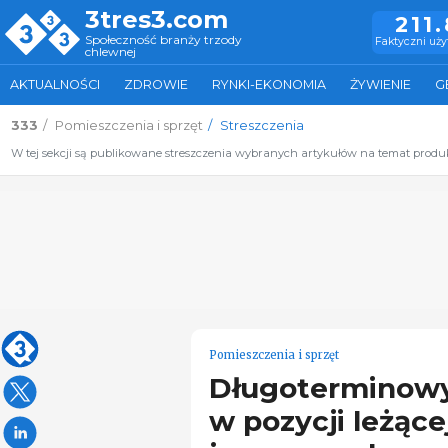
3tres3.com
211
Społeczność branży trzody
Faktyczni uż
chlewnej
AKTUALNOŚCI
ZDROWIE
RYNKI-EKONOMIA
ŻYWIENIE
G
333
Pomieszczenia i sprzęt
Streszczenia
W tej sekcji są publikowane streszczenia wybranych artykułów na temat produkcj
Pomieszczenia i sprzęt
Długoterminowy
w pozycji leżąc