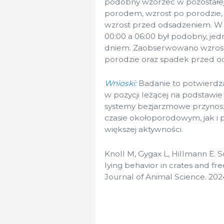
podobny wzorzec w pozostałej 
porodem, wzrost po porodzie,
wzrost przed odsadzeniem. W
00:00 a 06:00 był podobny, jed
dniem. Zaobserwowano wzrost 
porodzie oraz spadek przed od
Wnioski:
Badanie to potwierdza
w pozycji leżącej na podstawi
systemy bezjarzmowe przynosz
czasie okołoporodowym, jak i
większej aktywności.
Knoll M, Gygax L, Hillmann E.
lying behavior in crates and f
Journal of Animal Science. 2024;