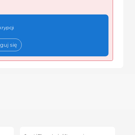
krypcji
guj się