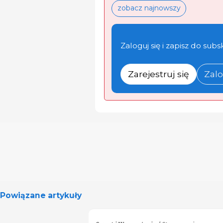
zobacz najnowszy
Zaloguj się i zapisz do subs
Zarejestruj się
Zalo
Powiązane artykuły