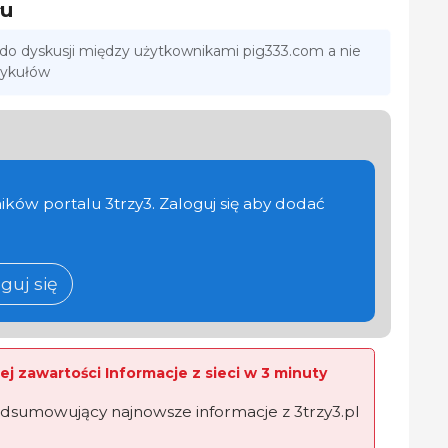
łu
 do dyskusji między użytkownikami pig333.com a nie
tykułów
ików portalu 3trzy3. Zaloguj się aby dodać
guj się
ej zawartości Informacje z sieci w 3 minuty
dsumowujący najnowsze informacje z 3trzy3.pl