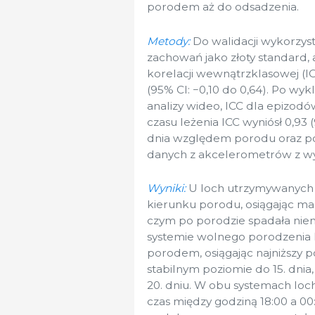
porodem aż do odsadzenia.
Metody:
Do walidacji wykorzy
zachowań jako złoty standard
korelacji wewnątrzklasowej (IC
(95% CI: −0,10 do 0,64). Po wy
analizy wideo, ICC dla epizodów
czasu leżenia ICC wyniósł 0,93
dnia względem porodu oraz po
danych z akcelerometrów z wy
Wyniki:
U loch utrzymywanych w
kierunku porodu, osiągając ma
czym po porodzie spadała niem
systemie wolnego porodzenia 
porodem, osiągając najniższy 
stabilnym poziomie do 15. dni
20. dniu. W obu systemach loch
czas między godziną 18:00 a 0