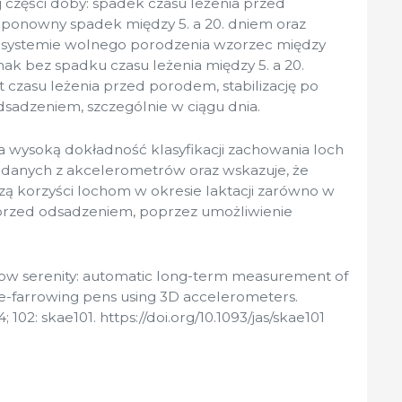
części doby: spadek czasu leżenia przed
 ponowny spadek między 5. a 20. dniem oraz
 systemie wolnego porodzenia wzorzec między
nak bez spadku czasu leżenia między 5. a 20.
czasu leżenia przed porodem, stabilizację po
sadzeniem, szczególnie w ciągu dnia.
 wysoką dokładność klasyfikacji zachowania loch
e danych z akcelerometrów oraz wskazuje, że
ą korzyści lochom w okresie laktacji zarówno w
 przed odsadzeniem, poprzez umożliwienie
 Sow serenity: automatic long-term measurement of
ree-farrowing pens using 3D accelerometers.
 102: skae101. https://doi.org/10.1093/jas/skae101