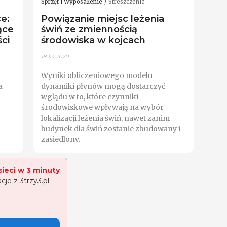
Sprzęt i Wyposażenie
Streszczenie
e:
Powiązanie miejsc leżenia
ące
świń ze zmiennością
ści
środowiska w kojcach
18-lis-2020
Wyniki obliczeniowego modelu
a
dynamiki płynów mogą dostarczyć
wglądu w to, które czynniki
środowiskowe wpływają na wybór
lokalizacji leżenia świń, nawet zanim
budynek dla świń zostanie zbudowany i
zasiedlony.
sieci w 3 minuty
e z 3trzy3.pl