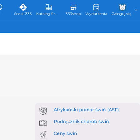
L
Social 333
Katalog firm 333
333shop
Wydarzenia
Zaloguj się
Afrykański pomór świń (ASF)
Podręcznik chorób świń
Ceny świń