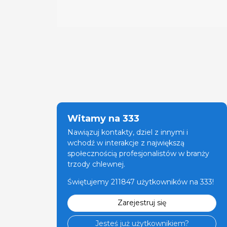
Witamy na 333
Nawiązuj kontakty, dziel z innymi i
wchodź w interakcje z największą
społecznością profesjonalistów w branży
trzody chlewnej.
Świętujemy 211847 użytkowników na 333!
Zarejestruj się
Jesteś już użytkownikiem?