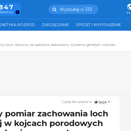
.847
Wyszukaj w 333
ytkownicy
P
ENETYKA-ROZRÓD
ZARZĄDZANIE
SPRZĘT I WYPOSAŻENIE
i świń, zdrowia, zarządzania, dobrostanu, żywienia, genetyki i rozrodu.
Czytaj ten artykuł w:
Język
 pomiar zachowania loch
ej w kojcach porodowych