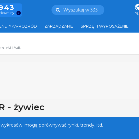
.943
Wyszukaj w 333
ytkownicy
P
ENETYKA-ROZRÓD
ZARZĄDZANIE
SPRZĘT I WYPOSAŻENIE
ryki i Azji.
R - żywiec
 wykresów, mogą porównywać rynki, trendy, itd.