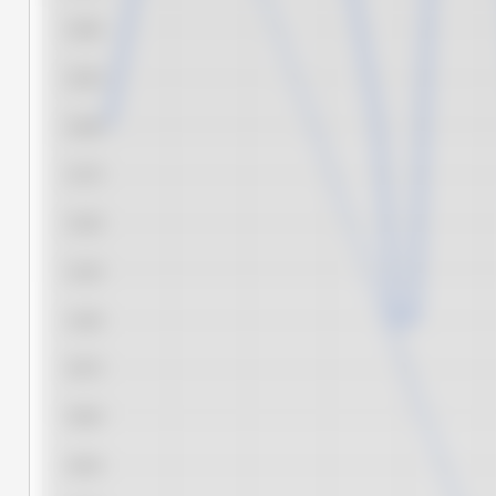
22,50
22,25
22,00
21,75
21,50
21,25
21,00
20,75
20,50
20,25