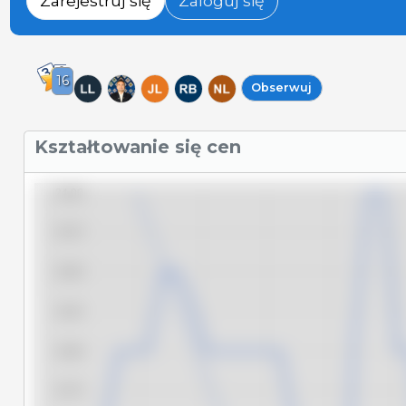
Zarejestruj się
Zaloguj się
16
Obserwuj
Kształtowanie się cen
24,00
23,75
23,50
23,25
23,00
22,75