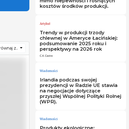
mimo niepewności i rosnących
kosztów środków produkcji.
Artykuł
Trendy w produkcji trzody
chlewnej w Ameryce Łacińskiej:
podsumowanie 2025 roku i
ównaj z..
perspektywy na 2026 rok
C.A. Castro
Wiadomości
Irlandia podczas swojej
prezydencji w Radzie UE stawia
na negocjacje dotyczące
przyszłej Wspólnej Polityki Rolnej
(WPR).
Wiadomości
Produkty ekologiczne: