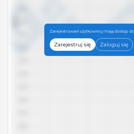
12,25
BOB/kg
12,00
Zarejestrowani użytkownicy mają dostęp do
11,75
Zarejestruj się
Zaloguj się
11,50
11,25
11,00
10,75
10,50
10,25
10,00