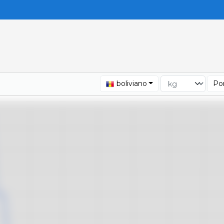
boliviano
Por