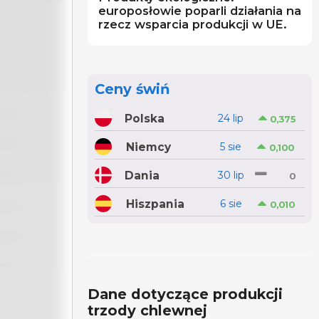
europosłowie poparli działania na
rzecz wsparcia produkcji w UE.
Ceny świń
Polska
24 lip
0,375
Niemcy
5 sie
0,100
Dania
30 lip
0
Hiszpania
6 sie
0,010
Dane dotyczące produkcji
trzody chlewnej