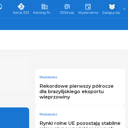
L
Social 333
Katalog firm 333
333shop
Wydarzenia
Zaloguj się
Wiadomości
Rekordowe pierwszy półrocze
dla brazylijskiego eksportu
wieprzowiny
Wiadomości
Rynki rolne UE pozostają stabilne