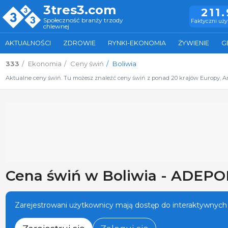
3tres3.com
211
Społeczność branży trzody
Faktyczni uż
chlewnej
AKTUALNOŚCI
ZDROWIE
RYNKI-EKONOMIA
ŻYWIENIE
G
333
Ekonomia
Ceny świń
Boliwia
Aktualne ceny świń. Tu możesz znaleźć ceny świń z ponad 20 krajów Europy, Ame
Cena świń w Boliwia - ADEPO
Zarejestrowani użytkownicy mają dostęp do interaktywnych