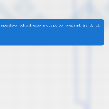
 interaktywnych wykresów, mogą porównywać rynki, trendy, itd.