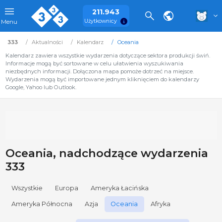
211.943
Użytkownicy
Menu
333
Aktualności
Kalendarz
Oceania
Kalendarz zawiera wszystkie wydarzenia dotyczące sektora produkcji świń.
Informacje mogą być sortowane w celu ułatwienia wyszukiwania
niezbędnych informacji. Dołączona mapa pomoże dotrzeć na miejsce.
Wydarzenia mogą być importowane jednym kliknięciem do kalendarzy
Google, Yahoo lub Outlook.
Oceania, nadchodzące wydarzenia
333
Wszystkie
Europa
Ameryka Łacińska
Ameryka Północna
Azja
Oceania
Afryka