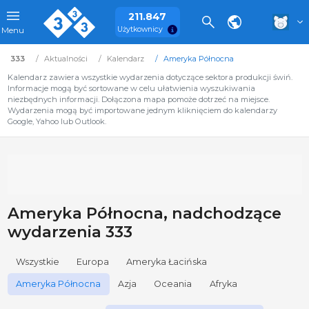
211.847
Użytkownicy
Menu
333
Aktualności
Kalendarz
Ameryka Północna
Kalendarz zawiera wszystkie wydarzenia dotyczące sektora produkcji świń.
Informacje mogą być sortowane w celu ułatwienia wyszukiwania
niezbędnych informacji. Dołączona mapa pomoże dotrzeć na miejsce.
Wydarzenia mogą być importowane jednym kliknięciem do kalendarzy
Google, Yahoo lub Outlook.
Ameryka Północna, nadchodzące
wydarzenia 333
Wszystkie
Europa
Ameryka Łacińska
Ameryka Północna
Azja
Oceania
Afryka