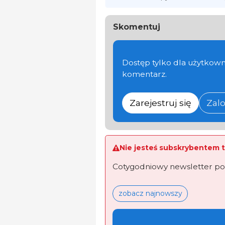
Skomentuj
Dostęp tylko dla użytkown
komentarz.
Zarejestruj się
Zalo
Nie jesteś subskrybentem t
Cotygodniowy newsletter po
zobacz najnowszy