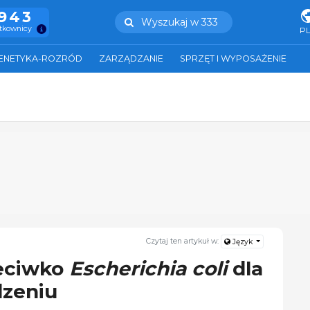
.943
Wyszukaj w 333
ytkownicy
P
ENETYKA-ROZRÓD
ZARZĄDZANIE
SPRZĘT I WYPOSAŻENIE
Czytaj ten artykuł w:
Język
zeciwko
Escherichia coli
dla
dzeniu