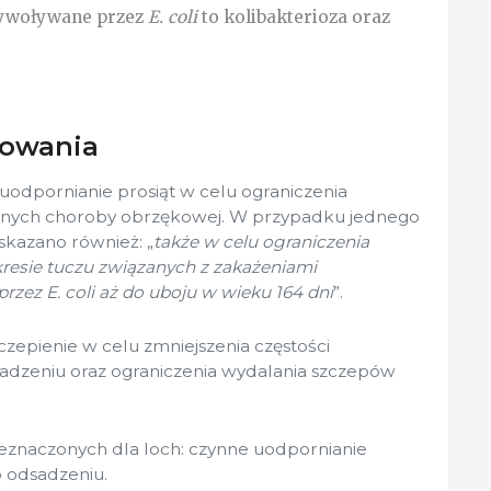
wywoływane przez
E. coli
to kolibakterioza oraz
sowania
odpornianie prosiąt w celu ograniczenia
icznych choroby obrzękowej. W przypadku jednego
kazano również: „
także w celu ograniczenia
kresie tuczu związanych z zakażeniami
zez E. coli aż do uboju w wieku 164 dni
”.
zepienie w celu zmniejszenia częstości
adzeniu oraz ograniczenia wydalania szczepów
znaczonych dla loch: czynne uodpornianie
 odsadzeniu.