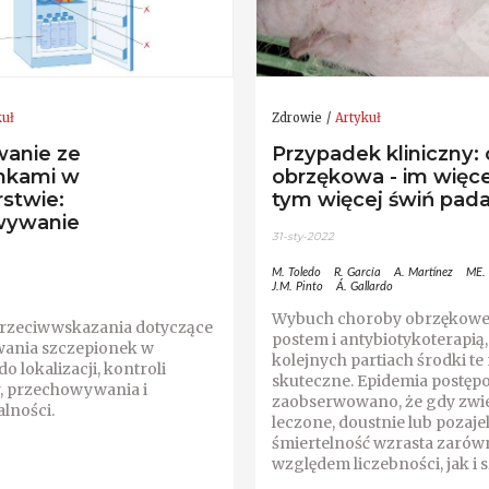
kuł
Zdrowie
Artykuł
anie ze
Przypadek kliniczny:
nkami w
obrzękowa - im więce
stwie:
tym więcej świń pada
wywanie
31-sty-2022
M. Toledo
R. García
A. Martínez
ME.
J.M. Pinto
Á. Gallardo
Wybuch choroby obrzękowe
 przeciwwskazania dotyczące
postem i antybiotykoterapią,
ania szczepionek w
kolejnych partiach środki te 
o lokalizacji, kontroli
skuteczne. Epidemia postępo
, przechowywania i
zaobserwowano, że gdy zwie
lności.
leczone, doustnie lub pozaje
śmiertelność wzrasta zarów
względem liczebności, jak i 