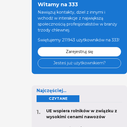
Witamy na 333
Nawiązuj kontakty, dziel z innymi i
wchodź w interakcje z największą
społecznością profesjonalistów w branży
trzody chlewnej.
Świętujemy 211943 użytkowników na 333!
Zarejestruj się
Jesteś już użytkownikiem?
Najczęściej...
CZYTANE
UE wspiera rolników w związku z
wysokimi cenami nawozów