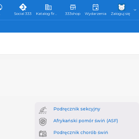
L
Social 333
Katalog firm 333
333shop
Wydarzenia
Zaloguj się
Podręcznik sekcyjny
Afrykański pomór świń (ASF)
Podręcznik chorób świń