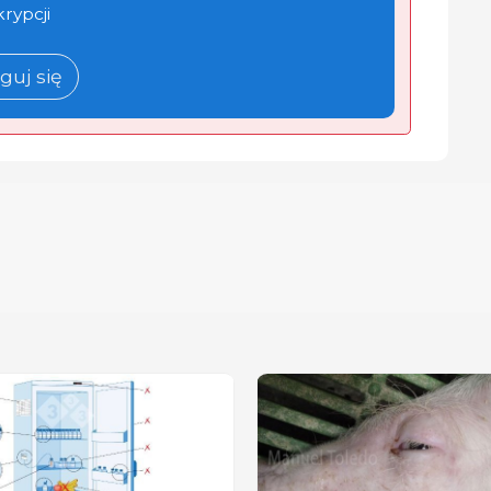
krypcji
guj się