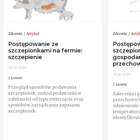
Zdrowie
Artykuł
Zdrowie
Arty
Postępowanie ze
Postępow
szczepionkami na fermie:
szczepio
szczepienie
gospodar
przecho
04-lis-2024
19-lip-2024
J. Lorente
J. Lorente
Przegląd sposobów podawania
szczepionek, metod podawania w
Zalecenia i
zależności od typu zwierzęcia oraz
przechowyw
sposobów zarządzania zapasami
odniesieniu d
szczepionek.
temperatury
identyfikowa