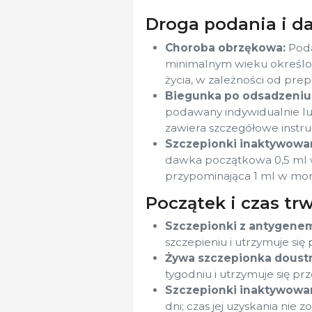
Droga podania i 
Choroba obrzękowa:
Poda
minimalnym wieku określon
życia, w zależności od prep
Biegunka po odsadzeniu
podawany indywidualnie lu
zawiera szczegółowe instru
Szczepionki inaktywowan
dawka początkowa 0,5 ml w 
przypominająca 1 ml w mo
Początek i czas tr
Szczepionki z antygenem
szczepieniu i utrzymuje się 
Żywa szczepionka doustn
tygodniu i utrzymuje się prz
Szczepionki inaktywowan
dni; czas jej uzyskania nie z