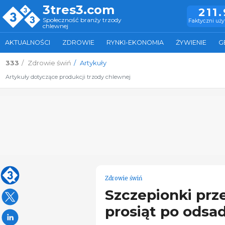
3tres3.com
211
Społeczność branży trzody
Faktyczni uż
chlewnej
AKTUALNOŚCI
ZDROWIE
RYNKI-EKONOMIA
ŻYWIENIE
G
333
Zdrowie świń
Artykuły
Artykuły dotyczące produkcji trzody chlewnej
Zdrowie świń
Szczepionki pr
prosiąt po odsa