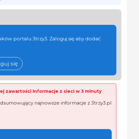
ików portalu 3trzy3. Zaloguj się aby dodać
guj się
ej zawartości Informacje z sieci w 3 minuty
dsumowujący najnowsze informacje z 3trzy3.pl