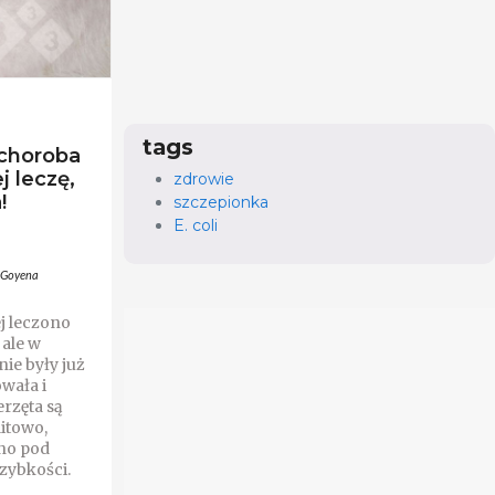
tags
 choroba
j leczę,
zdrowie
!
szczepionka
E. coli
 Goyena
j leczono
 ale w
nie były już
wała i
rzęta są
litowo,
no pod
szybkości.