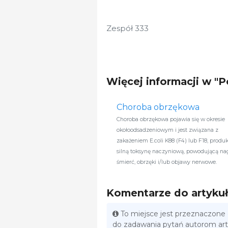
Zespół 333
Więcej informacji w "
Choroba obrzękowa
Choroba obrzękowa pojawia się w okresie
okołoodsadzeniowym i jest związana z
zakażeniem E.coli K88 (F4) lub F18, produ
silną toksynę naczyniową, powodującą na
śmierć, obrzęki i/lub objawy nerwowe.
Komentarze do artyku
To miejsce jest przeznaczone
do zadawania pytań autorom ar