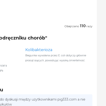
110
Obejrzano
razy
Podręczniku chorób"
Kolibakterioza
Biegunka wywołana przez E. coli dotyczy głównie
prosiąt ssących, powodując wysoką śmiertelność.
kującą
głą
łu
 do dyskusji między użytkownikami pig333.com a nie
tykułów