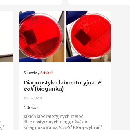
Zdrowie
Artykuł
Diagnostyka laboratoryjna:
E.
coli
(biegunka)
24-maj-2021
A. Ramirez
Jakich laboratoryjnych metod
o
diagnostycznych mogę użyć do
j?
zdiagnozowania
E. coli
? Którą wybrać?