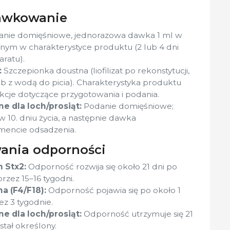
dawkowanie
nie domięśniowe, jednorazowa dawka 1 ml w
ym w charakterystyce produktu (2 lub 4 dni
aratu).
:
Szczepionka doustna (liofilizat po rekonstytucji,
b z wodą do picia). Charakterystyka produktu
kcje dotyczące przygotowania i podania.
e dla loch/prosiąt:
Podanie domięśniowe;
10. dniu życia, a następnie dawka
mencie odsadzenia.
wania odporności
 Stx2:
Odporność rozwija się około 21 dni po
przez 15–16 tygodni.
a (F4/F18):
Odporność pojawia się po około 1
ez 3 tygodnie.
e dla loch/prosiąt:
Odporność utrzymuje się 21
ostał określony.