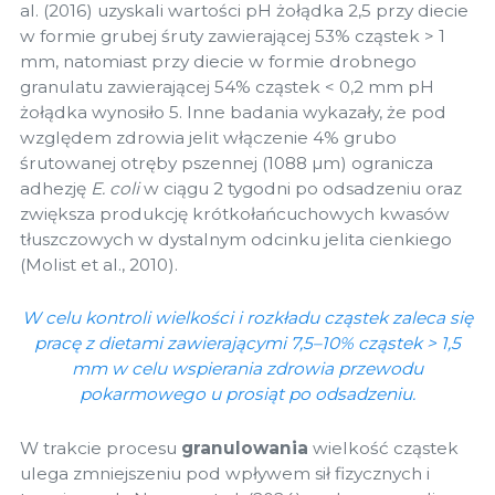
al. (2016) uzyskali wartości pH żołądka 2,5 przy diecie
w formie grubej śruty zawierającej 53% cząstek > 1
mm, natomiast przy diecie w formie drobnego
granulatu zawierającej 54% cząstek < 0,2 mm pH
żołądka wynosiło 5. Inne badania wykazały, że pod
względem zdrowia jelit włączenie 4% grubo
śrutowanej otręby pszennej (1088 µm) ogranicza
adhezję
E. coli
w ciągu 2 tygodni po odsadzeniu oraz
zwiększa produkcję krótkołańcuchowych kwasów
tłuszczowych w dystalnym odcinku jelita cienkiego
(Molist et al., 2010).
W celu kontroli wielkości i rozkładu cząstek zaleca się
pracę z dietami zawierającymi 7,5–10% cząstek > 1,5
mm w celu wspierania zdrowia przewodu
pokarmowego u prosiąt po odsadzeniu.
W trakcie procesu
granulowania
wielkość cząstek
ulega zmniejszeniu pod wpływem sił fizycznych i