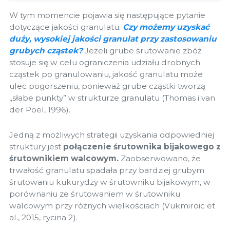
W tym momencie pojawia się następujące pytanie
dotyczące jakości granulatu:
Czy możemy uzyskać
duży, wysokiej jakości granulat przy zastosowaniu
grubych cząstek?
Jeżeli grube śrutowanie zbóż
stosuje się w celu ograniczenia udziału drobnych
cząstek po granulowaniu, jakość granulatu może
ulec pogorszeniu, ponieważ grube cząstki tworzą
„słabe punkty” w strukturze granulatu (Thomas i van
der Poel, 1996).
Jedną z możliwych strategii uzyskania odpowiedniej
struktury jest
połączenie śrutownika bijakowego z
śrutownikiem walcowym.
Zaobserwowano, że
trwałość granulatu spadała przy bardziej grubym
śrutowaniu kukurydzy w śrutowniku bijakowym, w
porównaniu ze śrutowaniem w śrutowniku
walcowym przy różnych wielkościach (Vukmiroic et
al., 2015, rycina 2).