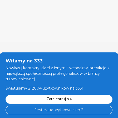
Witamy na 333
Nawiązuj kontakty, dziel z innymi i wchodź w interakcje z
największą społecznością profesjonalistów w branży
trzody chlewnej.
Świętujemy 212004 użytkowników na 333!
Zarejestruj się
Jesteś już użytkownikiem?