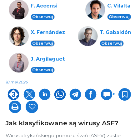
F. Accensi
C. Vilalta
Obserwuj
Obserwuj
X. Fernández
T. Gabaldón
Obserwuj
Obserwuj
J. Argilaguet
Obserwuj
18 maj 2026
0
Jak klasyfikowane są wirusy ASF?
Wirus afrykańskiego pomoru świń (ASFV) został