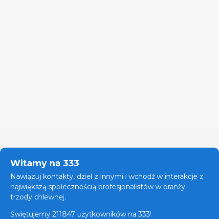
Witamy na 333
Nawiązuj kontakty, dziel z innymi i wchodź w interakcje z
największą społecznością profesjonalistów w branży
trzody chlewnej.
Świętujemy 211847 użytkowników na 333!