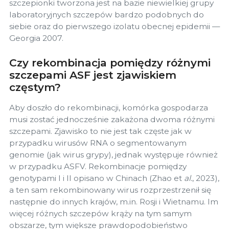
szczepionki tworzona jest na bazie niewielkiej grupy
laboratoryjnych szczepów bardzo podobnych do
siebie oraz do pierwszego izolatu obecnej epidemii —
Georgia 2007.
Czy rekombinacja pomiędzy różnymi
szczepami ASF jest zjawiskiem
częstym?
Aby doszło do rekombinacji, komórka gospodarza
musi zostać jednocześnie zakażona dwoma różnymi
szczepami. Zjawisko to nie jest tak częste jak w
przypadku wirusów RNA o segmentowanym
genomie (jak wirus grypy), jednak występuje również
w przypadku ASFV. Rekombinacje pomiędzy
genotypami I i II opisano w Chinach (Zhao et
al.
, 2023),
a ten sam rekombinowany wirus rozprzestrzenił się
następnie do innych krajów, m.in. Rosji i Wietnamu. Im
więcej różnych szczepów krąży na tym samym
obszarze, tym większe prawdopodobieństwo