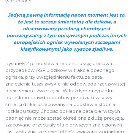
warunkach.
Jedyną pewną informacją na ten moment jest to,
że jest to szczep śmiertelny dla dzików, a
obserwowany przebieg choroby jest
porównywalny z tym opisywanym podczas innych
europejskich ognisk wywołanych szczepami
klasyfikowanymi jako wysoce zjadliwe.
Rysunek 2 przedstawia rekonstrukcję czasową
przypadków ASF u dzików w trakcie obecnego
ogniska, przy uwzględnieniu faktu, że data
znalezienia tuszy zwykle nie odpowiada rzeczywistej
dacie śmierci zwierzęcia. W każdym przypadku
określono prawdopodobny przedział czasowy
śmierci dzika, oszacowany na podstawie stopnia
rozkładu tuszy. Chociaż dokładna data pierwszych
padnięć nie może zostać określona z dużą precyzją,
szacowane przedziały dla pierwszych znalezionych
tusz wskazują, że śmiertelność związana z ogniskiem