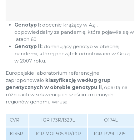
Genotyp I:
obecnie krążący w Azji,
odpowiedzialny za pandemię, która pojawiła się w
latach 60.
Genotyp II:
dominujący genotyp w obecnej
pandemii, której początek odnotowano w Gruzji
w 2007 roku.
Europejskie laboratorium referencyjne
zaproponowało
klasyfikację według grup
genetycznych w obrębie genotypu II
, opartą na
różnicach w sekwencjach sześciu zmiennych
regionów genomu wirusa.
CVR
IGR I73R/I329L
O174L
K145R
IGR MGF505 9R/10R
IGR I329L-I215L