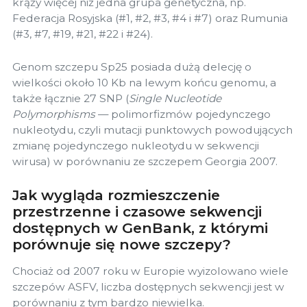
krąży więcej niż jedna grupa genetyczna, np.
Federacja Rosyjska (#1, #2, #3, #4 i #7) oraz Rumunia
(#3, #7, #19, #21, #22 i #24).
Genom szczepu Sp25 posiada dużą delecję o
wielkości około 10 Kb na lewym końcu genomu, a
także łącznie 27 SNP (
Single Nucleotide
Polymorphisms
— polimorfizmów pojedynczego
nukleotydu, czyli mutacji punktowych powodujących
zmianę pojedynczego nukleotydu w sekwencji
wirusa) w porównaniu ze szczepem Georgia 2007.
Jak wygląda rozmieszczenie
przestrzenne i czasowe sekwencji
dostępnych w GenBank, z którymi
porównuje się nowe szczepy?
Chociaż od 2007 roku w Europie wyizolowano wiele
szczepów ASFV, liczba dostępnych sekwencji jest w
porównaniu z tym bardzo niewielka.