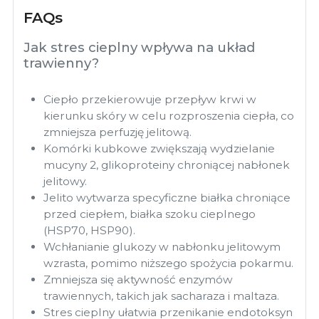
FAQs
Jak stres cieplny wpływa na układ
trawienny?
Ciepło przekierowuje przepływ krwi w
kierunku skóry w celu rozproszenia ciepła, co
zmniejsza perfuzję jelitową.
Komórki kubkowe zwiększają wydzielanie
mucyny 2, glikoproteiny chroniącej nabłonek
jelitowy.
Jelito wytwarza specyficzne białka chroniące
przed ciepłem, białka szoku cieplnego
(HSP70, HSP90).
Wchłanianie glukozy w nabłonku jelitowym
wzrasta, pomimo niższego spożycia pokarmu.
Zmniejsza się aktywność enzymów
trawiennych, takich jak sacharaza i maltaza.
Stres cieplny ułatwia przenikanie endotoksyn