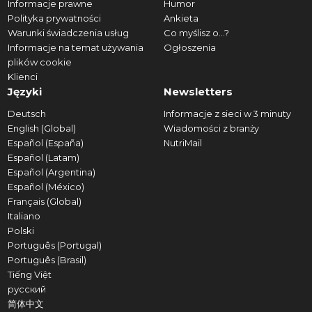
Informacje prawne
Humor
Polityka prywatności
Ankieta
Warunki świadczenia usług
Co myślisz o...?
Informacje na temat używania
Ogłoszenia
plików cookie
Klienci
Języki
Newsletters
Deutsch
Informacje z sieci w 3 minuty
English (Global)
Wiadomości z branży
Español (España)
NutriMail
Español (Latam)
Español (Argentina)
Español (México)
Français (Global)
Italiano
Polski
Português (Portugal)
Português (Brasil)
Tiếng Việt
русский
简体中文