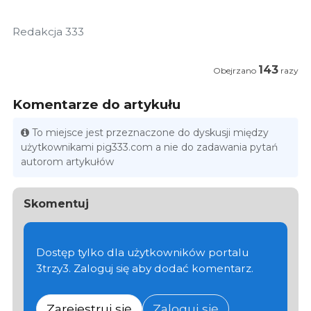
Redakcja 333
143
Obejrzano
razy
Komentarze do artykułu
To miejsce jest przeznaczone do dyskusji między
użytkownikami pig333.com a nie do zadawania pytań
autorom artykułów
Skomentuj
Dostęp tylko dla użytkowników portalu
3trzy3. Zaloguj się aby dodać komentarz.
Zarejestruj się
Zaloguj się