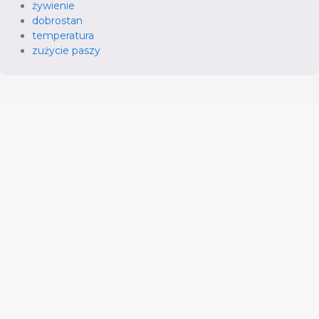
żywienie
dobrostan
temperatura
zużycie paszy