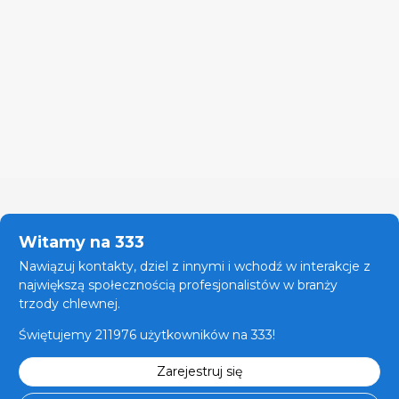
Witamy na 333
Nawiązuj kontakty, dziel z innymi i wchodź w interakcje z
największą społecznością profesjonalistów w branży
trzody chlewnej.
Świętujemy 211976 użytkowników na 333!
Zarejestruj się