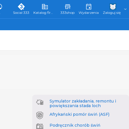
L
Social 333
Katalog firm 333
333shop
Wydarzenia
Zaloguj się
Symulator zakładania, remontu i
powiększania stada loch
Afrykański pomór świń (ASF)
Podręcznik chorób świń