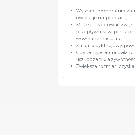
Wysoka temperatura zmni
owulację i implantację.
Może powodować zwężeni
przepływu krwi przez płó
wewnątrzmacicznej.
Zmienia cykl rujowy, powo
Gdy temperatura ciała pr
uszkodzeniu, a żywotnoś
Zwiększa rozmiar łożyska