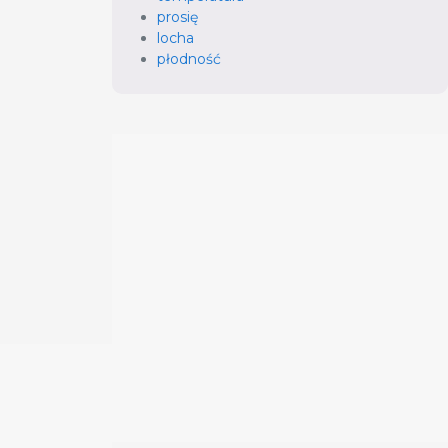
prosię
locha
płodność