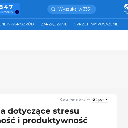
.847
Wyszukaj w 333
ytkownicy
P
ENETYKA-ROZRÓD
ZARZĄDZANIE
SPRZĘT I WYPOSAŻENIE
Czytaj ten artykuł w:
Język
a dotyczące stresu
ność i produktywność