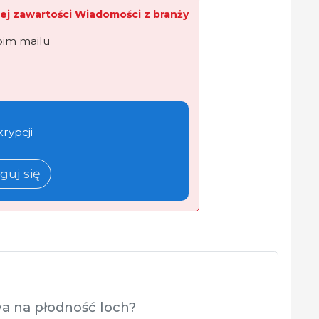
ej zawartości Wiadomości z branży
oim mailu
krypcji
guj się
wa na płodność loch?