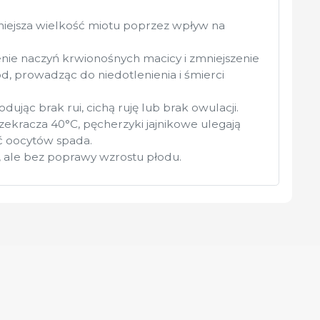
ejsza wielkość miotu poprzez wpływ na
e naczyń krwionośnych macicy i zmniejszenie
d, prowadząc do niedotlenienia i śmierci
dując brak rui, cichą ruję lub brak owulacji.
zekracza 40°C, pęcherzyki jajnikowe ulegają
ć oocytów spada.
, ale bez poprawy wzrostu płodu.