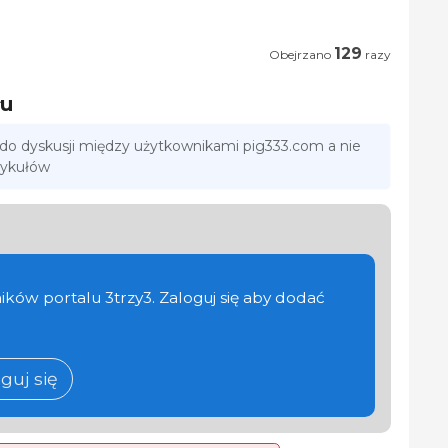
129
Obejrzano
razy
łu
 do dyskusji między użytkownikami pig333.com a nie
tykułów
ików portalu 3trzy3. Zaloguj się aby dodać
guj się