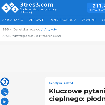
3tres3.com
211
Społeczność branży trzody
Faktyczni uż
chlewnej
AKTUALNOŚCI
ZDROWIE
RYNKI-EKONOMIA
ŻYWIENIE
G
333
Genetyka i rozród
Artykuły
Artykuły dotyczące produkcji trzody chlewnej
Genetyka i rozród
Kluczowe pytani
cieplnego: płod