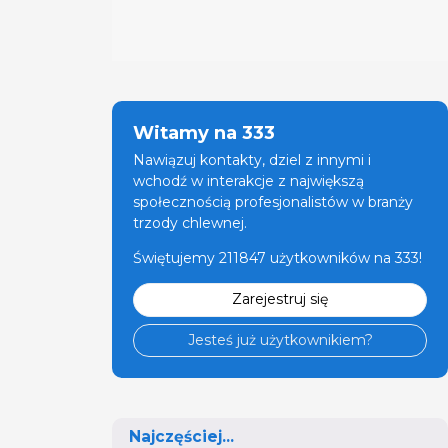
Witamy na 333
Nawiązuj kontakty, dziel z innymi i
wchodź w interakcje z największą
społecznością profesjonalistów w branży
trzody chlewnej.
Świętujemy 211847 użytkowników na 333!
Zarejestruj się
Jesteś już użytkownikiem?
Najczęściej...