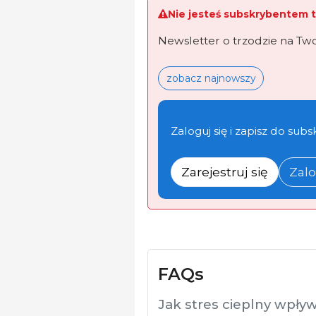
Nie jesteś subskrybentem t
Newsletter o trzodzie na Tw
zobacz najnowszy
Zaloguj się i zapisz do subs
Zarejestruj się
Zalo
FAQs
Jak stres cieplny wpły