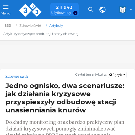
211.943
Użytkownicy
Menu
333
Zdrowie świń
Artykuły
Artykuły dotyczące produkcji trzody chlewnej
Czytaj ten artykuł w:
Język
Zdrowie świń
Jedno ognisko, dwa scenariusze:
jak działania kryzysowe
przyspieszyły odbudowę stacji
unasienniania knurów
Dokładny monitoring oraz bardzo praktyczny plan
działań kryzysowych pomogły zminimalizować