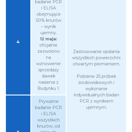
badanie PCR
i ELISA
obejmujące
50% knurów
– wynik
ujemny.
12 maja:
4
oficjalnie
zezwolono
Zastosowanie opalania
na
wszystkich powierzchni
wznowienie
otwartym płomieniem.
sprzedaży
dawek
Pobranie 25 próbek
nasienia z
środowiskowych i
Budynku 1.
wykonanie
indywidualnych badań
PCR z wynikiem
Prywatne
ujemnym.
badanie PCR
i ELISA
wszystkich
knurów, od