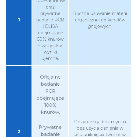
100% knurów
oraz
prywatne
Ręczne usuwanie materii
1
badanie PCR
organicznej do kanałów
i ELISA
gnojowych.
obejmujące
50% knurów
– wszystkie
wyniki
ujemne.
Oficjalne
badanie
PCR
obejmujące
100%
knurów.
Dezynfekcja bez mycia i
Prywatne
bez użycia ciśnienia w
2
badanie
celu uniknięcia tworzenia