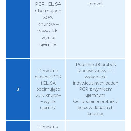
PCR i ELISA
aerozoli.
obejmujące
50%
knurów –
wszystkie
wyniki
ujemne.
Pobranie 38 próbek
Prywatne
środowiskowych i
badanie PCR
wykonanie
i ELISA
indywidualnych badań
3
obejmujące
PCR z wynikiem
50% knurów
ujemnym.
– wynik
Cel: pobranie próbek z
ujemny.
kojców dodatnich
knurów.
Prywatne