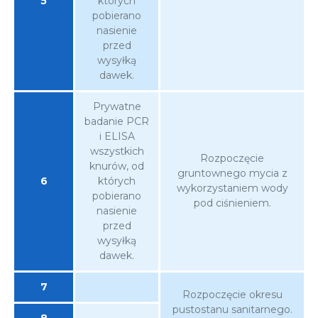
5
których
pobierano
nasienie
przed
wysyłką
dawek.
Prywatne
badanie PCR
i ELISA
wszystkich
Rozpoczęcie
knurów, od
gruntownego mycia z
6
których
wykorzystaniem wody
pobierano
pod ciśnieniem.
nasienie
przed
wysyłką
dawek.
7
Rozpoczęcie okresu
pustostanu sanitarnego.
8