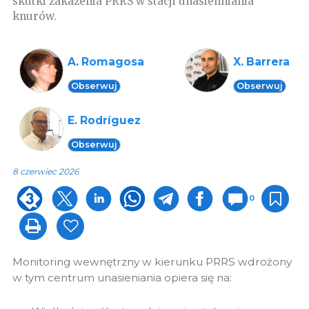
skutki zakażenia PRRS w stacji unasienniania
knurów.
A. Romagosa
X. Barrera
Obserwuj
Obserwuj
E. Rodríguez
Obserwuj
8 czerwiec 2026
0
Monitoring wewnętrzny w kierunku PRRS wdrożony
w tym centrum unasieniania opiera się na: