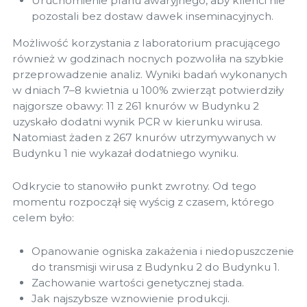
Uruchomienie planu awaryjnego, aby klienci nie
pozostali bez dostaw dawek inseminacyjnych.
Możliwość korzystania z laboratorium pracującego
również w godzinach nocnych pozwoliła na szybkie
przeprowadzenie analiz. Wyniki badań wykonanych
w dniach 7–8 kwietnia u 100% zwierząt potwierdziły
najgorsze obawy: 11 z 261 knurów w Budynku 2
uzyskało dodatni wynik PCR w kierunku wirusa.
Natomiast żaden z 267 knurów utrzymywanych w
Budynku 1 nie wykazał dodatniego wyniku.
Odkrycie to stanowiło punkt zwrotny. Od tego
momentu rozpoczął się wyścig z czasem, którego
celem było:
Opanowanie ogniska zakażenia i niedopuszczenie
do transmisji wirusa z Budynku 2 do Budynku 1.
Zachowanie wartości genetycznej stada.
Jak najszybsze wznowienie produkcji.