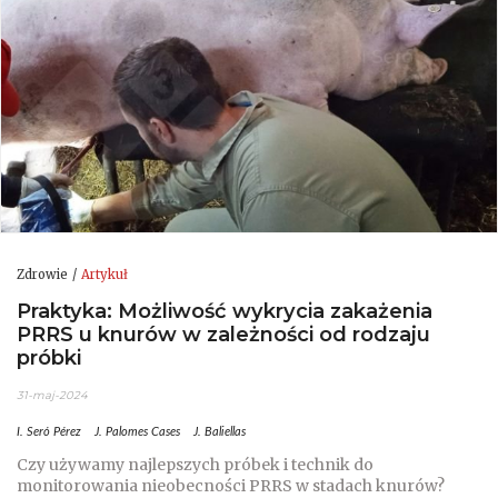
Zdrowie
Artykuł
Praktyka: Możliwość wykrycia zakażenia
PRRS u knurów w zależności od rodzaju
próbki
31-maj-2024
I. Seró Pérez
J. Palomes Cases
J. Baliellas
Czy używamy najlepszych próbek i technik do
monitorowania nieobecności PRRS w stadach knurów?