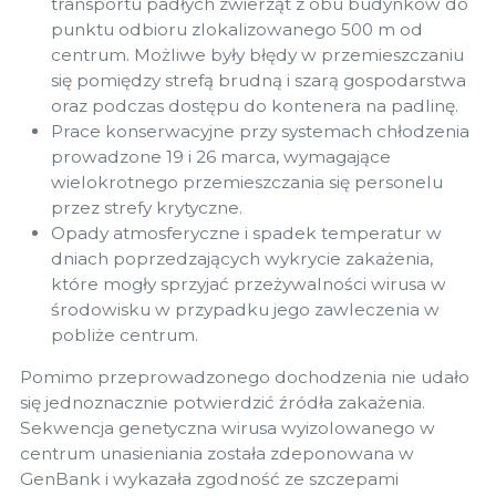
transportu padłych zwierząt z obu budynków do
punktu odbioru zlokalizowanego 500 m od
centrum. Możliwe były błędy w przemieszczaniu
się pomiędzy strefą brudną i szarą gospodarstwa
oraz podczas dostępu do kontenera na padlinę.
Prace konserwacyjne przy systemach chłodzenia
prowadzone 19 i 26 marca, wymagające
wielokrotnego przemieszczania się personelu
przez strefy krytyczne.
Opady atmosferyczne i spadek temperatur w
dniach poprzedzających wykrycie zakażenia,
które mogły sprzyjać przeżywalności wirusa w
środowisku w przypadku jego zawleczenia w
pobliże centrum.
Pomimo przeprowadzonego dochodzenia nie udało
się jednoznacznie potwierdzić źródła zakażenia.
Sekwencja genetyczna wirusa wyizolowanego w
centrum unasieniania została zdeponowana w
GenBank i wykazała zgodność ze szczepami