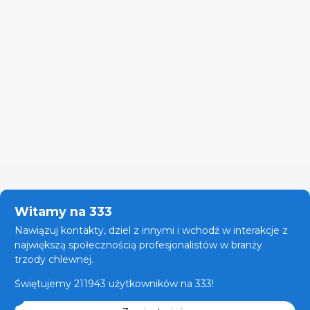
Witamy na 333
Nawiązuj kontakty, dziel z innymi i wchodź w interakcje z
największą społecznością profesjonalistów w branży
trzody chlewnej.
Świętujemy 211943 użytkowników na 333!