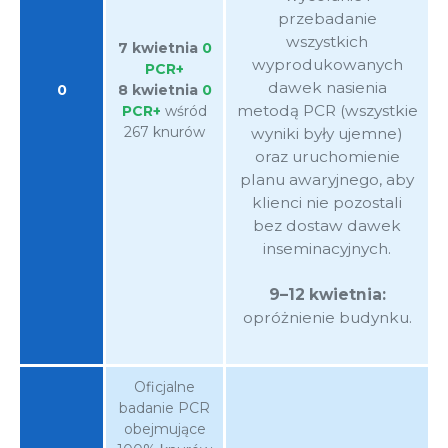
przebadanie
wszystkich
7 kwietnia
0
wyprodukowanych
PCR+
dawek nasienia
0
8 kwietnia
0
metodą PCR (wszystkie
PCR+
wśród
267 knurów
wyniki były ujemne)
oraz uruchomienie
planu awaryjnego, aby
klienci nie pozostali
bez dostaw dawek
inseminacyjnych.
9–12 kwietnia:
opróżnienie budynku.
Oficjalne
badanie PCR
obejmujące