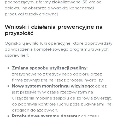
pochodzącymi z fermy zlokalizowanej 38 km od
obiektu, na obszarze o wysokiej koncentracji
produkcji trzody chlewnej.
Wnioski i działania prewencyjne na
przyszłość
Ognisko ujawniło luki operacyjne, które doprowadziły
do wdrożenia kompleksowego programu trwałych
usprawnień:
Zmiana sposobu utylizacji padliny:
zrezygnowano z tradycyjnego odbioru przez
firmę zewnętrzną na rzecz procesu hydrolizy.
Nowy system monitoringu wizyjnego:
obraz
jest przesyłany w czasie rzeczywistym na
urządzenia mobilne zespołu ds. zdrowia zwierząt,
co poprawia kontrolę ruchu poza budynkami i na
drogach dojazdowych.
Przebudowa systemu dostępu:
od czasu