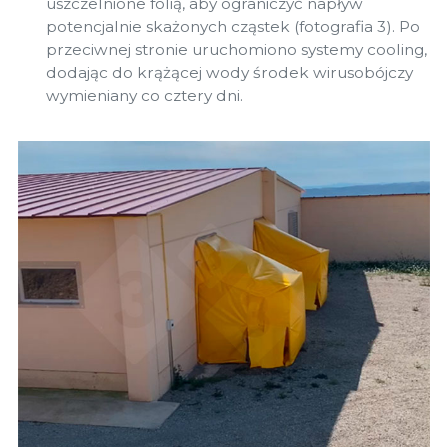
uszczelnione folią, aby ograniczyć napływ
potencjalnie skażonych cząstek (fotografia 3). Po
przeciwnej stronie uruchomiono systemy cooling,
dodając do krążącej wody środek wirusobójczy
wymieniany co cztery dni.