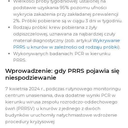
Wielkości próby tygodniowej: ustalonej na
podstawie uzyskania 95% poziomu ufności
wykrycia zakażenia przy zakładanej prewalencji
2%. Próbki pobierane są w ciągu 3 dni w tygodniu.
Rodzaju próbki: krew pobierana z żyły
odpiszczelowej, uznawana za najbardziej czuły
materiał diagnostyczny (zob. artykuł
Wykrywanie
PRRS u knurów w zależności od rodzaju próbki
).
Wykonywanych badaniach: PCR w kierunku
PRRS.
Wprowadzenie: gdy PRRS pojawia się
niespodziewanie
7 kwietnia 2024 r., podczas rutynowego monitoringu
centrum unasieniania, dwa dodatnie wyniki PCR w
kierunku wirusa zespołu rozrodczo-oddechowego
świń (PRRSV) u knurów z jednego z dwóch
budynków uruchomiły natychmiastowe wdrożenie
procedury kryzysowej: