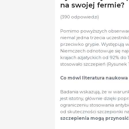
na swojej fermie?
(390 odpowiedzi)
Pomimo powyższych obserwacji 
niemal jedna trzecia uczestnik
przeciwko grypie. Występują w
Niemczech odnotowuje się naj
krajach azjatyckich od 92% do
stosowało szczepień (Rysunek 1
Co mówi literatura naukowa 
Badania wskazują, że w warunkac
jest istotny, głównie dzięki p
ograniczeniu stosowania antybi
od skuteczności szczepionki n
szczepienia mogą przynosić 