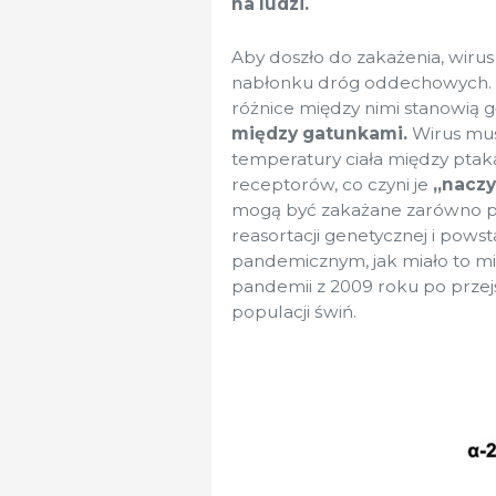
na ludzi.
Aby doszło do zakażenia, wiru
nabłonku dróg oddechowych. I
różnice między nimi stanowią 
między gatunkami.
Wirus musi
temperatury ciała między ptaka
receptorów, co czyni je
„nacz
mogą być zakażane zarówno prze
reasortacji genetycznej i pow
pandemicznym, jak miało to mi
pandemii z 2009 roku po przej
populacji świń.