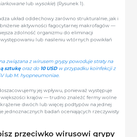
iarkowane
lub
wysokie
) (Rysunek 1).
dza układ oddechowy zarówno strukturalnie, jak i
obniżenie aktywności fagocytarnej makrofagów —
niejsza zdolność organizmu do eliminacji
a występowaniu lub nasileniu wtórnych powikłań
czna związana z wirusem grypy powoduje straty na
ą sztukę
oraz do
10 USD
w przypadku koinfekcji z
V lub M. hyopneumoniae.
oszacowujemy jej wpływu, ponieważ występuje
większości krajów — trudno znaleźć fermy wolne
 krążenie dwóch lub więcej podtypów na jednej
je jednoznacznych badań oceniających rzeczywisty
pisz przeciwko wirusowi grypy