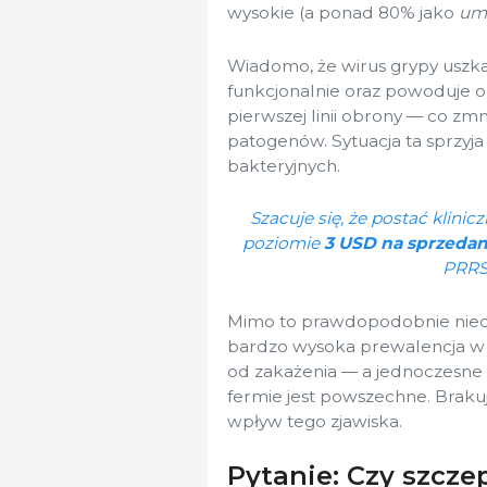
wysokie (a ponad 80% jako
um
Wiadomo, że wirus grypy uszka
funkcjonalnie oraz powoduje 
pierwszej linii obrony — co zm
patogenów. Sytuacja ta sprzyj
bakteryjnych.
Szacuje się, że postać klini
poziomie
3 USD na sprzedan
PRRS
Mimo to prawdopodobnie nied
bardzo wysoka prewalencja w 
od zakażenia — a jednoczesne
fermie jest powszechne. Braku
wpływ tego zjawiska.
Pytanie: Czy szcze