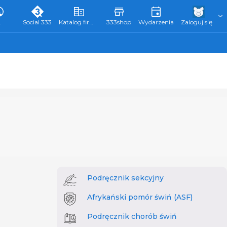
L
Social 333
Katalog firm 333
333shop
Wydarzenia
Zaloguj się
Podręcznik sekcyjny
Afrykański pomór świń (ASF)
Podręcznik chorób świń