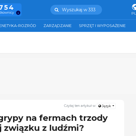
.754
Wyszukaj w 333
ytkownicy
P
ENETYKA-ROZRÓD
ZARZĄDZANIE
SPRZĘT I WYPOSAŻENIE
Czytaj ten artykuł w:
Język
 grypy na fermach trzody
j związku z ludźmi?