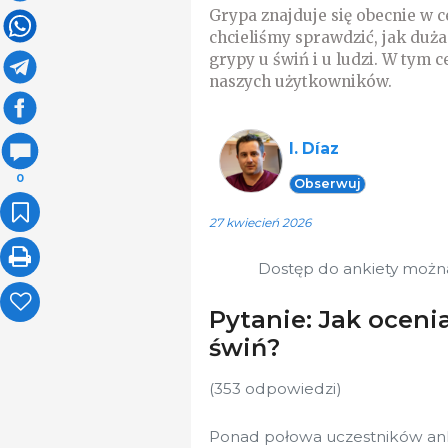
Grypa znajduje się obecnie w 
chcieliśmy sprawdzić, jak duż
grypy u świń i u ludzi. W tym
naszych użytkowników.
I. Díaz
0
Obserwuj
27 kwiecień 2026
Dostęp do ankiety możn
Pytanie: Jak oceni
świń?
(353 odpowiedzi)
Ponad połowa uczestników ankie