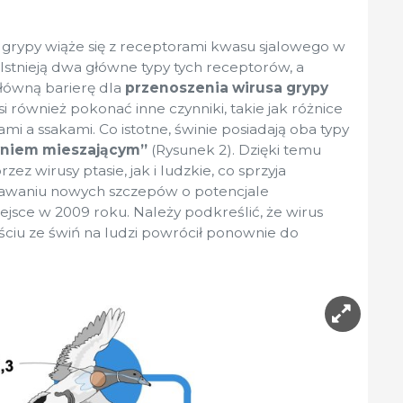
s grypy wiąże się z receptorami kwasu sjalowego w
stnieją dwa główne typy tych receptorów, a
główną barierę dla
przenoszenia wirusa grypy
 również pokonać inne czynniki, takie jak różnice
mi a ssakami. Co istotne, świnie posiadają oba typy
yniem mieszającym”
(Rysunek 2). Dzięki temu
z wirusy ptasie, jak i ludzkie, co sprzyja
stawaniu nowych szczepów o potencjale
ejsce w 2009 roku. Należy podkreślić, że wirus
ściu ze świń na ludzi powrócił ponownie do