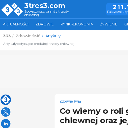
3tres3.com
211
Społeczność branży trzody
Faktyczni uż
chlewnej
AKTUALNOŚCI
ZDROWIE
RYNKI-EKONOMIA
ŻYWIENIE
G
333
Zdrowie świń
Artykuły
Artykuły dotyczące produkcji trzody chlewnej
Zdrowie świń
Co wiemy o roli
chlewnej oraz je