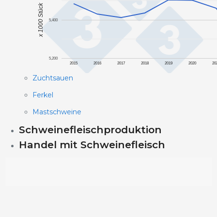
x 1000 Stück
5,400
5,200
2015
2016
2017
2018
2019
2020
20
Zuchtsauen
Ferkel
Mastschweine
Schweinefleischproduktion
Handel mit Schweinefleisch