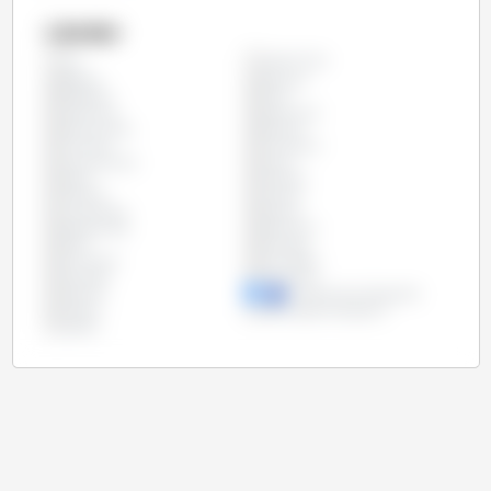
Länder
Argentinien
Alle
Belgien
Brasilien
Bulgarien
Chile
Costa Rica
Dänemark
Deutschland
Estland
Finnland
Frankreich
Griechenland
Irland
Italien
Kroatien
Lettland
Litauen
Luxemburg
Mexiko
Niederlande
Österreich
Polen
Portugal
Rumänien
Schweden
Slowakei
Slowenien
Spanien
Tschechische Republik
Ungarn
Vereinigtes Königreich
Zypern