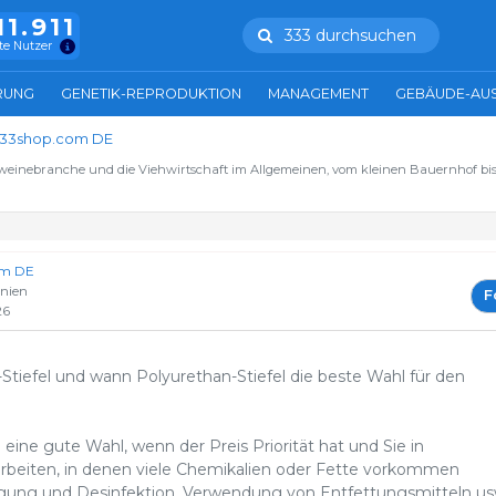
11.911
333 durchsuchen
te Nutzer
RUNG
GENETIK-REPRODUKTION
MANAGEMENT
GEBÄUDE-AU
33shop.com DE
hweinebranche und die Viehwirtschaft im Allgemeinen, vom kleinen Bauernhof bis
om DE
anien
F
26
tiefel und wann Polyurethan-Stiefel die beste Wahl für den
 eine gute Wahl, wenn der Preis Priorität hat und Sie in
eiten, in denen viele Chemikalien oder Fette vorkommen
igung und Desinfektion, Verwendung von Entfettungsmitteln usw