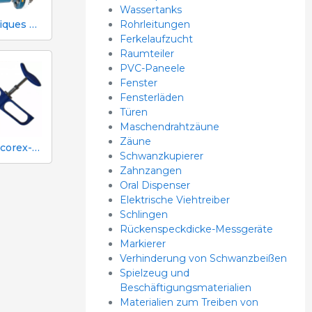
Wassertanks
Rohrleitungen
Mecaniques Segalés DN150 Volumen- und Stickstoffzähler
Ferkelaufzucht
Raumteiler
PVC-Paneele
Fenster
Fensterläden
Türen
Maschendrahtzäune
Zäune
1 ml Socorex-Spritze mit Schlauch und Ansaugkanüle, 0,05 ml-Graduierung
Schwanzkupierer
Zahnzangen
Oral Dispenser
Elektrische Viehtreiber
Schlingen
Rückenspeckdicke-Messgeräte
Markierer
Verhinderung von Schwanzbeißen
Spielzeug und
Beschäftigungsmaterialien
Materialien zum Treiben von