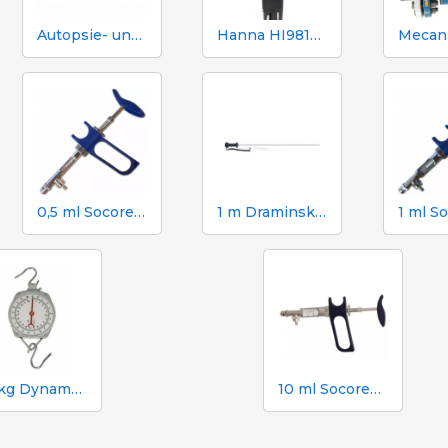
Autopsie- und Sezierset 333 - 7 Instrumente
Hanna HI98130 pH-, EC-, TDS- und Temperaturtester
0,5 ml Socorex-Spritze mit Schlauch und Ansaugkanüle, 0,05 ml-Graduierung
1 m Draminski-Temperaturfühler für TGPRO-Hygrometer
10 kg Dynamometer mit 50 g Skala
10 ml Socorex-Spritze mit Schlauch und Ansaugkanüle, 1 ml-Graduierung