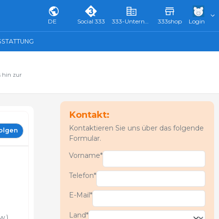
DE
Social 333
333-Unternehmensverzeichnis & Führer
333shop
Login
SSTATTUNG
 hin zur
Kontakt:
Kontaktieren Sie uns über das folgende
olgen
Formular.
Vorname*
Telefon*
E-Mail*
Land*
.).