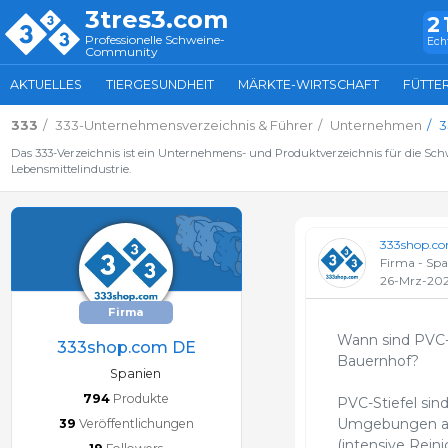
3tres3.com
2
Professionelle Schweine-
Ech
Community
AKTUELLES
TIERGESUNDHEIT
MÄRKTE-WIRTSCHAFT
FÜTTE
333
333-Unternehmensverzeichnis & Führer
Unternehmen
3
Das 333-Verzeichnis ist ein Unternehmens- und Produktverzeichnis für die Sc
Lebensmittelindustrie.
333shop.c
Firma - Sp
26-Mrz-20
Firma
Wann sind PVC-S
333shop.com DE
Bauernhof?
Spanien
794
Produkte
PVC-Stiefel sind
Umgebungen arb
39
Veröffentlichungen
(intensive Rein