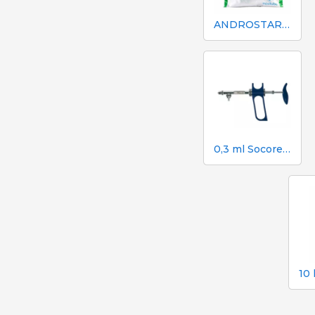
ANDROSTAR PLUS 47 g / 100 L - Langanhaltender Samenverdünner
0,3 ml Socorex-Spritze mit Schlauch und Ansaugkanüle, 0,025 ml-Graduierung