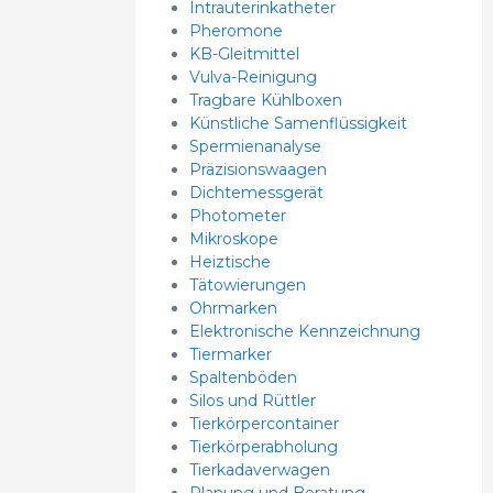
Intrauterinkatheter
Pheromone
KB-Gleitmittel
Vulva-Reinigung
Tragbare Kühlboxen
Künstliche Samenflüssigkeit
Spermienanalyse
Präzisionswaagen
Dichtemessgerät
Photometer
Mikroskope
Heiztische
Tätowierungen
Ohrmarken
Elektronische Kennzeichnung
Tiermarker
Spaltenböden
Silos und Rüttler
Tierkörpercontainer
Tierkörperabholung
Tierkadaverwagen
Planung und Beratung