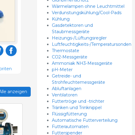
Wärmelampen ohne Leuchtmittel
Verdunstungskühlung/Cool-Pads
Kühlung
Gasdetektoren und
Staubmessgeräte
Heizungs-/Lüftungsregler
Luftfeuchtigkeits-/Temperatursonden
Thermostate
CO2-Messgeräte
Ammoniak NH3-Messgeräte
oriten
pH-Meter
Getreide- und
Strohfeuchtemessgeräte
Abluftanlagen
Alle anzeigen
Ventilatoren
Futtertröge und -trichter
Tränken und Trinknippel
Flüssigfütterung
Automatische Futterverteilung
Futterautomaten
Futterspender